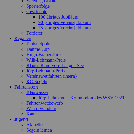
Vereinsgaststätte
Sporterfolge
Geschichte
100jähriges Jubiläum
90 jähriges Vereinsjubiläum
75 jähriges Vereinsjubiläum
Förderer
Regatten
Einhandpokal
Dahme-Cup
Hugo-Bräuer-Preis
Willi-Lehmann-Preis
Blaues Band vom Langen See
Jörg-Lehmann-Preis
Vereinswettfahrten (intern)
RC-Segeln
Fahrtensport
Blauwasser
Jörg Lehmann – Kommodore des WSV 1921
Fahrtenwettbewerb
Wasserwandern
Kanu
Jugend
Aktuelles
Segeln lernen