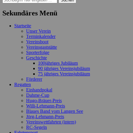
nach:
Sekundäres Menü
Zum
Startseite
Inhalt
Unser Verein
springen
Terminkalender
Vereinsboot
Vereinsgaststätte
Sporterfolge
Geschichte
100jähriges Jubiläum
90 jähriges Vereinsjubiläum
75 jähriges Vereinsjubiläum
Förderer
Regatten
Einhandpokal
Dahme-Cup
Hugo-Bräuer-Preis
Willi-Lehmann-Preis
Blaues Band vom Langen See
Jörg-Lehmann-Preis
Vereinswettfahrten (intern)
RC-Segeln
Fahrtensport