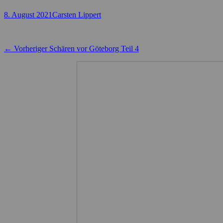
Posted
Autor
8. August 2021
Carsten Lippert
on
Beitragsnavigation
Vorheriger
← Vorheriger
Schären vor Göteborg Teil 4
Beitrag: