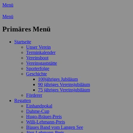
Menü
Wassersport-Verein 1921 e.V.
Menü
Regattasport und Wasserwandern - Freizei
Primäres Menü
Zum
Startseite
Inhalt
Unser Verein
springen
Terminkalender
Vereinsboot
Vereinsgaststätte
Sporterfolge
Geschichte
100jähriges Jubiläum
90 jähriges Vereinsjubiläum
75 jähriges Vereinsjubiläum
Förderer
Regatten
Einhandpokal
Dahme-Cup
Hugo-Bräuer-Preis
Willi-Lehmann-Preis
Blaues Band vom Langen See
Jörg-Lehmann-Preis