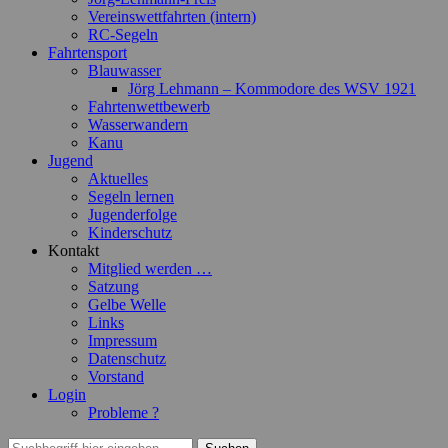
Vereinswettfahrten (intern)
RC-Segeln
Fahrtensport
Blauwasser
Jörg Lehmann – Kommodore des WSV 1921
Fahrtenwettbewerb
Wasserwandern
Kanu
Jugend
Aktuelles
Segeln lernen
Jugenderfolge
Kinderschutz
Kontakt
Mitglied werden …
Satzung
Gelbe Welle
Links
Impressum
Datenschutz
Vorstand
Login
Probleme ?
Suchen
Suchen