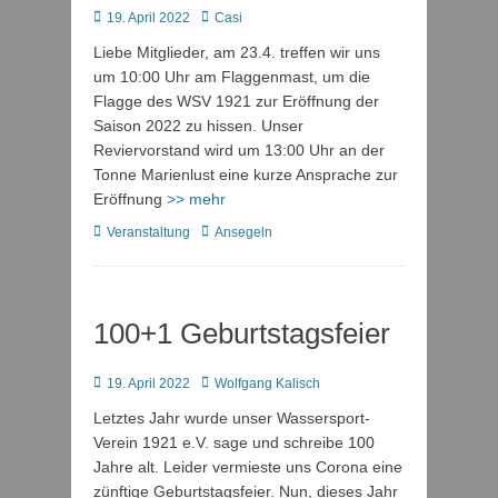
Posted
Autor
19. April 2022
Casi
on
Liebe Mitglieder, am 23.4. treffen wir uns
um 10:00 Uhr am Flaggenmast, um die
Flagge des WSV 1921 zur Eröffnung der
Saison 2022 zu hissen. Unser
Reviervorstand wird um 13:00 Uhr an der
Tonne Marienlust eine kurze Ansprache zur
Eröffnung
>> mehr
Kategorien
Schlagworte
Veranstaltung
Ansegeln
100+1 Geburtstagsfeier
Posted
Autor
19. April 2022
Wolfgang Kalisch
on
Letztes Jahr wurde unser Wassersport-
Verein 1921 e.V. sage und schreibe 100
Jahre alt. Leider vermieste uns Corona eine
zünftige Geburtstagsfeier. Nun, dieses Jahr