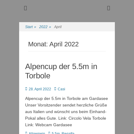
Regattasport und Wasserwandern - Freizeit mit der ganzen
Wassersport-Verein
Familie
1921 e.V.
Start
»
2022
»
April
Monat:
April 2022
Alpencup der 5.5m in
Torbole
Posted
Autor
28. April 2022
Casi
on
Alpencup der 5.5m in Torbole am Gardasee
Unser Vorsitzender sendet herzliche Grüße
aus Italien und wünscht uns beim Einhand-
Pokal alles Gute. Link: Circolo Vela Torbole
Link: Webcam Gardasee
Kategorien
Schlagworte
Allgemein
5.5m
,
Regatta