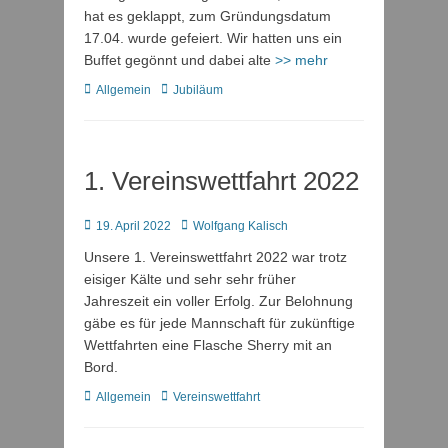
hat es geklappt, zum Gründungsdatum
17.04. wurde gefeiert. Wir hatten uns ein
Buffet gegönnt und dabei alte
>> mehr
Kategorien
Schlagworte
Allgemein
Jubiläum
1. Vereinswettfahrt 2022
Posted
Autor
19. April 2022
Wolfgang Kalisch
on
Unsere 1. Vereinswettfahrt 2022 war trotz
eisiger Kälte und sehr sehr früher
Jahreszeit ein voller Erfolg. Zur Belohnung
gäbe es für jede Mannschaft für zukünftige
Wettfahrten eine Flasche Sherry mit an
Bord.
Kategorien
Schlagworte
Allgemein
Vereinswettfahrt