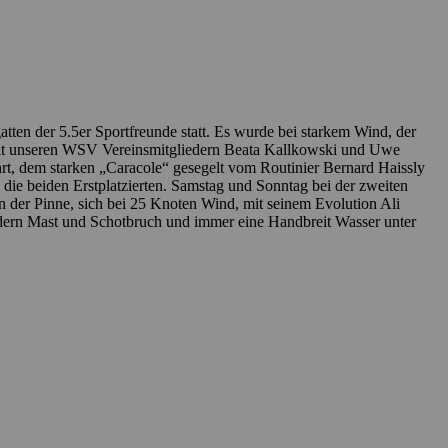
tten der 5.5er Sportfreunde statt. Es wurde bei starkem Wind, der
 mit unseren WSV Vereinsmitgliedern Beata Kallkowski und Uwe
ahrt, dem starken „Caracole“ gesegelt vom Routinier Bernard Haissly
e beiden Erstplatzierten. Samstag und Sonntag bei der zweiten
 der Pinne, sich bei 25 Knoten Wind, mit seinem Evolution Ali
dern Mast und Schotbruch und immer eine Handbreit Wasser unter