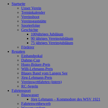
Startseite
oben
Unser Verein
scrollen
Terminkalender
Vereinsboot
Vereinsgaststätte
Sporterfolge
Geschichte
100jähriges Jubiläum
90 jähriges Vereinsjubiläum
75 jähriges Vereinsjubiläum
Förderer
Regatten
Einhandpokal
Dahme-Cup
Hugo-Bräuer-Preis
Willi-Lehmann-Preis
Blaues Band vom Langen See
Jörg-Lehmann-Preis
Vereinswettfahrten (intern)
RC-Segeln
Fahrtensport
Blauwasser
Jörg Lehmann – Kommodore des WSV 1921
Fahrtenwettbewerb
Wasserwandern