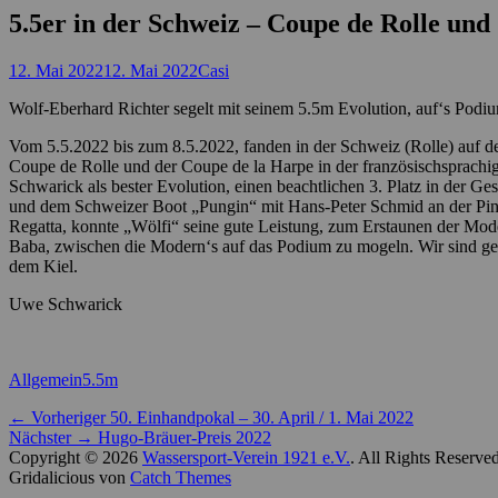
5.5er in der Schweiz – Coupe de Rolle und
Posted
Autor
12. Mai 2022
12. Mai 2022
Casi
on
Wolf-Eberhard Richter segelt mit seinem 5.5m Evolution, auf‘s Podi
Vom 5.5.2022 bis zum 8.5.2022, fanden in der Schweiz (Rolle) auf de
Coupe de Rolle und der Coupe de la Harpe in der französischsprac
Schwarick als bester Evolution, einen beachtlichen 3. Platz in der G
und dem Schweizer Boot „Pungin“ mit Hans-Peter Schmid an der Pin
Regatta, konnte „Wölfi“ seine gute Leistung, zum Erstaunen der Mod
Baba, zwischen die Modern‘s auf das Podium zu mogeln. Wir sind ge
dem Kiel.
Uwe Schwarick
Kategorien
Schlagworte
Allgemein
5.5m
Beitragsnavigation
Vorheriger
← Vorheriger
50. Einhandpokal – 30. April / 1. Mai 2022
Nächster
Beitrag:
Nächster →
Hugo-Bräuer-Preis 2022
Beitrag:
Copyright © 2026
Wassersport-Verein 1921 e.V.
. All Rights Reserve
Gridalicious von
Catch Themes
Nach