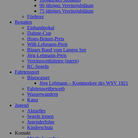
90 jähriges Vereinsjubiläum
75 jähriges Vereinsjubiläum
Förderer
Regatten
Einhandpokal
Dahme-Cup
Hugo-Bräuer-Preis
Willi-Lehmann-Preis
Blaues Band vom Langen See
Jörg-Lehmann-Preis
Vereinswettfahrten (intern)
RC-Segeln
Fahrtensport
Blauwasser
Jörg Lehmann – Kommodore des WSV 1921
Fahrtenwettbewerb
Wasserwandern
Kanu
Jugend
Aktuelles
Segeln lernen
Jugenderfolge
Kinderschutz
Kontakt