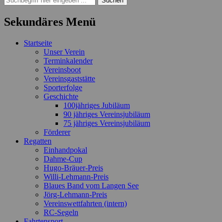
nach:
Sekundäres Menü
Zum
Startseite
Inhalt
Unser Verein
springen
Terminkalender
Vereinsboot
Vereinsgaststätte
Sporterfolge
Geschichte
100jähriges Jubiläum
90 jähriges Vereinsjubiläum
75 jähriges Vereinsjubiläum
Förderer
Regatten
Einhandpokal
Dahme-Cup
Hugo-Bräuer-Preis
Willi-Lehmann-Preis
Blaues Band vom Langen See
Jörg-Lehmann-Preis
Vereinswettfahrten (intern)
RC-Segeln
Fahrtensport