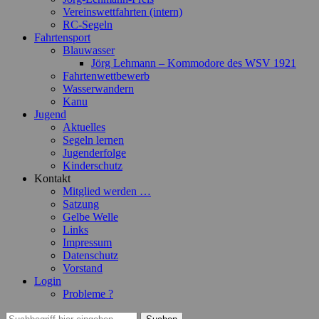
Vereinswettfahrten (intern)
RC-Segeln
Fahrtensport
Blauwasser
Jörg Lehmann – Kommodore des WSV 1921
Fahrtenwettbewerb
Wasserwandern
Kanu
Jugend
Aktuelles
Segeln lernen
Jugenderfolge
Kinderschutz
Kontakt
Mitglied werden …
Satzung
Gelbe Welle
Links
Impressum
Datenschutz
Vorstand
Login
Probleme ?
Suchen
Suchen