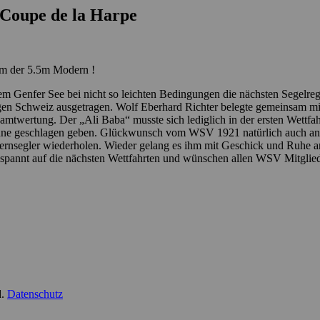
 Coupe de la Harpe
um der 5.5m Modern !
m Genfer See bei nicht so leichten Bedingungen die nächsten Segelrega
higen Schweiz ausgetragen. Wolf Eberhard Richter belegte gemeinsam
esamtwertung. Der „Ali Baba“ musste sich lediglich in der ersten Wettf
ne geschlagen geben. Glückwunsch vom WSV 1921 natürlich auch an di
ernsegler wiederholen. Wieder gelang es ihm mit Geschick und Ruhe an
spannt auf die nächsten Wettfahrten und wünschen allen WSV Mitglie
d.
Datenschutz