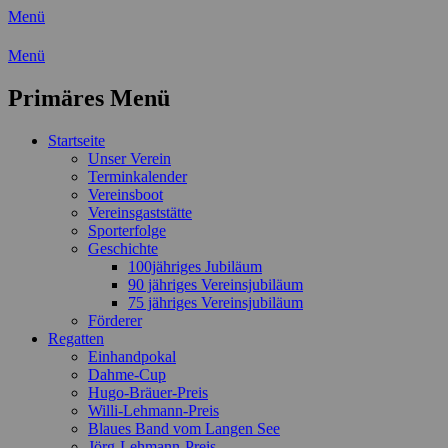
Menü
Wassersport-Verein 1921 e.V.
Menü
Regattasport und Wasserwandern - Freizei
Primäres Menü
Zum
Startseite
Inhalt
Unser Verein
springen
Terminkalender
Vereinsboot
Vereinsgaststätte
Sporterfolge
Geschichte
100jähriges Jubiläum
90 jähriges Vereinsjubiläum
75 jähriges Vereinsjubiläum
Förderer
Regatten
Einhandpokal
Dahme-Cup
Hugo-Bräuer-Preis
Willi-Lehmann-Preis
Blaues Band vom Langen See
Jörg-Lehmann-Preis