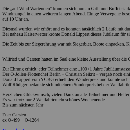
Die „auf Wind Wartenden“ konnten sich nun an Grill und Buffet stärke
Windmangel in einen weiteren langen Abend. Einige Verwegene beschw
auf 10 Uhr an.
Diesmal wurden wir erhört und es konnten tatsächlich 2 Läufe mit dur
Bei nahezu Kaiserwetter krönte Donald Lippert dieses Jubiläum für s
Die Zeit bis zur Siegerehrung war mit Siegerbier, Boote einpacken, K
Wilfried und Carsten hatten im Saal eine kleine Ausstellung über die 
Zur Ehrung erhielt jeder Teilnehmer eine „100+1 Jahre Jubiläumstasse
Der O-Jollen-Flottenchef Berlin – Christian Seikrit – vergab noch ei
Donald Lippert vom YCBG erhielt den Wanderpreis und konnte sich 
Wolf Rüdiger bedankte sich mit einem Sonderpreis bei der Wettfahrtle
Herzlichen Glückwunsch, vielen Dank an alle Teilnehmer und Helfer
Es war trotz nur 2 Wettfahrten ein schönes Wochenende.
Bis zum nächsten Jahr
Euer Carsten
ex O-499 + O-1264