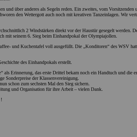
n und über anderes als Segeln reden. Ein zweites, vom Vorsitzenden un
oren den Wettergott auch noch mit kreativen Tanzeinlagen. Wir vertra
chschnittlich 2 Windstärken direkt vor der Haustür gesegelt werden. De
ich mit seinem 6. Sieg beim Einhandpokal der Olympiajollen.
affee- und Kuchentafel voll ausgefüllt. Die „Konditoren“ des WSV hatte
Geschichte des Einhandpokals erstellt.
“ als Erinnerung, das erste Drittel bekam noch ein Handtuch und die er
nige Sonderpreise der Klassenvereinigung.
nun schon zum sechsten Mal den Sieg sichern.
itung und Organisation für ihre Arbeit – vielen Dank.
 !