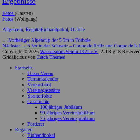
Ergebnisse
Fotos
(Carsten)
Fotos
(Wolfgang)
Kategorien
Schlagworte
Allgemein
,
Regatta
Einhandpokal
,
O-Jolle
Beitragsnavigation
Vorheriger
← Vorheriger
Alpencup der 5.5m in Torbole
Nächster
Beitrag:
Nächster →
5.5er in der Schweiz – Coupe de Rolle und Coupe de la
Beitrag:
Copyright © 2026
Wassersport-Verein 1921 e.V.
. All Rights Reserve
Gridalicious von
Catch Themes
Nach
Startseite
oben
Unser Verein
scrollen
Terminkalender
Vereinsboot
Vereinsgaststätte
Sporterfolge
Geschichte
100jähriges Jubiläum
90 jähriges Vereinsjubiläum
75 jähriges Vereinsjubiläum
Förderer
Regatten
Einhandpokal