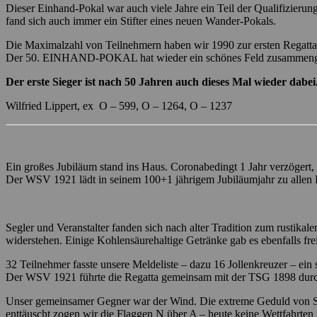
Dieser Einhand-Pokal war auch viele Jahre ein Teil der Qualifizieru
fand sich auch immer ein Stifter eines neuen Wander-Pokals.
Die Maximalzahl von Teilnehmern haben wir 1990 zur ersten Regatta n
Der 50. EINHAND-POKAL hat wieder ein schönes Feld zusammengefüh
Der erste Sieger ist nach 50 Jahren auch dieses Mal wieder dabe
Wilfried Lippert, ex O – 599, O – 1264, O – 1237
Ein großes Jubiläum stand ins Haus. Coronabedingt 1 Jahr verzögert, 
Der WSV 1921 lädt in seinem 100+1 jährigem Jubiläumjahr zu a
Segler und Veranstalter fanden sich nach alter Tradition zum rustik
widerstehen. Einige Kohlensäurehaltige Getränke gab es ebenfalls frei
32 Teilnehmer fasste unsere Meldeliste – dazu 16 Jollenkreuzer – ein s
Der WSV 1921 führte die Regatta gemeinsam mit der TSG 1898 durch 
Unser gemeinsamer Gegner war der Wind. Die extreme Geduld von Seg
enttäuscht zogen wir die Flaggen N über A – heute keine Wettfahrten