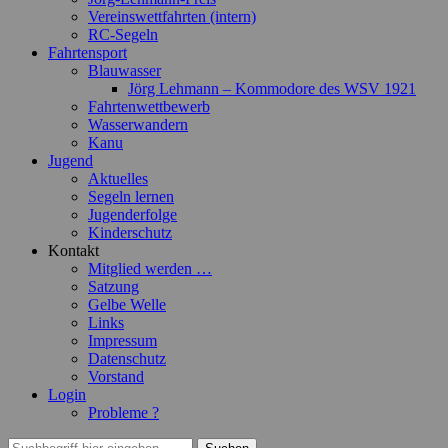
Vereinswettfahrten (intern)
RC-Segeln
Fahrtensport
Blauwasser
Jörg Lehmann – Kommodore des WSV 1921
Fahrtenwettbewerb
Wasserwandern
Kanu
Jugend
Aktuelles
Segeln lernen
Jugenderfolge
Kinderschutz
Kontakt
Mitglied werden …
Satzung
Gelbe Welle
Links
Impressum
Datenschutz
Vorstand
Login
Probleme ?
Suchen
Suchen