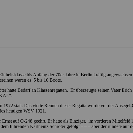
 Einheitsklasse bis Anfang der 70er Jahre in Berlin kräftig angewach
Vereinen waren es 5 bis 10 Boote.
 hatte Bedarf an Klassenregatten. Er überzeugte seinen Vater Erich Sc
OKAL“.
1972 statt. Das vierte Rennen dieser Regatta wurde vor der Ansegel-
des heutigen WSV 1921.
Ernst auf O-248 geehrt. Er hatte als Einziger, im vorderen Mittelfel
 führenden Karlheinz Schröter gefolgt – – – aber der rundete auf der