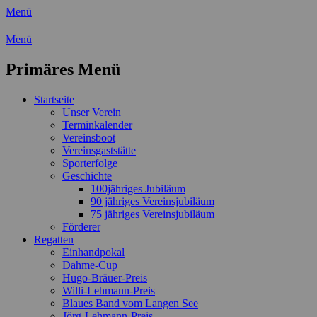
Menü
Wassersport-Verein 1921 e.V.
Menü
Regattasport und Wasserwandern - Freizei
Primäres Menü
Zum
Startseite
Inhalt
Unser Verein
springen
Terminkalender
Vereinsboot
Vereinsgaststätte
Sporterfolge
Geschichte
100jähriges Jubiläum
90 jähriges Vereinsjubiläum
75 jähriges Vereinsjubiläum
Förderer
Regatten
Einhandpokal
Dahme-Cup
Hugo-Bräuer-Preis
Willi-Lehmann-Preis
Blaues Band vom Langen See
Jörg-Lehmann-Preis