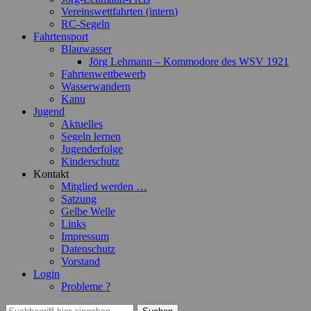
Vereinswettfahrten (intern)
RC-Segeln
Fahrtensport
Blauwasser
Jörg Lehmann – Kommodore des WSV 1921
Fahrtenwettbewerb
Wasserwandern
Kanu
Jugend
Aktuelles
Segeln lernen
Jugenderfolge
Kinderschutz
Kontakt
Mitglied werden …
Satzung
Gelbe Welle
Links
Impressum
Datenschutz
Vorstand
Login
Probleme ?
Suchen
Suchen