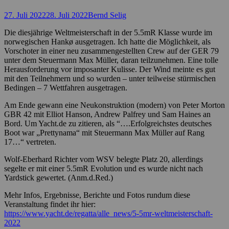
Posted
Autor
27. Juli 2022
28. Juli 2022
Bernd Selig
on
Die diesjährige Weltmeisterschaft in der 5.5mR Klasse wurde im
norwegischen Hankø ausgetragen. Ich hatte die Möglichkeit, als
Vorschoter in einer neu zusammengestellten Crew auf der GER 79
unter dem Steuermann Max Müller, daran teilzunehmen. Eine tolle
Herausforderung vor imposanter Kulisse. Der Wind meinte es gut
mit den Teilnehmern und so wurden – unter teilweise stürmischen
Bedingen – 7 Wettfahren ausgetragen.
Am Ende gewann eine Neukonstruktion (modern) von Peter Morton
GBR 42 mit Elliot Hanson, Andrew Palfrey und Sam Haines an
Bord. Um Yacht.de zu zitieren, als “….Erfolgreichstes deutsches
Boot war „Prettynama“ mit Steuermann Max Müller auf Rang
17…“ vertreten.
Wolf-Eberhard Richter vom WSV belegte Platz 20, allerdings
segelte er mit einer 5.5mR Evolution und es wurde nicht nach
Yardstick gewertet. (Anm.d.Red.)
Mehr Infos, Ergebnisse, Berichte und Fotos rundum diese
Veranstaltung findet ihr hier:
https://www.yacht.de/regatta/alle_news/5-5mr-weltmeisterschaft-
2022