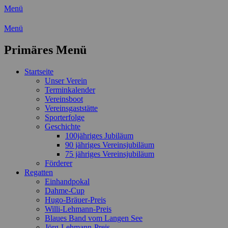
Menü
Wassersport-Verein 1921 e.V.
Menü
Regattasport und Wasserwandern -
Primäres Menü
Freizeit mit der ganzen Familie
Zum
Startseite
Inhalt
Unser Verein
springen
Terminkalender
Vereinsboot
Vereinsgaststätte
Sporterfolge
Geschichte
100jähriges Jubiläum
90 jähriges Vereinsjubiläum
75 jähriges Vereinsjubiläum
Förderer
Regatten
Einhandpokal
Dahme-Cup
Hugo-Bräuer-Preis
Willi-Lehmann-Preis
Blaues Band vom Langen See
Jörg-Lehmann-Preis