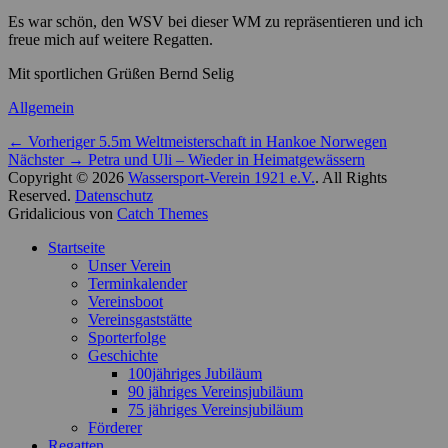
Es war schön, den WSV bei dieser WM zu repräsentieren und ich
freue mich auf weitere Regatten.
Mit sportlichen Grüßen Bernd Selig
Kategorien
Allgemein
Beitragsnavigation
Vorheriger
← Vorheriger
5.5m Weltmeisterschaft in Hankoe Norwegen
Nächster
Beitrag:
Nächster →
Petra und Uli – Wieder in Heimatgewässern
Beitrag:
Copyright © 2026
Wassersport-Verein 1921 e.V.
. All Rights
Reserved.
Datenschutz
Gridalicious von
Catch Themes
Nach
Startseite
oben
Unser Verein
scrollen
Terminkalender
Vereinsboot
Vereinsgaststätte
Sporterfolge
Geschichte
100jähriges Jubiläum
90 jähriges Vereinsjubiläum
75 jähriges Vereinsjubiläum
Förderer
Regatten