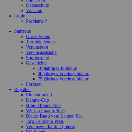
Datenschutz
Vorstand
Login
Probleme ?
Startseite
Unser Verein
Terminkalender
Vereinsboot
Vereinsgaststätte
Sporterfolge
Geschichte
100jähriges Jubiläum
90 jähriges Vereinsjubiläum
75 jähriges Vereinsjubiläum
Förderer
Regatten
Einhandpokal
Dahme-Cup
Hugo-Bräuer-Preis
Willi-Lehmann-Preis
Blaues Band vom Langen See
Jörg-Lehmann-Preis
Vereinswettfahrten (intern)
RC-Segeln