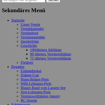
nach:
Sekundäres Menü
Zum
Startseite
Inhalt
Unser Verein
springen
Terminkalender
Vereinsboot
Vereinsgaststätte
Sporterfolge
Geschichte
100jähriges Jubiläum
90 jähriges Vereinsjubiläum
75 jähriges Vereinsjubiläum
Förderer
Regatten
Einhandpokal
Dahme-Cup
Hugo-Bräuer-Preis
Willi-Lehmann-Preis
Blaues Band vom Langen See
Jörg-Lehmann-Preis
Vereinswettfahrten (intern)
RC-Segeln
Fahrtensport