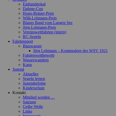
Einhandpokal
Dahme-Cup
Hugo-Bräuer-Preis
Willi-Lehmann-Preis
Blaues Band vom Langen See
Jörg-Lehmann-Preis
Vereinswettfahrten (intern)
RC-Segeln
Fahrtensport
Blauwasser
Jörg Lehmann – Kommodore des WSV 1921
Fahrtenwettbewerb
Wasserwandern
Kanu
Jugend
Aktuelles
Segeln lernen
Jugenderfolge
Kinderschutz
Kontakt
Mitglied werden …
Satzung
Gelbe Welle
Links
Impressum