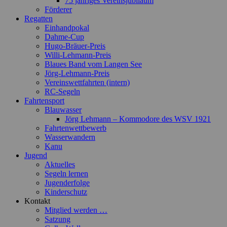
75 jähriges Vereinsjubiläum
Förderer
Regatten
Einhandpokal
Dahme-Cup
Hugo-Bräuer-Preis
Willi-Lehmann-Preis
Blaues Band vom Langen See
Jörg-Lehmann-Preis
Vereinswettfahrten (intern)
RC-Segeln
Fahrtensport
Blauwasser
Jörg Lehmann – Kommodore des WSV 1921
Fahrtenwettbewerb
Wasserwandern
Kanu
Jugend
Aktuelles
Segeln lernen
Jugenderfolge
Kinderschutz
Kontakt
Mitglied werden …
Satzung