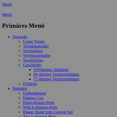
Menü
Wassersport-Verein 1921 e.V.
Menü
Regattasport und Wasserwandern -
Primäres Menü
Freizeit mit der ganzen Familie
Zum
Startseite
Inhalt
Unser Verein
springen
Terminkalender
Vereinsboot
Vereinsgaststätte
Sporterfolge
Geschichte
100jähriges Jubiläum
90 jähriges Vereinsjubiläum
75 jähriges Vereinsjubiläum
Förderer
Regatten
Einhandpokal
Dahme-Cup
Hugo-Bräuer-Preis
Willi-Lehmann-Preis
Blaues Band vom Langen See
Jörg-Lehmann-Preis