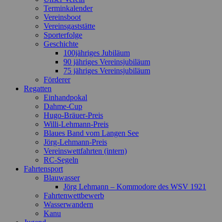
Terminkalender
Vereinsboot
Vereinsgaststätte
Sporterfolge
Geschichte
100jähriges Jubiläum
90 jähriges Vereinsjubiläum
75 jähriges Vereinsjubiläum
Förderer
Regatten
Einhandpokal
Dahme-Cup
Hugo-Bräuer-Preis
Willi-Lehmann-Preis
Blaues Band vom Langen See
Jörg-Lehmann-Preis
Vereinswettfahrten (intern)
RC-Segeln
Fahrtensport
Blauwasser
Jörg Lehmann – Kommodore des WSV 1921
Fahrtenwettbewerb
Wasserwandern
Kanu