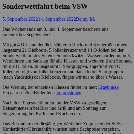
Sonderwettfahrt beim VSW
Posted
Autor
5. September 2022
14. September 2022
Benny M.
on
Das Wochenende am 3. und 4. September bescherte uns
ordentliches Segelwetter!
Mit gut 4 Bft. und deutlich stärkeren Hack- und Konterböen traten
insgesamt 21 Kielboote, 5 Jollenkreuzer und 14 O-Jollen bei der
Sonderwettfahrt des Vereins Schmöckwitzer Wassersportler an, in 3
Wettfahrten am Samstag für alle Klassen und weiteren 2 am Sonntag
für die O-Jollen. In insgesamt 5 Startgruppen, angeführt von O-
Jollen, gefolgt von Jollenkreuzern und danach drei Startgruppen
(nach Yardstick) der Kielboote, flogen wir nur so über’s Wasser.
Die Wertung der einzelnen Klassen findet ihr hier:
Ergebnisse
Ein paar schöne Bilder hier:
Impressionen
Nach den Tageswettfahrten lud der VSW zu geselligem
Beisammensein bei Bier und Grill und am Sonntag zur
Siegerehrung bei Kaffee und Kuchen ein.
Das Besondere der diesjährigen Wettfahrt: Zugunsten der SOS-
Kinderdörfer/Ukrainehilfe wurden keine Sachpreise vergeben.