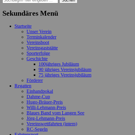
nach:
Sekundäres Menü
Zum
Startseite
Inhalt
Unser Verein
springen
Terminkalender
Vereinsboot
Vereinsgaststätte
Sporterfolge
Geschichte
100jähriges Jubiläum
90 jähriges Vereinsjubiläum
75 jähriges Vereinsjubiläum
Förderer
Regatten
Einhandpokal
Dahme-Cup
Hugo-Bräuer-Preis
Willi-Lehmann-Preis
Blaues Band vom Langen See
Jörg-Lehmann-Preis
Vereinswettfahrten (intern)
RC-Segeln
Fahrtensport