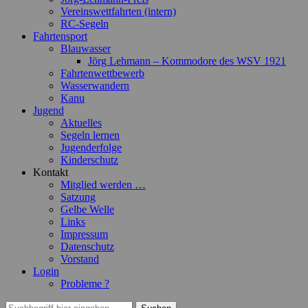
Vereinswettfahrten (intern)
RC-Segeln
Fahrtensport
Blauwasser
Jörg Lehmann – Kommodore des WSV 1921
Fahrtenwettbewerb
Wasserwandern
Kanu
Jugend
Aktuelles
Segeln lernen
Jugenderfolge
Kinderschutz
Kontakt
Mitglied werden …
Satzung
Gelbe Welle
Links
Impressum
Datenschutz
Vorstand
Login
Probleme ?
Suchen
Suchen