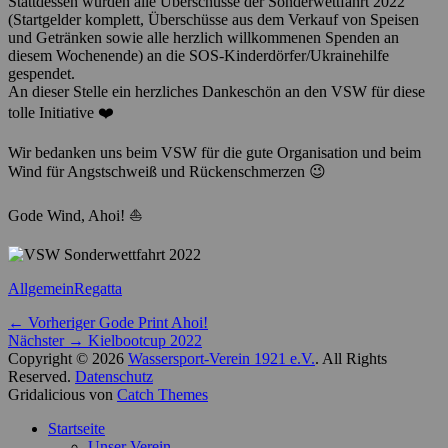
Stattdessen wurden alle Überschüsse der Sonderwettfahrt 2022
(Startgelder komplett, Überschüsse aus dem Verkauf von Speisen
und Getränken sowie alle herzlich willkommenen Spenden an
diesem Wochenende) an die SOS-Kinderdörfer/Ukrainehilfe
gespendet.
An dieser Stelle ein herzliches Dankeschön an den VSW für diese
tolle Initiative ❤️
Wir bedanken uns beim VSW für die gute Organisation und beim
Wind für Angstschweiß und Rückenschmerzen 😉
Gode Wind, Ahoi! ⛵️
Kategorien
Schlagworte
Allgemein
Regatta
Beitragsnavigation
Vorheriger
← Vorheriger
Gode Print Ahoi!
Nächster
Beitrag:
Nächster →
Kielbootcup 2022
Beitrag:
Copyright © 2026
Wassersport-Verein 1921 e.V.
. All Rights
Reserved.
Datenschutz
Gridalicious von
Catch Themes
Nach
Startseite
oben
Unser Verein
scrollen