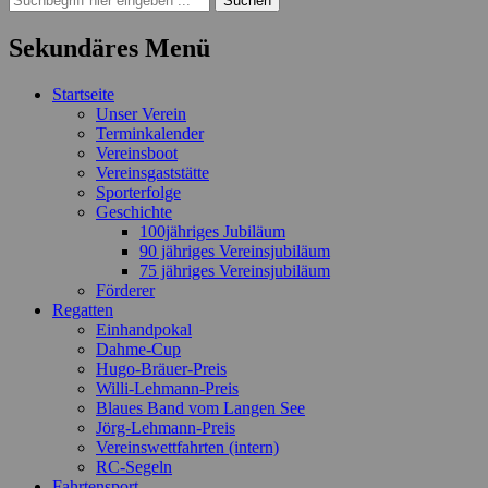
nach:
Sekundäres Menü
Zum
Startseite
Inhalt
Unser Verein
springen
Terminkalender
Vereinsboot
Vereinsgaststätte
Sporterfolge
Geschichte
100jähriges Jubiläum
90 jähriges Vereinsjubiläum
75 jähriges Vereinsjubiläum
Förderer
Regatten
Einhandpokal
Dahme-Cup
Hugo-Bräuer-Preis
Willi-Lehmann-Preis
Blaues Band vom Langen See
Jörg-Lehmann-Preis
Vereinswettfahrten (intern)
RC-Segeln
Fahrtensport