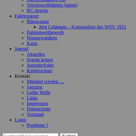
Vereinswettfahrten (intern)
RC-Segeln
Fahrtensport
Blauwasser
Jörg Lehmann – Kommodore des WSV 1921
Fahrtenwettbewerb
Wasserwandern
Kanu
Jugend
Aktuelles
Segeln lernen
Jugenderfolge
Kinderschutz
Kontakt
Mitglied werden …
Satzung
Gelbe Welle
Links
Impressum
Datenschutz
Vorstand
Login
Probleme ?
Suchen
Suchen