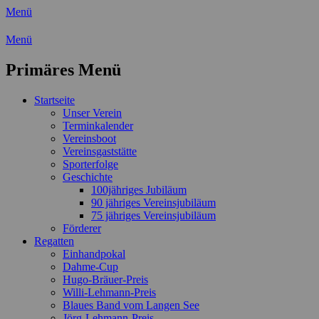
Menü
Wassersport-Verein 1921 e.V.
Menü
Regattasport und Wasserwandern -
Primäres Menü
Freizeit mit der ganzen Familie
Zum
Startseite
Inhalt
Unser Verein
springen
Terminkalender
Vereinsboot
Vereinsgaststätte
Sporterfolge
Geschichte
100jähriges Jubiläum
90 jähriges Vereinsjubiläum
75 jähriges Vereinsjubiläum
Förderer
Regatten
Einhandpokal
Dahme-Cup
Hugo-Bräuer-Preis
Willi-Lehmann-Preis
Blaues Band vom Langen See
Jörg-Lehmann-Preis