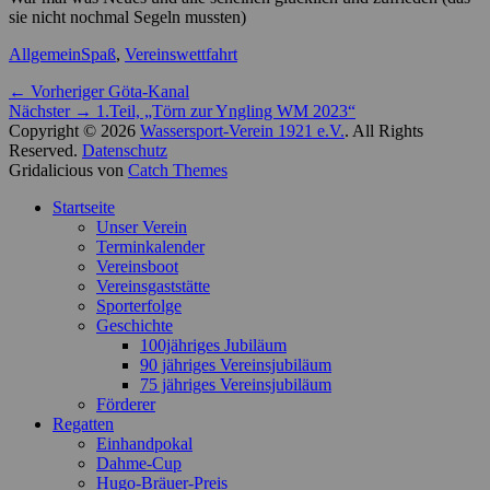
sie nicht nochmal Segeln mussten)
Kategorien
Schlagworte
Allgemein
Spaß
,
Vereinswettfahrt
Beitragsnavigation
Vorheriger
← Vorheriger
Göta-Kanal
Nächster
Beitrag:
Nächster →
1.Teil, „Törn zur Yngling WM 2023“
Beitrag:
Copyright © 2026
Wassersport-Verein 1921 e.V.
. All Rights
Reserved.
Datenschutz
Gridalicious von
Catch Themes
Nach
Startseite
oben
Unser Verein
scrollen
Terminkalender
Vereinsboot
Vereinsgaststätte
Sporterfolge
Geschichte
100jähriges Jubiläum
90 jähriges Vereinsjubiläum
75 jähriges Vereinsjubiläum
Förderer
Regatten
Einhandpokal
Dahme-Cup
Hugo-Bräuer-Preis