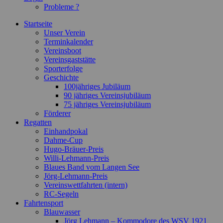
Probleme ?
Startseite
Unser Verein
Terminkalender
Vereinsboot
Vereinsgaststätte
Sporterfolge
Geschichte
100jähriges Jubiläum
90 jähriges Vereinsjubiläum
75 jähriges Vereinsjubiläum
Förderer
Regatten
Einhandpokal
Dahme-Cup
Hugo-Bräuer-Preis
Willi-Lehmann-Preis
Blaues Band vom Langen See
Jörg-Lehmann-Preis
Vereinswettfahrten (intern)
RC-Segeln
Fahrtensport
Blauwasser
Jörg Lehmann – Kommodore des WSV 1921