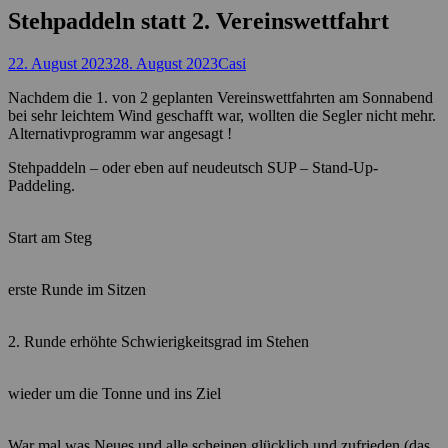
Stehpaddeln statt 2. Vereinswettfahrt
Posted
Autor
22. August 2023
28. August 2023
Casi
on
Nachdem die 1. von 2 geplanten Vereinswettfahrten am Sonnabend
bei sehr leichtem Wind geschafft war, wollten die Segler nicht mehr.
Alternativprogramm war angesagt !
Stehpaddeln – oder eben auf neudeutsch SUP – Stand-Up-
Paddeling.
Start am Steg
erste Runde im Sitzen
2. Runde erhöhte Schwierigkeitsgrad im Stehen
wieder um die Tonne und ins Ziel
War mal was Neues und alle scheinen glücklich und zufrieden (das