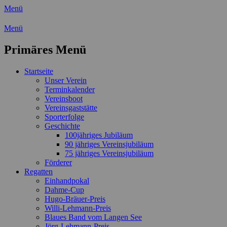
Menü
Wassersport-Verein 1921 e.V.
Menü
Regattasport und Wasserwandern -
Primäres Menü
Freizeit mit der ganzen Familie
Zum
Startseite
Inhalt
Unser Verein
springen
Terminkalender
Vereinsboot
Vereinsgaststätte
Sporterfolge
Geschichte
100jähriges Jubiläum
90 jähriges Vereinsjubiläum
75 jähriges Vereinsjubiläum
Förderer
Regatten
Einhandpokal
Dahme-Cup
Hugo-Bräuer-Preis
Willi-Lehmann-Preis
Blaues Band vom Langen See
Jörg-Lehmann-Preis