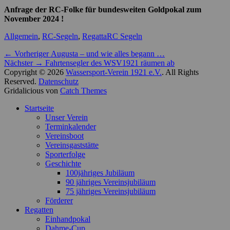
Anfrage der RC-Folke für bundesweiten Goldpokal zum
November 2024 !
Kategorien
Schlagworte
Allgemein
,
RC-Segeln
,
Regatta
RC Segeln
Beitragsnavigation
Vorheriger
← Vorheriger
Augusta – und wie alles begann …
Nächster
Beitrag:
Nächster →
Fahrtensegler des WSV1921 räumen ab
Beitrag:
Copyright © 2026
Wassersport-Verein 1921 e.V.
. All Rights
Reserved.
Datenschutz
Gridalicious von
Catch Themes
Nach
Startseite
oben
Unser Verein
scrollen
Terminkalender
Vereinsboot
Vereinsgaststätte
Sporterfolge
Geschichte
100jähriges Jubiläum
90 jähriges Vereinsjubiläum
75 jähriges Vereinsjubiläum
Förderer
Regatten
Einhandpokal
Dahme-Cup