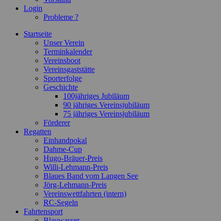
Login
Probleme ?
Startseite
Unser Verein
Terminkalender
Vereinsboot
Vereinsgaststätte
Sporterfolge
Geschichte
100jähriges Jubiläum
90 jähriges Vereinsjubiläum
75 jähriges Vereinsjubiläum
Förderer
Regatten
Einhandpokal
Dahme-Cup
Hugo-Bräuer-Preis
Willi-Lehmann-Preis
Blaues Band vom Langen See
Jörg-Lehmann-Preis
Vereinswettfahrten (intern)
RC-Segeln
Fahrtensport
Blauwasser