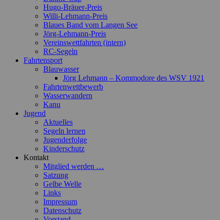
Hugo-Bräuer-Preis
Willi-Lehmann-Preis
Blaues Band vom Langen See
Jörg-Lehmann-Preis
Vereinswettfahrten (intern)
RC-Segeln
Fahrtensport
Blauwasser
Jörg Lehmann – Kommodore des WSV 1921
Fahrtenwettbewerb
Wasserwandern
Kanu
Jugend
Aktuelles
Segeln lernen
Jugenderfolge
Kinderschutz
Kontakt
Mitglied werden …
Satzung
Gelbe Welle
Links
Impressum
Datenschutz
Vorstand