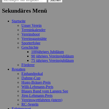
nach:
Sekundäres Menü
Zum
Startseite
Inhalt
Unser Verein
springen
Terminkalender
Vereinsboot
Vereinsgaststätte
Sporterfolge
Geschichte
100jähriges Jubiläum
90 jähriges Vereinsjubiläum
75 jähriges Vereinsjubiläum
Förderer
Regatten
Einhandpokal
Dahme-Cup
Hugo-Bräuer-Preis
Willi-Lehmann-Preis
Blaues Band vom Langen See
Jörg-Lehmann-Preis
Vereinswettfahrten (intern)
RC-Segeln
Fahrtensport