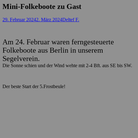
Mini-Folkeboote zu Gast
Posted
Autor
29. Februar 2024
2. März 2024
Deltef F.
on
Am 24. Februar waren ferngesteuerte
Folkeboote aus Berlin in unserem
Segelverein.
Die Sonne schien und der Wind wehte mit 2-4 Bft. aus SE bis SW.
Der beste Start der 5.Frostbeule!