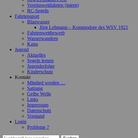
Vereinswettfahrten (intern)
RC-Segeln
Fahrtensport
Blauwasser
Jörg Lehmann – Kommodore des WSV 1921
Fahrtenwettbewerb
Wasserwandern
Kanu
Jugend
Aktuelles
Segeln lernen
Jugenderfolge
Kinderschutz
Kontakt
Mitglied werden …
Satzung
Gelbe Welle
Links
Impressum
Datenschutz
Vorstand
Login
Probleme ?
Suchen
Suchen