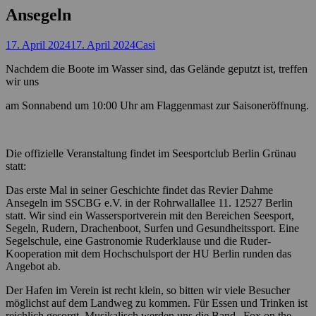
Ansegeln
Posted
Autor
17. April 2024
17. April 2024
Casi
on
Nachdem die Boote im Wasser sind, das Gelände geputzt ist, treffen
wir uns
am Sonnabend um 1
0:00 Uhr am Flaggenmast zur Saisoneröffnung.
Die offizielle Veranstaltung findet im Seesportclub Berlin Grünau
statt:
Das erste Mal in seiner Geschichte findet das Revier Dahme
Ansegeln im SSCBG e.V. in der Rohrwallallee 11. 12527 Berlin
statt. Wir sind ein Wassersportverein mit den Bereichen Seesport,
Segeln, Rudern, Drachenboot, Surfen und Gesundheitssport. Eine
Segelschule, eine Gastronomie Ruderklause und die Ruder-
Kooperation mit dem Hochschulsport der HU Berlin runden das
Angebot ab.
Der Hafen im Verein ist recht klein, so bitten wir viele Besucher
möglichst auf dem Landweg zu kommen. Für Essen und Trinken ist
reichlich gesorgt. Musikalisch werden uns die Band „Fox on the