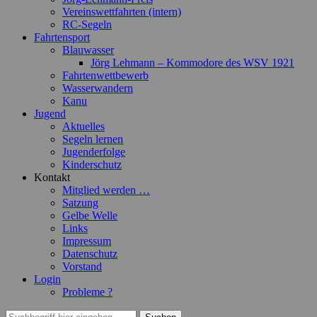
Vereinswettfahrten (intern)
RC-Segeln
Fahrtensport
Blauwasser
Jörg Lehmann – Kommodore des WSV 1921
Fahrtenwettbewerb
Wasserwandern
Kanu
Jugend
Aktuelles
Segeln lernen
Jugenderfolge
Kinderschutz
Kontakt
Mitglied werden …
Satzung
Gelbe Welle
Links
Impressum
Datenschutz
Vorstand
Login
Probleme ?
Suchen
Suchen