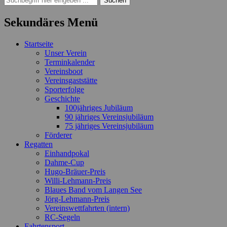
nach:
Sekundäres Menü
Zum
Startseite
Inhalt
Unser Verein
springen
Terminkalender
Vereinsboot
Vereinsgaststätte
Sporterfolge
Geschichte
100jähriges Jubiläum
90 jähriges Vereinsjubiläum
75 jähriges Vereinsjubiläum
Förderer
Regatten
Einhandpokal
Dahme-Cup
Hugo-Bräuer-Preis
Willi-Lehmann-Preis
Blaues Band vom Langen See
Jörg-Lehmann-Preis
Vereinswettfahrten (intern)
RC-Segeln
Fahrtensport