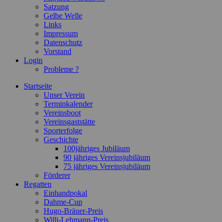
Satzung
Gelbe Welle
Links
Impressum
Datenschutz
Vorstand
Login
Probleme ?
Startseite
Unser Verein
Terminkalender
Vereinsboot
Vereinsgaststätte
Sporterfolge
Geschichte
100jähriges Jubiläum
90 jähriges Vereinsjubiläum
75 jähriges Vereinsjubiläum
Förderer
Regatten
Einhandpokal
Dahme-Cup
Hugo-Bräuer-Preis
Willi-Lehmann-Preis