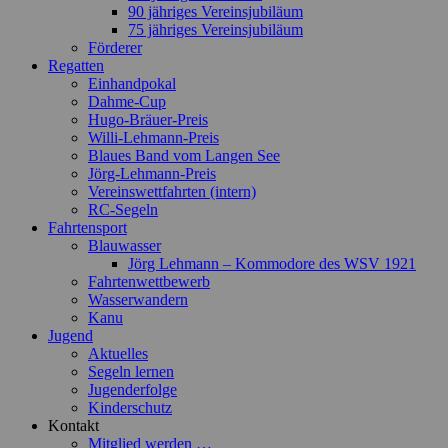
90 jähriges Vereinsjubiläum
75 jähriges Vereinsjubiläum
Förderer
Regatten
Einhandpokal
Dahme-Cup
Hugo-Bräuer-Preis
Willi-Lehmann-Preis
Blaues Band vom Langen See
Jörg-Lehmann-Preis
Vereinswettfahrten (intern)
RC-Segeln
Fahrtensport
Blauwasser
Jörg Lehmann – Kommodore des WSV 1921
Fahrtenwettbewerb
Wasserwandern
Kanu
Jugend
Aktuelles
Segeln lernen
Jugenderfolge
Kinderschutz
Kontakt
Mitglied werden …