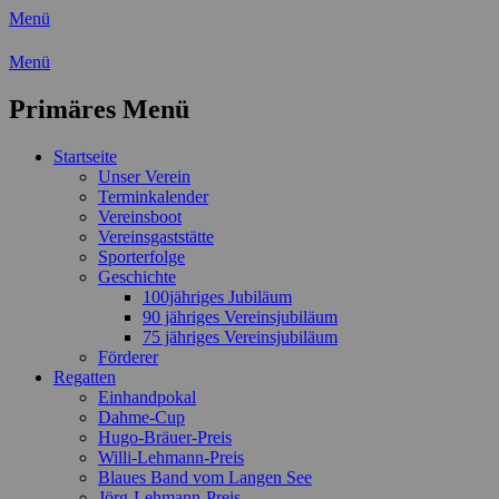
Menü
Wassersport-Verein 1921 e.V.
Menü
Regattasport und Wasserwandern -
Primäres Menü
Freizeit mit der ganzen Familie
Zum
Startseite
Inhalt
Unser Verein
springen
Terminkalender
Vereinsboot
Vereinsgaststätte
Sporterfolge
Geschichte
100jähriges Jubiläum
90 jähriges Vereinsjubiläum
75 jähriges Vereinsjubiläum
Förderer
Regatten
Einhandpokal
Dahme-Cup
Hugo-Bräuer-Preis
Willi-Lehmann-Preis
Blaues Band vom Langen See
Jörg-Lehmann-Preis