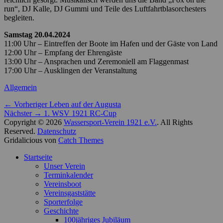
run“, DJ Kalle, DJ Gummi und Teile des Luftfahrtblasorchesters
begleiten.
Samstag 20.04.2024
11:00 Uhr – Eintreffen der Boote im Hafen und der Gäste von Land
12:00 Uhr – Empfang der Ehrengäste
13:00 Uhr – Ansprachen und Zeremoniell am Flaggenmast
17:00 Uhr – Ausklingen der Veranstaltung
Kategorien
Allgemein
Beitragsnavigation
Vorheriger
← Vorheriger
Leben auf der Augusta
Nächster
Beitrag:
Nächster →
1. WSV 1921 RC-Cup
Beitrag:
Copyright © 2026
Wassersport-Verein 1921 e.V.
. All Rights
Reserved.
Datenschutz
Gridalicious von
Catch Themes
Nach
Startseite
oben
Unser Verein
scrollen
Terminkalender
Vereinsboot
Vereinsgaststätte
Sporterfolge
Geschichte
100jähriges Jubiläum