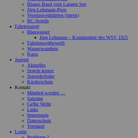
Blaues Band vom Langen See
Jörg-Lehmann-Preis
Vereinswettfahrten (intern)
RC-Segeln
Fahrtensport
Blauwasser
Jörg Lehmann – Kommodore des WSV 1921
Fahrtenwettbewerb
Wasserwandern
Kanu
Jugend
Aktuelles
Segeln lernen
Jugenderfolge
Kinderschutz
Kontakt
Mitglied werden …
Satzung
Gelbe Welle
Links
Impressum
Datenschutz
Vorstand
Login
Probleme ?