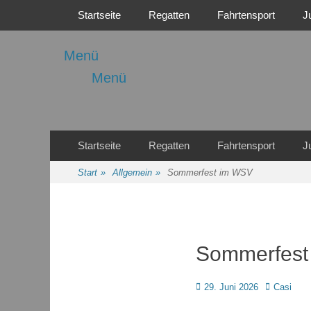
Primäres Menü
Zum
Startseite
Regatten
Fahrtensport
J
Inhalt
springen
Menü
Menü
Regattasport und Wasserwandern - Freizeit mit der ganze
Wassersport-Verei
Sekundäres Menü
Zum
Startseite
Regatten
Fahrtensport
J
Inhalt
springen
Start
»
Allgemein
»
Sommerfest im WSV
Sommerfest
Posted
Autor
29. Juni 2026
Casi
on