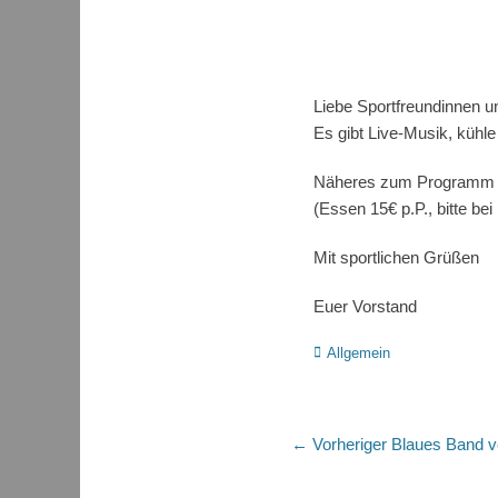
Liebe Sportfreundinnen u
Es gibt Live-Musik, kühl
Näheres zum Programm e
(Essen 15€ p.P., bitte b
Mit sportlichen Grüßen
Euer Vorstand
Kategorien
Allgemein
Beitragsnaviga
Vorheriger
← Vorheriger
Blaues Band v
Beitrag: