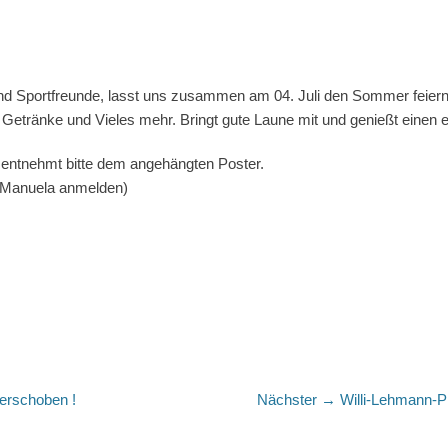
nd Sportfreunde, lasst uns zusammen am 04. Juli den Sommer feiern
e Getränke und Vieles mehr. Bringt gute Laune mit und genießt einen
ntnehmt bitte dem angehängten Poster.
ei Manuela anmelden)
tion
Nächster
erschoben !
Nächster →
Willi-Lehmann-P
Beitrag: