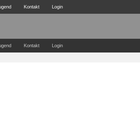
ugend
Kontakt
Login
n Familie
n 1921 e.V.
ugend
Kontakt
Login