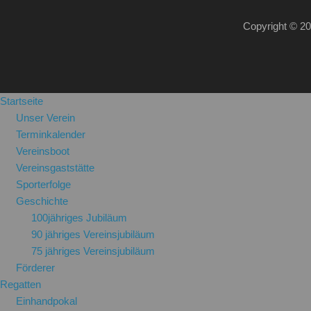
Copyright © 2
Startseite
Unser Verein
Terminkalender
Vereinsboot
Vereinsgaststätte
Sporterfolge
Geschichte
100jähriges Jubiläum
90 jähriges Vereinsjubiläum
75 jähriges Vereinsjubiläum
Förderer
Regatten
Einhandpokal