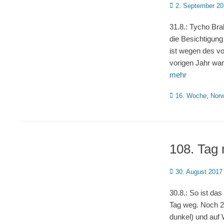
Posted
2. September 2
on
31.8.: Tycho Br
die Besichtigu
ist wegen des v
vorigen Jahr war
mehr
Kategorien
16. Woche
,
Nor
108. Tag
Posted
30. August 2017
on
30.8.: So ist da
Tag weg. Noch 2
dunkel) und auf 