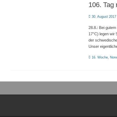
106. Tag
Posted
30. August 2017
on
28.8.: Bei gutem
17°C) legen wir 
der schwedische
Unser eigentlich
Kategorien
16. Woche
,
Nor