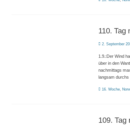
110. Tag 
Posted
2. September 2
on
1.9.:Der Wind ha
über in den Want
nachmittags maxi
langsam durchs
Kategorien
16. Woche
,
Nor
109. Tag 