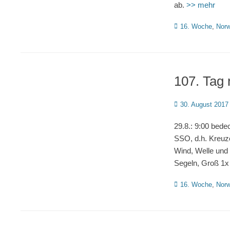
ab.
>> mehr
Kategorien
16. Woche
,
Nor
107. Tag 
Posted
30. August 2017
on
29.8.: 9:00 bede
SSO, d.h. Kreuz
Wind, Welle und
Segeln, Groß 1x 
Kategorien
16. Woche
,
Nor