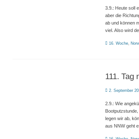
on
3.9.: Heute soll 
aber die Richtun
ab und können m
viel. Also wird 
Kategorien
16. Woche
,
Nor
111. Tag 
Posted
2. September 2
on
2.9.: Wie angekü
Bootputzstunde, 
legen wir ab, kö
aus NNW geht es
Kategorien
16. Woche
,
Nor