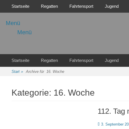
Primäres Menü
Zum
Startseite
Regatten
Fahrtensport
Jugend
Inhalt
springen
Menü
Menü
Regattasport und Wasserwandern - Freizeit mit der ganzen Familie
Wassersport-Verein
1921 e.V.
Sekundäres Menü
Zum
Startseite
Regatten
Fahrtensport
Jugend
Inhalt
springen
Start
»
Archive für
16. Woche
Kategorie:
16. Woche
112. Tag 
Posted
3. September 2