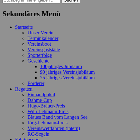
nach:
Sekundäres Menü
Zum
Startseite
Inhalt
Unser Verein
springen
Terminkalender
Vereinsboot
Vereinsgaststätte
Sporterfolge
Geschichte
100jähriges Jubiläum
90 jähriges Vereinsjubiläum
75 jähriges Vereinsjubiläum
Förderer
Regatten
Einhandpokal
Dahme-Cup
Hugo-Bräuer-Preis
Willi-Lehmann-Preis
Blaues Band vom Langen See
Jörg-Lehmann-Preis
Vereinswettfahrten (intern)
RC-Segeln
Fahrtensport