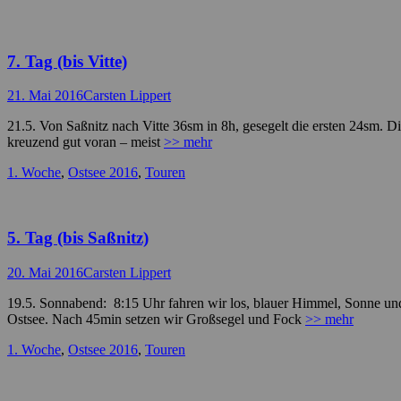
7. Tag (bis Vitte)
Posted
Autor
21. Mai 2016
Carsten Lippert
on
21.5. Von Saßnitz nach Vitte 36sm in 8h, gesegelt die ersten 24sm. 
kreuzend gut voran – meist
>> mehr
Kategorien
1. Woche
,
Ostsee 2016
,
Touren
5. Tag (bis Saßnitz)
Posted
Autor
20. Mai 2016
Carsten Lippert
on
19.5. Sonnabend: 8:15 Uhr fahren wir los, blauer Himmel, Sonne und
Ostsee. Nach 45min setzen wir Großsegel und Fock
>> mehr
Kategorien
1. Woche
,
Ostsee 2016
,
Touren