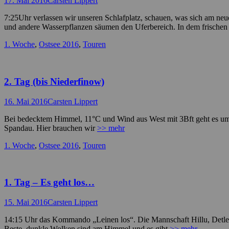
17. Mai 2016
Carsten Lippert
on
7:25Uhr verlassen wir unseren Schlafplatz, schauen, was sich am neue
und andere Wasserpflanzen säumen den Uferbereich. In dem frische
Kategorien
1. Woche
,
Ostsee 2016
,
Touren
2. Tag (bis Niederfinow)
Posted
Autor
16. Mai 2016
Carsten Lippert
on
Bei bedecktem Himmel, 11°C und Wind aus West mit 3Bft geht es um 8:0
Spandau. Hier brauchen wir
>> mehr
Kategorien
1. Woche
,
Ostsee 2016
,
Touren
1. Tag – Es geht los…
Posted
Autor
15. Mai 2016
Carsten Lippert
on
14:15 Uhr das Kommando „Leinen los“. Die Mannschaft Hillu, Detlef
Beste, dunkle Wolken sind am Himmel und es gibt
>> mehr