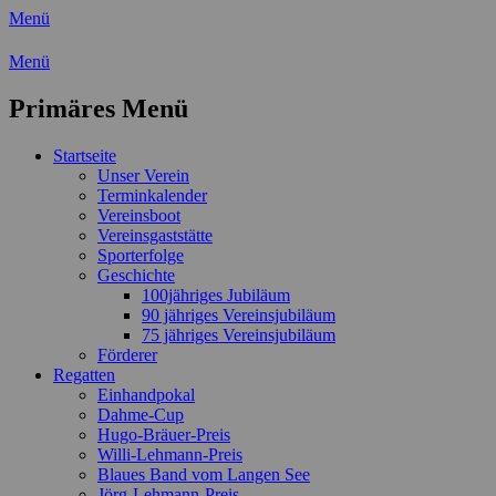
Menü
Wassersport-Verein 1921 e.V.
Menü
Regattasport und Wasserwandern - Freizei
Primäres Menü
Zum
Startseite
Inhalt
Unser Verein
springen
Terminkalender
Vereinsboot
Vereinsgaststätte
Sporterfolge
Geschichte
100jähriges Jubiläum
90 jähriges Vereinsjubiläum
75 jähriges Vereinsjubiläum
Förderer
Regatten
Einhandpokal
Dahme-Cup
Hugo-Bräuer-Preis
Willi-Lehmann-Preis
Blaues Band vom Langen See
Jörg-Lehmann-Preis