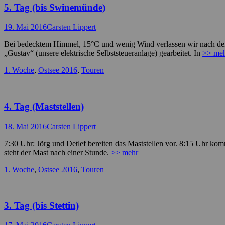
5. Tag (bis Swinemünde)
Posted
Autor
19. Mai 2016
Carsten Lippert
on
Bei bedecktem Himmel, 15°C und wenig Wind verlassen wir nach dem
„Gustav“ (unsere elektrische Selbststeueranlage) gearbeitet. In
>> me
Kategorien
1. Woche
,
Ostsee 2016
,
Touren
4. Tag (Maststellen)
Posted
Autor
18. Mai 2016
Carsten Lippert
on
7:30 Uhr: Jörg und Detlef bereiten das Maststellen vor. 8:15 Uhr 
steht der Mast nach einer Stunde.
>> mehr
Kategorien
1. Woche
,
Ostsee 2016
,
Touren
3. Tag (bis Stettin)
Posted
Autor