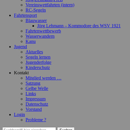
Vereinswettfahrten (intern)
RC-Segeln
Fahrtensport
Blauwasser
Jörg Lehmann – Kommodore des WSV 1921
Fahrtenwettbewerb
Wasserwandern
Kanu
Jugend
Aktuelles
Segeln lernen
Jugenderfolge
Kinderschutz
Kontakt
Mitglied werden …
Satzung
Gelbe Welle
Links
Impressum
Datenschutz
Vorstand
Login
Probleme ?
Suchen
Suchen