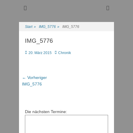
Regattasport und Wasserwandern - Freizeit mit der ganzen
Wassersport-Verein
Familie
1921 e.V.
Start
»
IMG_5776
»
IMG_5776
IMG_5776
Posted
Autor
20. März 2015
Chronik
on
Beitragsnavigation
Vorheriger
← Vorheriger
Beitrag:
IMG_5776
Die nächsten Termine: