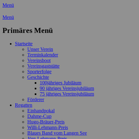
Menü
Wassersport-Verein 1921 e.V.
Menü
Regattasport und Wasserwandern -
Primäres Menü
Freizeit mit der ganzen Familie
Zum
Startseite
Inhalt
Unser Verein
springen
Terminkalender
Vereinsboot
Vereinsgaststätte
Sporterfolge
Geschichte
100jähriges Jubiläum
90 jähriges Vereinsjubiläum
75 jähriges Vereinsjubiläum
Förderer
Regatten
Einhandpokal
Dahme-Cup
Hugo-Bräuer-Preis
Willi-Lehmann-Preis
Blaues Band vom Langen See
Jörg-Lehmann-Preis