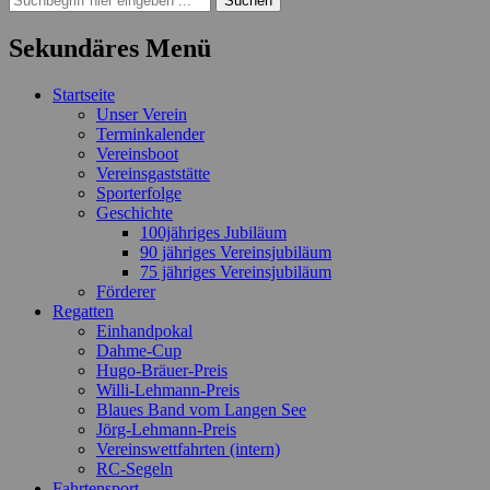
nach:
Sekundäres Menü
Zum
Startseite
Inhalt
Unser Verein
springen
Terminkalender
Vereinsboot
Vereinsgaststätte
Sporterfolge
Geschichte
100jähriges Jubiläum
90 jähriges Vereinsjubiläum
75 jähriges Vereinsjubiläum
Förderer
Regatten
Einhandpokal
Dahme-Cup
Hugo-Bräuer-Preis
Willi-Lehmann-Preis
Blaues Band vom Langen See
Jörg-Lehmann-Preis
Vereinswettfahrten (intern)
RC-Segeln
Fahrtensport