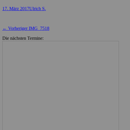
Posted
Autor
17. März 2017
Ulrich S.
on
Beitragsnavigation
Vorheriger
← Vorheriger
IMG_7518
Beitrag:
Die nächsten Termine: