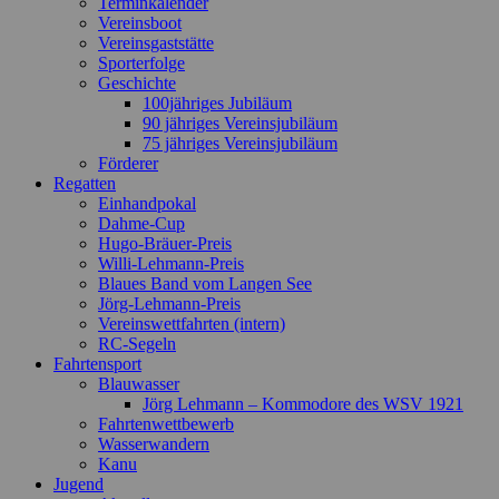
Terminkalender
Vereinsboot
Vereinsgaststätte
Sporterfolge
Geschichte
100jähriges Jubiläum
90 jähriges Vereinsjubiläum
75 jähriges Vereinsjubiläum
Förderer
Regatten
Einhandpokal
Dahme-Cup
Hugo-Bräuer-Preis
Willi-Lehmann-Preis
Blaues Band vom Langen See
Jörg-Lehmann-Preis
Vereinswettfahrten (intern)
RC-Segeln
Fahrtensport
Blauwasser
Jörg Lehmann – Kommodore des WSV 1921
Fahrtenwettbewerb
Wasserwandern
Kanu
Jugend