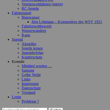
Vereinswettfahrten (intern)
RC-Segeln
Fahrtensport
Blauwasser
Jörg Lehmann – Kommodore des WSV 1921
Fahrtenwettbewerb
Wasserwandern
Kanu
Jugend
Aktuelles
Segeln lernen
Jugenderfolge
Kinderschutz
Kontakt
Mitglied werden …
Satzung
Gelbe Welle
Links
Impressum
Datenschutz
Vorstand
Login
Probleme ?
Suchen
Suchen