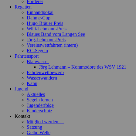
Förderer
Regatten
Einhandpokal
Dahme-Cup
Hugo-Bräuer-Preis
Willi-Lehmann-Preis
Blaues Band vom Langen See
Jörg-Lehmann-Preis
Vereinswettfahrten (intern)
RC-Segeln
Fahrtensport
Blauwasser
Jörg Lehmann – Kommodore des WSV 1921
Fahrtenwettbewerb
Wasserwandern
Kanu
Jugend
Aktuelles
Segeln lernen
Jugenderfolge
Kinderschutz
Kontakt
Mitglied werden …
Satzung
Gelbe Welle