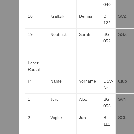
040
18
Kraffzik
Dennis
B
SCZ
122
19
Noatnick
Sarah
BG
SGZ
052
Laser
Radial
Pl.
Name
Vorname
DSV-
Club
Nr
1
Jürs
Alex
BG
SVN
055
2
Vogler
Jan
B
SGL
111