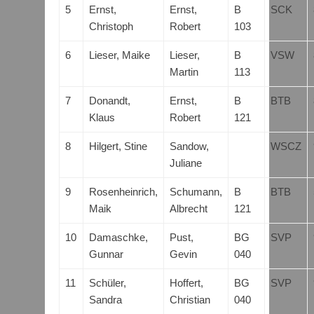
5
Ernst,
Ernst,
B
SCK
Christoph
Robert
103
6
Lieser, Maike
Lieser,
B
VSW
Martin
113
7
Donandt,
Ernst,
B
BTB
Klaus
Robert
121
8
Hilgert, Stine
Sandow,
WSCZ
Juliane
9
Rosenheinrich,
Schumann,
B
BTB
Maik
Albrecht
121
10
Damaschke,
Pust,
BG
SVP
Gunnar
Gevin
040
11
Schüler,
Hoffert,
BG
SVP
Sandra
Christian
040