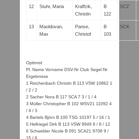
12
Stuhr, Maria
Kraffzik,
B
SCZ
Christin
122
13
Maoldovan,
Panse,
B
SCK
Max
Christof
103
Optimist
Pl. Name Vorname DSV-Nr Club Segel-Nr
Ergebnisse
1 Reichenbach Christin B 113 VSW 10862 1
/ 2 / 2
2 Sacher Nora B 117 SCA 7 3 / 1 / 4
3 Müller Christopher B 102 WSV21 11092 4
/ 4 / 3
4 Bartels Björn B 100 TSG 10197 5 / 16 / 1
5 Hellriegel Dirk B 113 VSW 9949 8 / 8 / 12
6 Schwebler Nicole B 091 SCA21 9708 9 /
15 / 6