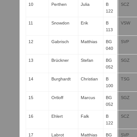
10
Perthen
Julia
B
SCZ
122
11
Snowdon
Erik
B
VSW
113
12
Gabrisch
Matthias
BG
SVP
040
13
Brückner
Stefan
BG
SGZ
052
14
Burghardt
Christian
B
TSG
100
15
Ortloff
Marcus
BG
SGZ
052
16
Ehlert
Falk
B
SCZ
122
17
Labrot
Matthias
BG
SVP