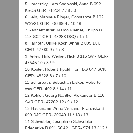
5 Hradetzky, Lars Sadowski, Anne B 092
KSCS GER- 48204 7 / 8 / 3
6 Hein, Manuela Finger, Constanze B 102
WSV21 GER- 49289 4 / 10 / 6
7 Rahnenführer, Marco Riemer, Philipp B
118 SCF GER- 48283 DSQ / 1 / 1
8 Harnoth, Ulrike Koch, Anne B 099 DJC
GER- 47780 9 / 4 / 8
9 Keller, Thilo Weiher, Nick B 116 SVR GER-
47545 10 / 3 / 9
10 Köster, Robert Tipold, Tom BG 047 SCK
GER- 48228 6 / 7 / 10
11 Scharbath, Sebastian Lisker, Roberto
vsw GER- 402 8 / 14 / 11
12 Köhler, Georg Nantke, Alexander B 116
SVR GER- 47262 12 / 9 / 12
13 Hausmann, Anne Weiland, Franziska B
099 DJC GER- 30040 11 / 13 / 13
14 Schwebler, Josephine Schwebler,
Friederike B 091 SCA21 GER- 974 13 / 12 /