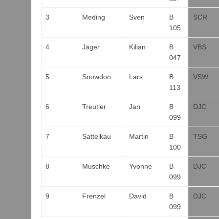
3
Meding
Sven
B
SCR
105
4
Jäger
Kilian
B
VBS
047
5
Snowdon
Lars
B
VSW
113
6
Treutler
Jan
B
DJC
099
7
Sattelkau
Martin
B
TSG
100
8
Muschke
Yvonne
B
DJC
099
9
Frenzel
David
B
DJC
099