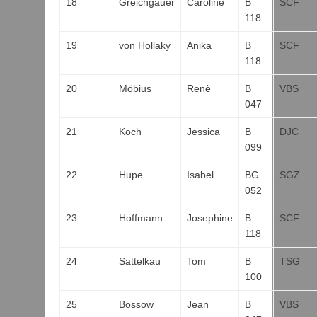
18
Greichgauer
Caroline
B
SCF
118
19
von Hollaky
Anika
B
SCF
118
20
Möbius
Renè
B
VBS
047
21
Koch
Jessica
B
DJC
099
22
Hupe
Isabel
BG
SGZ
052
23
Hoffmann
Josephine
B
SCF
118
24
Sattelkau
Tom
B
TSG
100
25
Bossow
Jean
B
VBS