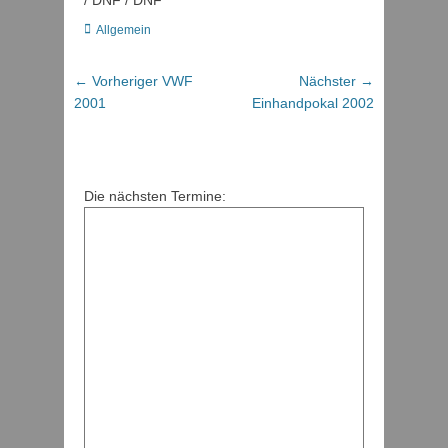
/ DNF / DNF
Kategorien
Allgemein
Beitragsnavigation
Vorheriger
Nächster
← Vorheriger
VWF
Nächster →
Beitrag:
Beitrag:
2001
Einhandpokal 2002
Die nächsten Termine: