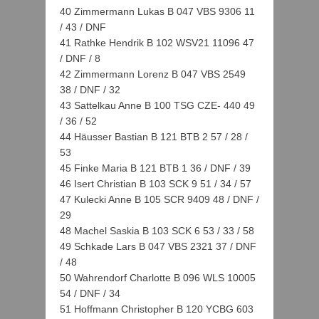
40 Zimmermann Lukas B 047 VBS 9306 11
/ 43 / DNF
41 Rathke Hendrik B 102 WSV21 11096 47
/ DNF / 8
42 Zimmermann Lorenz B 047 VBS 2549
38 / DNF / 32
43 Sattelkau Anne B 100 TSG CZE- 440 49
/ 36 / 52
44 Häusser Bastian B 121 BTB 2 57 / 28 /
53
45 Finke Maria B 121 BTB 1 36 / DNF / 39
46 Isert Christian B 103 SCK 9 51 / 34 / 57
47 Kulecki Anne B 105 SCR 9409 48 / DNF /
29
48 Machel Saskia B 103 SCK 6 53 / 33 / 58
49 Schkade Lars B 047 VBS 2321 37 / DNF
/ 48
50 Wahrendorf Charlotte B 096 WLS 10005
54 / DNF / 34
51 Hoffmann Christopher B 120 YCBG 603