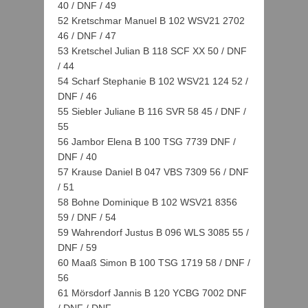
40 / DNF / 49
52 Kretschmar Manuel B 102 WSV21 2702
46 / DNF / 47
53 Kretschel Julian B 118 SCF XX 50 / DNF
/ 44
54 Scharf Stephanie B 102 WSV21 124 52 /
DNF / 46
55 Siebler Juliane B 116 SVR 58 45 / DNF /
55
56 Jambor Elena B 100 TSG 7739 DNF /
DNF / 40
57 Krause Daniel B 047 VBS 7309 56 / DNF
/ 51
58 Bohne Dominique B 102 WSV21 8356
59 / DNF / 54
59 Wahrendorf Justus B 096 WLS 3085 55 /
DNF / 59
60 Maaß Simon B 100 TSG 1719 58 / DNF /
56
61 Mörsdorf Jannis B 120 YCBG 7002 DNF