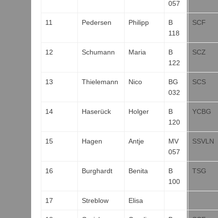
057
11
Pedersen
Philipp
B
SCF
118
12
Schumann
Maria
B
SCZ
122
13
Thielemann
Nico
BG
SCS
032
14
Haserück
Holger
B
YCBG
120
15
Hagen
Antje
MV
SSVLN
057
16
Burghardt
Benita
B
TSG
100
17
Streblow
Elisa