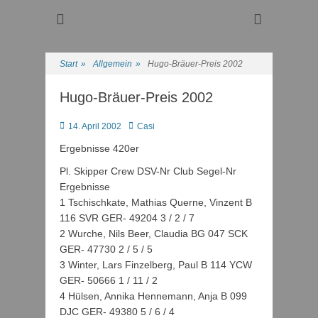
Regattasport und Wasserwandern - Freizeit mit der ganzen
Wassersport-Verein
Familie
1921 e.V.
Start
»
Allgemein
»
Hugo-Bräuer-Preis 2002
Hugo-Bräuer-Preis 2002
Posted
Autor
14. April 2002
Casi
on
Ergebnisse 420er
Pl. Skipper Crew DSV-Nr Club Segel-Nr
Ergebnisse
1 Tschischkate, Mathias Querne, Vinzent B
116 SVR GER- 49204 3 / 2 / 7
2 Wurche, Nils Beer, Claudia BG 047 SCK
GER- 47730 2 / 5 / 5
3 Winter, Lars Finzelberg, Paul B 114 YCW
GER- 50666 1 / 11 / 2
4 Hülsen, Annika Hennemann, Anja B 099
DJC GER- 49380 5 / 6 / 4