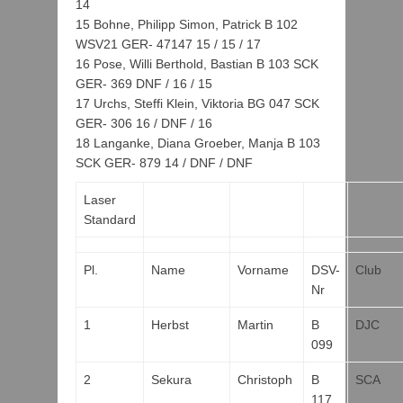
14
15 Bohne, Philipp Simon, Patrick B 102
WSV21 GER- 47147 15 / 15 / 17
16 Pose, Willi Berthold, Bastian B 103 SCK
GER- 369 DNF / 16 / 15
17 Urchs, Steffi Klein, Viktoria BG 047 SCK
GER- 306 16 / DNF / 16
18 Langanke, Diana Groeber, Manja B 103
SCK GER- 879 14 / DNF / DNF
Laser
Standard
Pl.
Name
Vorname
DSV-
Club
Nr
1
Herbst
Martin
B
DJC
099
2
Sekura
Christoph
B
SCA
117