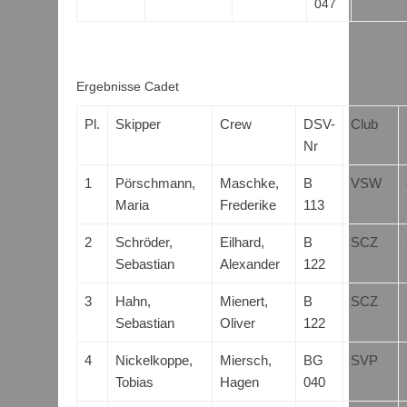
047
Ergebnisse Cadet
Pl.
Skipper
Crew
DSV-
Club
Nr
1
Pörschmann,
Maschke,
B
VSW
Maria
Frederike
113
2
Schröder,
Eilhard,
B
SCZ
Sebastian
Alexander
122
3
Hahn,
Mienert,
B
SCZ
Sebastian
Oliver
122
4
Nickelkoppe,
Miersch,
BG
SVP
Tobias
Hagen
040