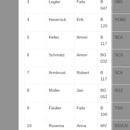
3
Legler
Felix
B
VBS
047
4
Haserück
Erik
B
YCBG
120
5
Keller
Amrei
B
SCA
117
6
Schmatz
Anton
BG
SCS
032
7
Armbrust
Robert
B
SCA
117
8
Müller
Jan
BG
SGZ
052
9
Fiedler
Felix
B
TSG
100
10
Rosema
Anna
MV
SSVLN