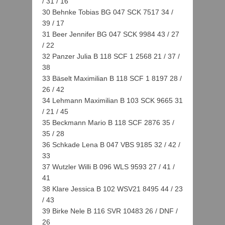
/ 31 / 16
30 Behnke Tobias BG 047 SCK 7517 34 /
39 / 17
31 Beer Jennifer BG 047 SCK 9984 43 / 27
/ 22
32 Panzer Julia B 118 SCF 1 2568 21 / 37 /
38
33 Bäselt Maximilian B 118 SCF 1 8197 28 /
26 / 42
34 Lehmann Maximilian B 103 SCK 9665 31
/ 21 / 45
35 Beckmann Mario B 118 SCF 2876 35 /
35 / 28
36 Schkade Lena B 047 VBS 9185 32 / 42 /
33
37 Wutzler Willi B 096 WLS 9593 27 / 41 /
41
38 Klare Jessica B 102 WSV21 8495 44 / 23
/ 43
39 Birke Nele B 116 SVR 10483 26 / DNF /
26