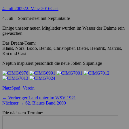
Posted
Autor
4. Juli 2009
22. März 2016
Casi
on
4. Juli – Sommerfest mit Neptuntaufe
Einige unserer neuen Mitglieder wurden im Wasser der Dahme rein
gewaschen.
Das Dream-Team:
Klaus, Nora, Bodo, Benito, Christopher, Dieter, Hendrik, Marcus,
Kai und Casi
Neptun inspiziert persönlich die neue Jollen-Slipanlage
Kategorien
Schlagworte
Platz
Spaß
,
Verein
Beitragsnavigation
Vorheriger
← Vorheriger
Land unter im WSV 1921
Nächster
Beitrag:
Nächster →
62. Blaues Band 2009
Beitrag:
Die nächsten Termine: