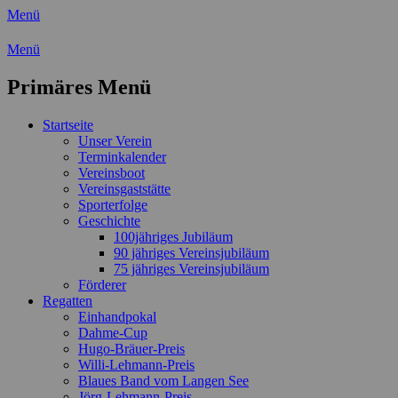
Menü
Wassersport-Verein 1921 e.V.
Menü
Regattasport und Wasserwandern -
Primäres Menü
Freizeit mit der ganzen Familie
Zum
Startseite
Inhalt
Unser Verein
springen
Terminkalender
Vereinsboot
Vereinsgaststätte
Sporterfolge
Geschichte
100jähriges Jubiläum
90 jähriges Vereinsjubiläum
75 jähriges Vereinsjubiläum
Förderer
Regatten
Einhandpokal
Dahme-Cup
Hugo-Bräuer-Preis
Willi-Lehmann-Preis
Blaues Band vom Langen See
Jörg-Lehmann-Preis