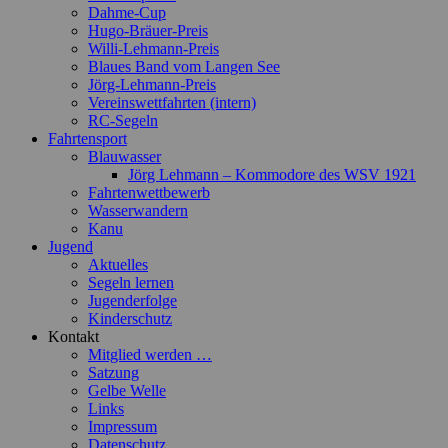
Dahme-Cup
Hugo-Bräuer-Preis
Willi-Lehmann-Preis
Blaues Band vom Langen See
Jörg-Lehmann-Preis
Vereinswettfahrten (intern)
RC-Segeln
Fahrtensport
Blauwasser
Jörg Lehmann – Kommodore des WSV 1921
Fahrtenwettbewerb
Wasserwandern
Kanu
Jugend
Aktuelles
Segeln lernen
Jugenderfolge
Kinderschutz
Kontakt
Mitglied werden …
Satzung
Gelbe Welle
Links
Impressum
Datenschutz