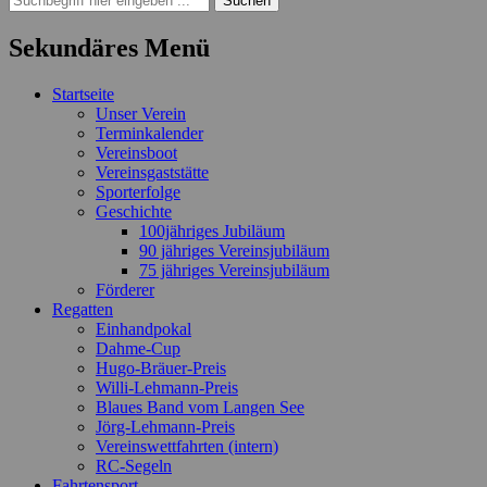
nach:
Sekundäres Menü
Zum
Startseite
Inhalt
Unser Verein
springen
Terminkalender
Vereinsboot
Vereinsgaststätte
Sporterfolge
Geschichte
100jähriges Jubiläum
90 jähriges Vereinsjubiläum
75 jähriges Vereinsjubiläum
Förderer
Regatten
Einhandpokal
Dahme-Cup
Hugo-Bräuer-Preis
Willi-Lehmann-Preis
Blaues Band vom Langen See
Jörg-Lehmann-Preis
Vereinswettfahrten (intern)
RC-Segeln
Fahrtensport