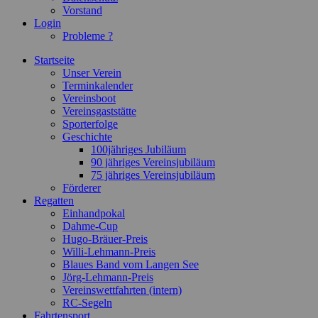
Vorstand
Login
Probleme ?
Startseite
Unser Verein
Terminkalender
Vereinsboot
Vereinsgaststätte
Sporterfolge
Geschichte
100jähriges Jubiläum
90 jähriges Vereinsjubiläum
75 jähriges Vereinsjubiläum
Förderer
Regatten
Einhandpokal
Dahme-Cup
Hugo-Bräuer-Preis
Willi-Lehmann-Preis
Blaues Band vom Langen See
Jörg-Lehmann-Preis
Vereinswettfahrten (intern)
RC-Segeln
Fahrtensport