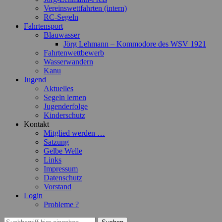
Vereinswettfahrten (intern)
RC-Segeln
Fahrtensport
Blauwasser
Jörg Lehmann – Kommodore des WSV 1921
Fahrtenwettbewerb
Wasserwandern
Kanu
Jugend
Aktuelles
Segeln lernen
Jugenderfolge
Kinderschutz
Kontakt
Mitglied werden …
Satzung
Gelbe Welle
Links
Impressum
Datenschutz
Vorstand
Login
Probleme ?
Suchen
Suchen