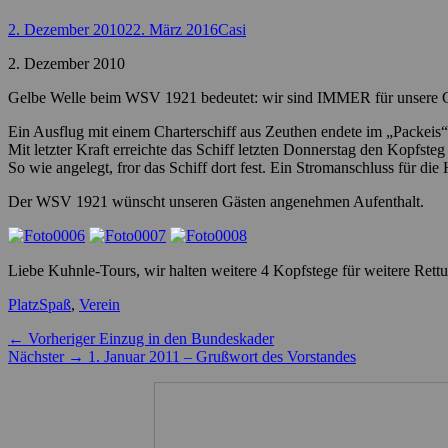
Posted
Autor
2. Dezember 2010
22. März 2016
Casi
on
2. Dezember 2010
Gelbe Welle beim WSV 1921 bedeutet: wir sind IMMER für unsere G
Ein Ausflug mit einem Charterschiff aus Zeuthen endete im „Packeis
Mit letzter Kraft erreichte das Schiff letzten Donnerstag den Kopfste
So wie angelegt, fror das Schiff dort fest. Ein Stromanschluss für di
Der WSV 1921 wünscht unseren Gästen angenehmen Aufenthalt.
Liebe Kuhnle-Tours, wir halten weitere 4 Kopfstege für weitere Rett
Kategorien
Schlagworte
Platz
Spaß
,
Verein
Beitragsnavigation
Vorheriger
← Vorheriger
Einzug in den Bundeskader
Nächster
Beitrag:
Nächster →
1. Januar 2011 – Grußwort des Vorstandes
Beitrag: