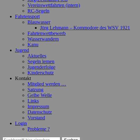
Vereinswettfahrten (intern)
RC-Segeln
Fahrtensport
Blauwasser
Jörg Lehmann – Kommodore des WSV 1921
Fahrtenwettbewerb
Wasserwandern
Kanu
Jugend
Aktuelles
Segeln lernen
Jugenderfolge
Kinderschutz
Kontakt
Mitglied werden …
Satzung
Gelbe Welle
Links
Impressum
Datenschutz
Vorstand
Login
Probleme ?
Suchen
Suchen