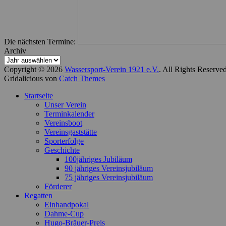
Die nächsten Termine:
Archiv
Copyright © 2026
Wassersport-Verein 1921 e.V.
. All Rights Reserve
Gridalicious von
Catch Themes
Nach
Startseite
oben
Unser Verein
scrollen
Terminkalender
Vereinsboot
Vereinsgaststätte
Sporterfolge
Geschichte
100jähriges Jubiläum
90 jähriges Vereinsjubiläum
75 jähriges Vereinsjubiläum
Förderer
Regatten
Einhandpokal
Dahme-Cup
Hugo-Bräuer-Preis