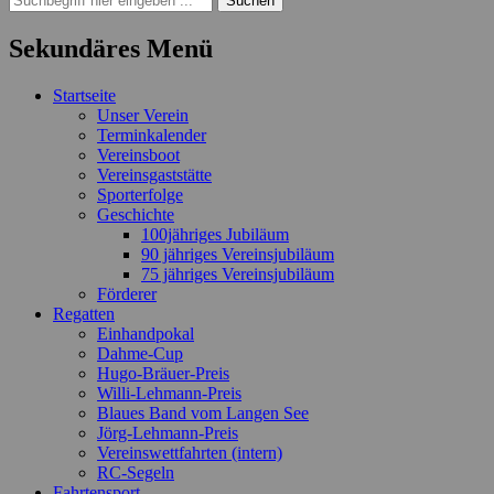
nach:
Sekundäres Menü
Zum
Startseite
Inhalt
Unser Verein
springen
Terminkalender
Vereinsboot
Vereinsgaststätte
Sporterfolge
Geschichte
100jähriges Jubiläum
90 jähriges Vereinsjubiläum
75 jähriges Vereinsjubiläum
Förderer
Regatten
Einhandpokal
Dahme-Cup
Hugo-Bräuer-Preis
Willi-Lehmann-Preis
Blaues Band vom Langen See
Jörg-Lehmann-Preis
Vereinswettfahrten (intern)
RC-Segeln
Fahrtensport