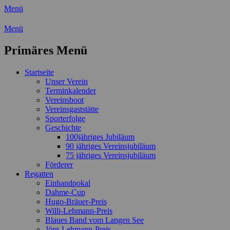
Menü
Wassersport-Verein 1921 e.V.
Menü
Regattasport und Wasserwandern - Freizei
Primäres Menü
Zum
Startseite
Inhalt
Unser Verein
springen
Terminkalender
Vereinsboot
Vereinsgaststätte
Sporterfolge
Geschichte
100jähriges Jubiläum
90 jähriges Vereinsjubiläum
75 jähriges Vereinsjubiläum
Förderer
Regatten
Einhandpokal
Dahme-Cup
Hugo-Bräuer-Preis
Willi-Lehmann-Preis
Blaues Band vom Langen See
Jörg-Lehmann-Preis