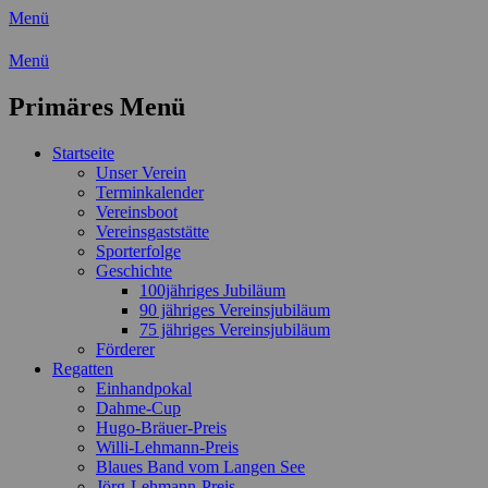
Menü
Wassersport-Verein 1921 e.V.
Menü
Regattasport und Wasserwandern -
Primäres Menü
Freizeit mit der ganzen Familie
Zum
Startseite
Inhalt
Unser Verein
springen
Terminkalender
Vereinsboot
Vereinsgaststätte
Sporterfolge
Geschichte
100jähriges Jubiläum
90 jähriges Vereinsjubiläum
75 jähriges Vereinsjubiläum
Förderer
Regatten
Einhandpokal
Dahme-Cup
Hugo-Bräuer-Preis
Willi-Lehmann-Preis
Blaues Band vom Langen See
Jörg-Lehmann-Preis