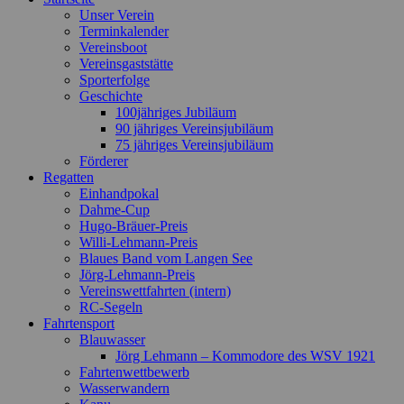
Unser Verein
Terminkalender
Vereinsboot
Vereinsgaststätte
Sporterfolge
Geschichte
100jähriges Jubiläum
90 jähriges Vereinsjubiläum
75 jähriges Vereinsjubiläum
Förderer
Regatten
Einhandpokal
Dahme-Cup
Hugo-Bräuer-Preis
Willi-Lehmann-Preis
Blaues Band vom Langen See
Jörg-Lehmann-Preis
Vereinswettfahrten (intern)
RC-Segeln
Fahrtensport
Blauwasser
Jörg Lehmann – Kommodore des WSV 1921
Fahrtenwettbewerb
Wasserwandern