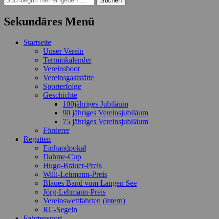
nach:
Sekundäres Menü
Zum
Startseite
Inhalt
Unser Verein
springen
Terminkalender
Vereinsboot
Vereinsgaststätte
Sporterfolge
Geschichte
100jähriges Jubiläum
90 jähriges Vereinsjubiläum
75 jähriges Vereinsjubiläum
Förderer
Regatten
Einhandpokal
Dahme-Cup
Hugo-Bräuer-Preis
Willi-Lehmann-Preis
Blaues Band vom Langen See
Jörg-Lehmann-Preis
Vereinswettfahrten (intern)
RC-Segeln
Fahrtensport