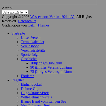
Archiv
Copyright © 2026
Wassersport-Verein 1921 e.V.
. All Rights
Reserved.
Datenschutz
Gridalicious von
Catch Themes
Nach
Startseite
oben
Unser Verein
scrollen
Terminkalender
Vereinsboot
Vereinsgaststätte
Sporterfolge
Geschichte
100jähriges Jubiläum
90 jähriges Vereinsjubiläum
75 jähriges Vereinsjubiläum
Förderer
Regatten
Einhandpokal
Dahme-Cup
Hugo-Bräuer-Preis
Willi-Lehmann-Preis
Blaues Band vom Langen See
Jörg-Lehmann-Preis