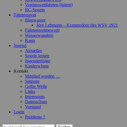
Vereinswettfahrten (intern)
RC-Segeln
Fahrtensport
Blauwasser
Jörg Lehmann – Kommodore des WSV 1921
Fahrtenwettbewerb
Wasserwandern
Kanu
Jugend
Aktuelles
Segeln lernen
Jugenderfolge
Kinderschutz
Kontakt
Mitglied werden …
Satzung
Gelbe Welle
Links
Impressum
Datenschutz
Vorstand
Login
Probleme ?
Suchen
Suchen