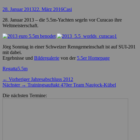
Posted
Autor
28. Januar 2013
22. März 2016
Casi
on
28. Januar 2013 – die 5.5m-Yachten segeln vor Curacao ihre
Weltmeisterschaft.
Jörg Sonntag in einer Schweizer Renngemeinschaft ist auf SUI-201
mit dabei.
Ergebnisse und
Bildergalerie
von der
5.5er Homepage
Kategorien
Schlagworte
Regatta
5.5m
Beitragsnavigation
Vorheriger
← Vorheriger
Jahresabschluss 2012
Nächster
Beitrag:
Nächster →
Trainingsauftakt 470er Team Naujock-Kübel
Beitrag:
Die nächsten Termine: