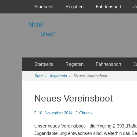
Primäres Menü
Zum
Startseite
Regatten
Fahrtensport
J
Inhalt
springen
Menü
Menü
Regattasport und Wasserwandern - Freizeit mit der ganze
Wassersport-Verei
Sekundäres Menü
Zum
Startseite
Regatten
Fahrtensport
J
Inhalt
springen
Start
»
Allgemein
»
Neues Vereinsboot
Neues Vereinsboot
Posted
Autor
10. November 2014
Chronik
on
Unser neues Vereinsboot – die Yngling Z-393 „Raff
Jugendabteilung entwachsen sind, weiterhin das Sege