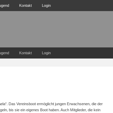
ugend
Kontakt
Login
n Familie
n 1921 e.V.
ugend
Kontakt
Login
aela“. Das Vereinsboot ermöglicht jungen Erwachsenen, die der
ln, bis sie ein eigenes Boot haben. Auch Mitglieder, die kein