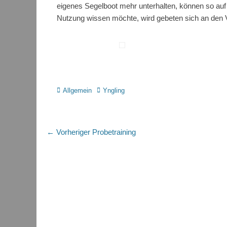
eigenes Segelboot mehr unterhalten, können so auf
Nutzung wissen möchte, wird gebeten sich an den 
Kategorien
Schlagworte
Allgemein
Yngling
Beitragsnavigation
Vorheriger
← Vorheriger
Probetraining
Beitrag: