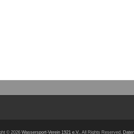
ght © 2026
Wassersport-Verein 1921 e.V.
. All Rights Reserved.
Date