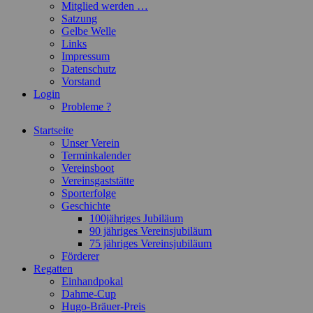
Mitglied werden …
Satzung
Gelbe Welle
Links
Impressum
Datenschutz
Vorstand
Login
Probleme ?
Startseite
Unser Verein
Terminkalender
Vereinsboot
Vereinsgaststätte
Sporterfolge
Geschichte
100jähriges Jubiläum
90 jähriges Vereinsjubiläum
75 jähriges Vereinsjubiläum
Förderer
Regatten
Einhandpokal
Dahme-Cup
Hugo-Bräuer-Preis