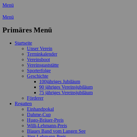
Menü
Wassersport-Verein 1921 e.V.
Menü
Regattasport und Wasserwandern -
Primäres Menü
Freizeit mit der ganzen Familie
Zum
Startseite
Inhalt
Unser Verein
springen
Terminkalender
Vereinsboot
Vereinsgaststätte
Sporterfolge
Geschichte
100jähriges Jubiläum
90 jähriges Vereinsjubiläum
75 jähriges Vereinsjubiläum
Förderer
Regatten
Einhandpokal
Dahme-Cup
Hugo-Bräuer-Preis
Willi-Lehmann-Preis
Blaues Band vom Langen See
Jörg-Lehmann-Preis