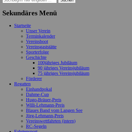
nach:
Sekundäres Menü
Zum
Startseite
Inhalt
Unser Verein
springen
Terminkalender
Vereinsboot
Vereinsgaststätte
Sporterfolge
Geschichte
100jähriges Jubiläum
90 jähriges Vereinsjubiläum
75 jähriges Vereinsjubiläum
Förderer
Regatten
Einhandpokal
Dahme-Cup
Hugo-Bräuer-Preis
Willi-Lehmann-Preis
Blaues Band vom Langen See
Jörg-Lehmann-Preis
Vereinswettfahrten (intern)
RC-Segeln
Fahrtensport