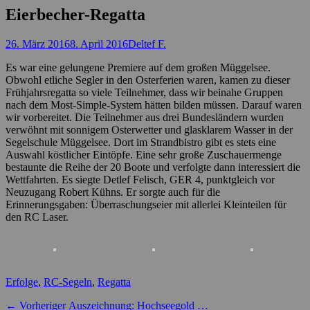
Eierbecher-Regatta
Posted
Autor
26. März 2016
8. April 2016
Deltef F.
on
Es war eine gelungene Premiere auf dem großen Müggelsee.
Obwohl etliche Segler in den Osterferien waren, kamen zu dieser
Frühjahrsregatta so viele Teilnehmer, dass wir beinahe Gruppen
nach dem Most-Simple-System hätten bilden müssen. Darauf waren
wir vorbereitet. Die Teilnehmer aus drei Bundesländern wurden
verwöhnt mit sonnigem Osterwetter und glasklarem Wasser in der
Segelschule Müggelsee. Dort im Strandbistro gibt es stets eine
Auswahl köstlicher Eintöpfe. Eine sehr große Zuschauermenge
bestaunte die Reihe der 20 Boote und verfolgte dann interessiert die
Wettfahrten. Es siegte Detlef Felisch, GER 4, punktgleich vor
Neuzugang Robert Kühns. Er sorgte auch für die
Erinnerungsgaben: Überraschungseier mit allerlei Kleinteilen für
den RC Laser.
Kategorien
Erfolge
,
RC-Segeln
,
Regatta
Beitragsnavigation
Vorheriger
← Vorheriger
Auszeichnung: Hochseegold …