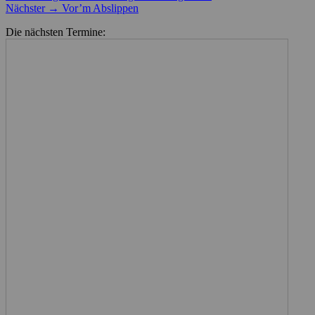
Nächster
Beitrag:
Nächster →
Vor’m Abslippen
Beitrag:
Die nächsten Termine: