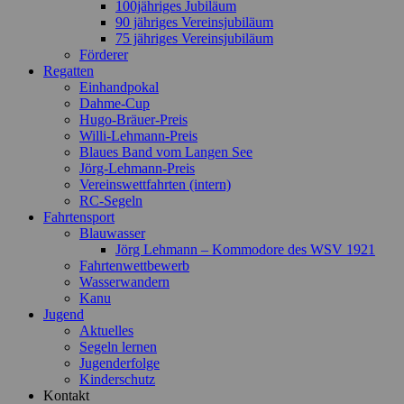
100jähriges Jubiläum
90 jähriges Vereinsjubiläum
75 jähriges Vereinsjubiläum
Förderer
Regatten
Einhandpokal
Dahme-Cup
Hugo-Bräuer-Preis
Willi-Lehmann-Preis
Blaues Band vom Langen See
Jörg-Lehmann-Preis
Vereinswettfahrten (intern)
RC-Segeln
Fahrtensport
Blauwasser
Jörg Lehmann – Kommodore des WSV 1921
Fahrtenwettbewerb
Wasserwandern
Kanu
Jugend
Aktuelles
Segeln lernen
Jugenderfolge
Kinderschutz
Kontakt