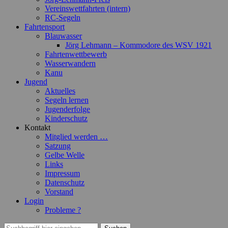
Vereinswettfahrten (intern)
RC-Segeln
Fahrtensport
Blauwasser
Jörg Lehmann – Kommodore des WSV 1921
Fahrtenwettbewerb
Wasserwandern
Kanu
Jugend
Aktuelles
Segeln lernen
Jugenderfolge
Kinderschutz
Kontakt
Mitglied werden …
Satzung
Gelbe Welle
Links
Impressum
Datenschutz
Vorstand
Login
Probleme ?
Suchen
Suchen