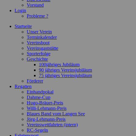
Vorstand
Login
Probleme ?
Startseite
Unser Verein
Terminkalender
Vereinsboot
Vereinsgaststätte
Sporterfolge
Geschichte
100jähriges Jubiläum
90 jähriges Vereinsjubiläum
75 jähriges Vereinsjubiläum
Förderer
Regatten
Einhandpokal
Dahme-Cup
Hugo-Bräuer-Preis
Willi-Lehmann-Preis
Blaues Band vom Langen See
Jörg-Lehmann-Preis
Vereinswettfahrten (intern)
RC-Segeln
Fahrtensport