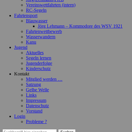
Vereinswettfahrten (intern)
RC-Segeln
Fahrtensport
Blauwasser
Jörg Lehmann – Kommodore des WSV 1921
Fahrtenwettbewerb
Wasserwandern
Kanu
Jugend
Aktuelles
Segeln lernen
Jugenderfolge
Kinderschutz
Kontakt
Mitglied werden …
Satzung
Gelbe Welle
Links
Impressum
Datenschutz
Vorstand
Login
Probleme ?
Suchen
Suchen