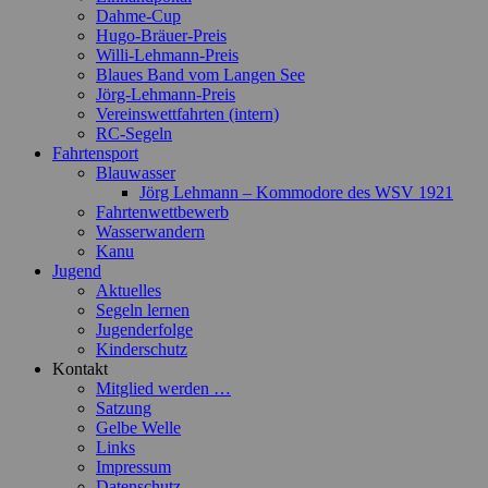
Dahme-Cup
Hugo-Bräuer-Preis
Willi-Lehmann-Preis
Blaues Band vom Langen See
Jörg-Lehmann-Preis
Vereinswettfahrten (intern)
RC-Segeln
Fahrtensport
Blauwasser
Jörg Lehmann – Kommodore des WSV 1921
Fahrtenwettbewerb
Wasserwandern
Kanu
Jugend
Aktuelles
Segeln lernen
Jugenderfolge
Kinderschutz
Kontakt
Mitglied werden …
Satzung
Gelbe Welle
Links
Impressum
Datenschutz