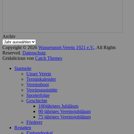
Archiv
Copyright © 2026
Wassersport-Verein 1921 e.V.
. All Rights
Reserved.
Datenschutz
Gridalicious von
Catch Themes
Nach
Startseite
oben
Unser Verein
scrollen
Terminkalender
Vereinsboot
Vereinsgaststätte
Sporterfolge
Geschichte
100jähriges Jubiläum
90 jähriges Vereinsjubiläum
75 jähriges Vereinsjubiläum
Förderer
Regatten
Einhandpokal