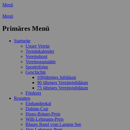
Menü
Wassersport-Verein 1921 e.V.
Menü
Regattasport und Wasserwandern -
Primäres Menü
Freizeit mit der ganzen Familie
Zum
Startseite
Inhalt
Unser Verein
springen
Terminkalender
Vereinsboot
Vereinsgaststätte
Sporterfolge
Geschichte
100jähriges Jubiläum
90 jähriges Vereinsjubiläum
75 jähriges Vereinsjubiläum
Förderer
Regatten
Einhandpokal
Dahme-Cup
Hugo-Bräuer-Preis
Willi-Lehmann-Preis
Blaues Band vom Langen See
Jörg-Lehmann-Preis