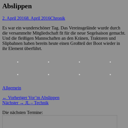
Abslippen
Posted
Autor
2. April 2016
8. April 2016
Chronik
on
Es war ein wunderschöner Tag. Das Vereinsgelände wurde durch
die versammelte Mitgliedschaft fit für die neue Segelsaison gemacht.
Und die fleißigen Mannschaften an den Kränen, Traktoren und
Slipbahnen haben bereits heute einen Großteil der Boot wieder in
ihr Element überführt.
Kategorien
Allgemein
Beitragsnavigation
Vorheriger
← Vorheriger
Vor’m Abslippen
Nächster
Beitrag:
Nächster →
JL – Technik
Beitrag:
Die nächsten Termine: