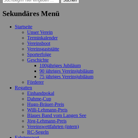
nach:
Sekundäres Menü
Zum
Startseite
Inhalt
Unser Verein
springen
Terminkalender
Vereinsboot
Vereinsgaststätte
Sporterfolge
Geschichte
100jähriges Jubiläum
90 jähriges Vereinsjubiläum
75 jähriges Vereinsjubiläum
Förderer
Regatten
Einhandpokal
Dahme-Cup
Hugo-Bräuer-Preis
Willi-Lehmann-Preis
Blaues Band vom Langen See
Jörg-Lehmann-Preis
Vereinswettfahrten (intern)
RC-Segeln
Fahrtensport