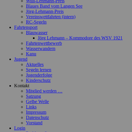
Willi-Lehmann-Preis
Blaues Band vom Langen See
Jörg-Lehmann-Preis
Vereinswettfahrten (intern)
RC-Segeln
Fahrtensport
Blauwasser
Jörg Lehmann – Kommodore des WSV 1921
Fahrtenwettbewerb
Wasserwandern
Kanu
Jugend
Aktuelles
Segeln lernen
Jugenderfolge
Kinderschutz
Kontakt
Mitglied werden …
Satzung
Gelbe Welle
Links
Impressum
Datenschutz
Vorstand
Login