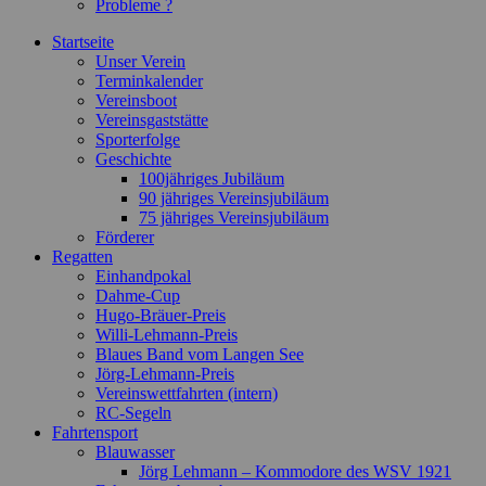
Probleme ?
Startseite
Unser Verein
Terminkalender
Vereinsboot
Vereinsgaststätte
Sporterfolge
Geschichte
100jähriges Jubiläum
90 jähriges Vereinsjubiläum
75 jähriges Vereinsjubiläum
Förderer
Regatten
Einhandpokal
Dahme-Cup
Hugo-Bräuer-Preis
Willi-Lehmann-Preis
Blaues Band vom Langen See
Jörg-Lehmann-Preis
Vereinswettfahrten (intern)
RC-Segeln
Fahrtensport
Blauwasser
Jörg Lehmann – Kommodore des WSV 1921