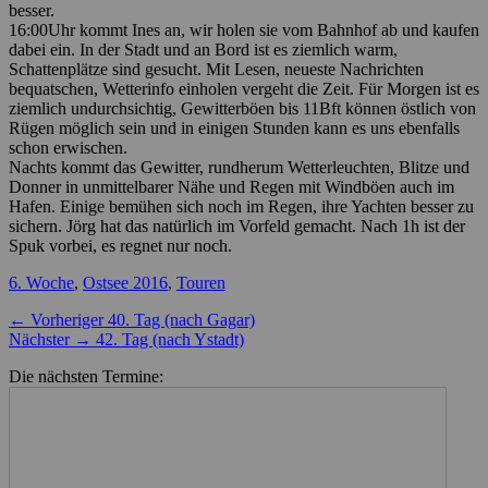
besser.
16:00Uhr kommt Ines an, wir holen sie vom Bahnhof ab und kaufen
dabei ein. In der Stadt und an Bord ist es ziemlich warm,
Schattenplätze sind gesucht. Mit Lesen, neueste Nachrichten
bequatschen, Wetterinfo einholen vergeht die Zeit. Für Morgen ist es
ziemlich undurchsichtig, Gewitterböen bis 11Bft können östlich von
Rügen möglich sein und in einigen Stunden kann es uns ebenfalls
schon erwischen.
Nachts kommt das Gewitter, rundherum Wetterleuchten, Blitze und
Donner in unmittelbarer Nähe und Regen mit Windböen auch im
Hafen. Einige bemühen sich noch im Regen, ihre Yachten besser zu
sichern. Jörg hat das natürlich im Vorfeld gemacht. Nach 1h ist der
Spuk vorbei, es regnet nur noch.
Kategorien
6. Woche
,
Ostsee 2016
,
Touren
Beitragsnavigation
Vorheriger
← Vorheriger
40. Tag (nach Gagar)
Nächster
Beitrag:
Nächster →
42. Tag (nach Ystadt)
Beitrag:
Die nächsten Termine: