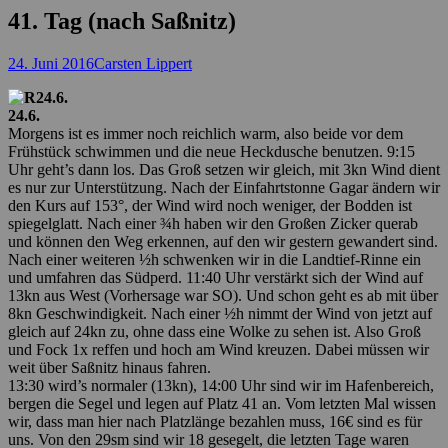
41. Tag (nach Saßnitz)
Posted
Autor
24. Juni 2016
Carsten Lippert
on
24.6.
Morgens ist es immer noch reichlich warm, also beide vor dem
Frühstück schwimmen und die neue Heckdusche benutzen. 9:15
Uhr geht’s dann los. Das Groß setzen wir gleich, mit 3kn Wind dient
es nur zur Unterstützung. Nach der Einfahrtstonne Gagar ändern wir
den Kurs auf 153°, der Wind wird noch weniger, der Bodden ist
spiegelglatt. Nach einer ¾h haben wir den Großen Zicker querab
und können den Weg erkennen, auf den wir gestern gewandert sind.
Nach einer weiteren ½h schwenken wir in die Landtief-Rinne ein
und umfahren das Südperd. 11:40 Uhr verstärkt sich der Wind auf
13kn aus West (Vorhersage war SO). Und schon geht es ab mit über
8kn Geschwindigkeit. Nach einer ½h nimmt der Wind von jetzt auf
gleich auf 24kn zu, ohne dass eine Wolke zu sehen ist. Also Groß
und Fock 1x reffen und hoch am Wind kreuzen. Dabei müssen wir
weit über Saßnitz hinaus fahren.
13:30 wird’s normaler (13kn), 14:00 Uhr sind wir im Hafenbereich,
bergen die Segel und legen auf Platz 41 an. Vom letzten Mal wissen
wir, dass man hier nach Platzlänge bezahlen muss, 16€ sind es für
uns. Von den 29sm sind wir 18 gesegelt, die letzten Tage waren