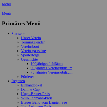
Menü
Wassersport-Verein 1921 e.V.
Menü
Regattasport und Wasserwandern -
Primäres Menü
Freizeit mit der ganzen Familie
Zum
Startseite
Inhalt
Unser Verein
springen
Terminkalender
Vereinsboot
Vereinsgaststätte
Sporterfolge
Geschichte
100jähriges Jubiläum
90 jähriges Vereinsjubiläum
75 jähriges Vereinsjubiläum
Förderer
Regatten
Einhandpokal
Dahme-Cup
Hugo-Bräuer-Preis
Willi-Lehmann-Preis
Blaues Band vom Langen See
Jörg-Lehmann-Preis