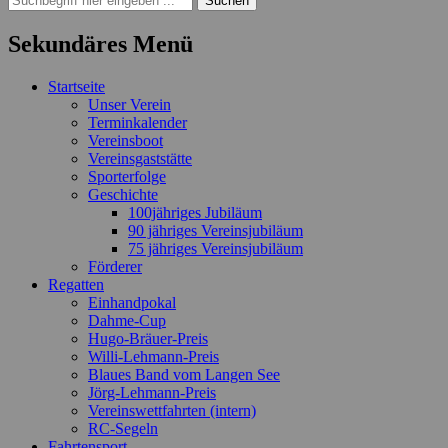
nach:
Sekundäres Menü
Zum
Startseite
Inhalt
Unser Verein
springen
Terminkalender
Vereinsboot
Vereinsgaststätte
Sporterfolge
Geschichte
100jähriges Jubiläum
90 jähriges Vereinsjubiläum
75 jähriges Vereinsjubiläum
Förderer
Regatten
Einhandpokal
Dahme-Cup
Hugo-Bräuer-Preis
Willi-Lehmann-Preis
Blaues Band vom Langen See
Jörg-Lehmann-Preis
Vereinswettfahrten (intern)
RC-Segeln
Fahrtensport