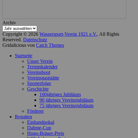
Archiv
Copyright © 2026
Wassersport-Verein 1921 e.V.
. All Rights
Reserved.
Datenschutz
Gridalicious von
Catch Themes
Nach
Startseite
oben
Unser Verein
scrollen
Terminkalender
Vereinsboot
Vereinsgaststätte
Sporterfolge
Geschichte
100jähriges Jubiläum
90 jähriges Vereinsjubiläum
75 jähriges Vereinsjubiläum
Förderer
Regatten
Einhandpokal
Dahme-Cup
Hugo-Bräuer-Preis