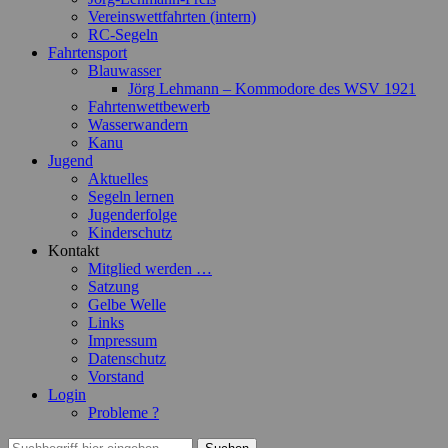
Vereinswettfahrten (intern)
RC-Segeln
Fahrtensport
Blauwasser
Jörg Lehmann – Kommodore des WSV 1921
Fahrtenwettbewerb
Wasserwandern
Kanu
Jugend
Aktuelles
Segeln lernen
Jugenderfolge
Kinderschutz
Kontakt
Mitglied werden …
Satzung
Gelbe Welle
Links
Impressum
Datenschutz
Vorstand
Login
Probleme ?
Suchen
Suchen