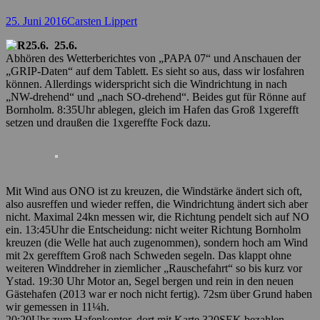
Posted
Autor
25. Juni 2016
Carsten Lippert
on
25.6.
Abhören des Wetterberichtes von „PAPA 07“ und Anschauen der
„GRIP-Daten“ auf dem Tablett. Es sieht so aus, dass wir losfahren
können. Allerdings widerspricht sich die Windrichtung in nach
„NW-drehend“ und „nach SO-drehend“. Beides gut für Rönne auf
Bornholm. 8:35Uhr ablegen, gleich im Hafen das Groß 1xgerefft
setzen und draußen die 1xgereffte Fock dazu.
Mit Wind aus ONO ist zu kreuzen, die Windstärke ändert sich oft,
also ausreffen und wieder reffen, die Windrichtung ändert sich aber
nicht. Maximal 24kn messen wir, die Richtung pendelt sich auf NO
ein. 13:45Uhr die Entscheidung: nicht weiter Richtung Bornholm
kreuzen (die Welle hat auch zugenommen), sondern hoch am Wind
mit 2x gerefftem Groß nach Schweden segeln. Das klappt ohne
weiteren Winddreher in ziemlicher „Rauschefahrt“ so bis kurz vor
Ystad. 19:30 Uhr Motor an, Segel bergen und rein in den neuen
Gästehafen (2013 war er noch nicht fertig). 72sm über Grund haben
wir gemessen in 11¼h.
20:20Uhr zum Hafenkontor, dort mit Karte 320SEK bezahlen.