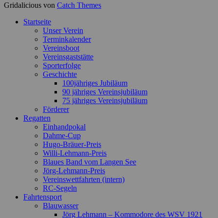
Gridalicious von
Catch Themes
Nach
Startseite
oben
Unser Verein
scrollen
Terminkalender
Vereinsboot
Vereinsgaststätte
Sporterfolge
Geschichte
100jähriges Jubiläum
90 jähriges Vereinsjubiläum
75 jähriges Vereinsjubiläum
Förderer
Regatten
Einhandpokal
Dahme-Cup
Hugo-Bräuer-Preis
Willi-Lehmann-Preis
Blaues Band vom Langen See
Jörg-Lehmann-Preis
Vereinswettfahrten (intern)
RC-Segeln
Fahrtensport
Blauwasser
Jörg Lehmann – Kommodore des WSV 1921