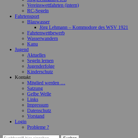
Vereinswettfahrten (intern)
RC-Segeln
Fahrtensport
Blauwasser
Jörg Lehmann – Kommodore des WSV 1921
Fahrtenwettbewerb
Wasserwandern
Kanu
Jugend
Aktuelles
Segeln lernen
Jugenderfolge
Kinderschutz
Kontakt
Mitglied werden …
Satzung
Gelbe Welle
Links
Impressum
Datenschutz
Vorstand
Login
Probleme ?
Suchen
Suchen