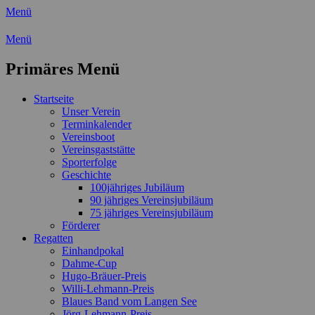
Menü
Wassersport-Verein 1921 e.V.
Menü
Regattasport und Wasserwandern -
Primäres Menü
Freizeit mit der ganzen Familie
Zum
Startseite
Inhalt
Unser Verein
springen
Terminkalender
Vereinsboot
Vereinsgaststätte
Sporterfolge
Geschichte
100jähriges Jubiläum
90 jähriges Vereinsjubiläum
75 jähriges Vereinsjubiläum
Förderer
Regatten
Einhandpokal
Dahme-Cup
Hugo-Bräuer-Preis
Willi-Lehmann-Preis
Blaues Band vom Langen See
Jörg-Lehmann-Preis