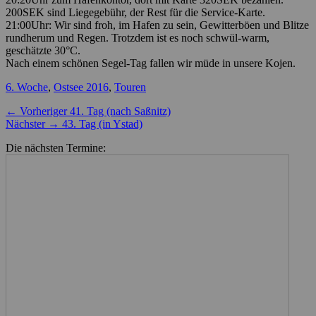
200SEK sind Liegegebühr, der Rest für die Service-Karte.
21:00Uhr: Wir sind froh, im Hafen zu sein, Gewitterböen und Blitze
rundherum und Regen. Trotzdem ist es noch schwül-warm,
geschätzte 30°C.
Nach einem schönen Segel-Tag fallen wir müde in unsere Kojen.
Kategorien
6. Woche
,
Ostsee 2016
,
Touren
Beitragsnavigation
Vorheriger
← Vorheriger
41. Tag (nach Saßnitz)
Nächster
Beitrag:
Nächster →
43. Tag (in Ystad)
Beitrag:
Die nächsten Termine: