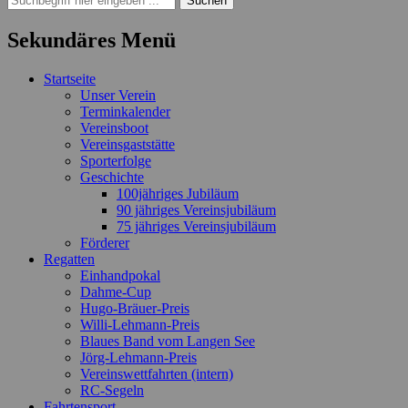
nach:
Sekundäres Menü
Zum
Startseite
Inhalt
Unser Verein
springen
Terminkalender
Vereinsboot
Vereinsgaststätte
Sporterfolge
Geschichte
100jähriges Jubiläum
90 jähriges Vereinsjubiläum
75 jähriges Vereinsjubiläum
Förderer
Regatten
Einhandpokal
Dahme-Cup
Hugo-Bräuer-Preis
Willi-Lehmann-Preis
Blaues Band vom Langen See
Jörg-Lehmann-Preis
Vereinswettfahrten (intern)
RC-Segeln
Fahrtensport