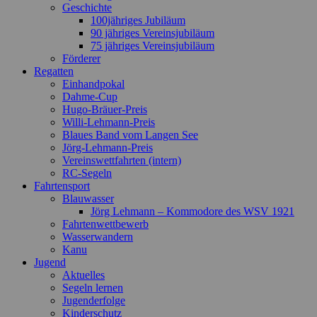
Geschichte
100jähriges Jubiläum
90 jähriges Vereinsjubiläum
75 jähriges Vereinsjubiläum
Förderer
Regatten
Einhandpokal
Dahme-Cup
Hugo-Bräuer-Preis
Willi-Lehmann-Preis
Blaues Band vom Langen See
Jörg-Lehmann-Preis
Vereinswettfahrten (intern)
RC-Segeln
Fahrtensport
Blauwasser
Jörg Lehmann – Kommodore des WSV 1921
Fahrtenwettbewerb
Wasserwandern
Kanu
Jugend
Aktuelles
Segeln lernen
Jugenderfolge
Kinderschutz