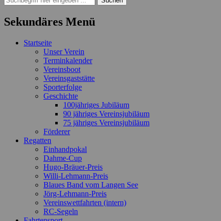
nach:
Sekundäres Menü
Zum
Startseite
Inhalt
Unser Verein
springen
Terminkalender
Vereinsboot
Vereinsgaststätte
Sporterfolge
Geschichte
100jähriges Jubiläum
90 jähriges Vereinsjubiläum
75 jähriges Vereinsjubiläum
Förderer
Regatten
Einhandpokal
Dahme-Cup
Hugo-Bräuer-Preis
Willi-Lehmann-Preis
Blaues Band vom Langen See
Jörg-Lehmann-Preis
Vereinswettfahrten (intern)
RC-Segeln
Fahrtensport