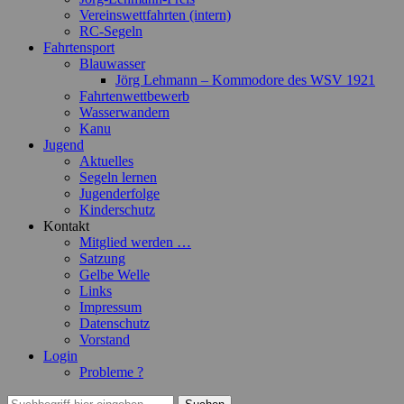
Vereinswettfahrten (intern)
RC-Segeln
Fahrtensport
Blauwasser
Jörg Lehmann – Kommodore des WSV 1921
Fahrtenwettbewerb
Wasserwandern
Kanu
Jugend
Aktuelles
Segeln lernen
Jugenderfolge
Kinderschutz
Kontakt
Mitglied werden …
Satzung
Gelbe Welle
Links
Impressum
Datenschutz
Vorstand
Login
Probleme ?
Suchen
Suchen