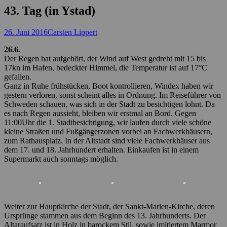
43. Tag (in Ystad)
Posted
Autor
26. Juni 2016
Carsten Lippert
on
26.6.
Der Regen hat aufgehört, der Wind auf West gedreht mit 15 bis
17kn im Hafen, bedeckter Himmel, die Temperatur ist auf 17°C
gefallen.
Ganz in Ruhe frühstücken, Boot kontrollieren, Windex haben wir
gestern verloren, sonst scheint alles in Ordnung. Im Reiseführer von
Schweden schauen, was sich in der Stadt zu besichtigen lohnt. Da
es nach Regen aussieht, bleiben wir erstmal an Bord. Gegen
11:00Uhr die 1. Stadtbesichtigung, wir laufen durch viele schöne
kleine Straßen und Fußgängerzonen vorbei an Fachwerkhäusern,
zum Rathausplatz. In der Altstadt sind viele Fachwerkhäuser aus
dem 17. und 18. Jahrhundert erhalten. Einkaufen ist in einem
Supermarkt auch sonntags möglich.
Weiter zur Hauptkirche der Stadt, der Sankt-Marien-Kirche, deren
Ursprünge stammen aus dem Beginn des 13. Jahrhunderts. Der
Altaraufsatz ist in Holz in barockem Stil, sowie imitiertem Marmor