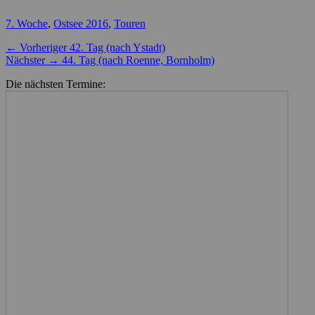
Kategorien
7. Woche
,
Ostsee 2016
,
Touren
Beitragsnavigation
Vorheriger
← Vorheriger
42. Tag (nach Ystadt)
Nächster
Beitrag:
Nächster →
44. Tag (nach Roenne, Bornholm)
Beitrag:
Die nächsten Termine: