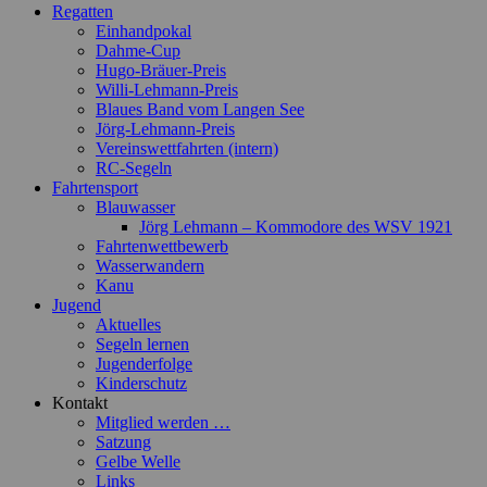
Regatten
Einhandpokal
Dahme-Cup
Hugo-Bräuer-Preis
Willi-Lehmann-Preis
Blaues Band vom Langen See
Jörg-Lehmann-Preis
Vereinswettfahrten (intern)
RC-Segeln
Fahrtensport
Blauwasser
Jörg Lehmann – Kommodore des WSV 1921
Fahrtenwettbewerb
Wasserwandern
Kanu
Jugend
Aktuelles
Segeln lernen
Jugenderfolge
Kinderschutz
Kontakt
Mitglied werden …
Satzung
Gelbe Welle
Links