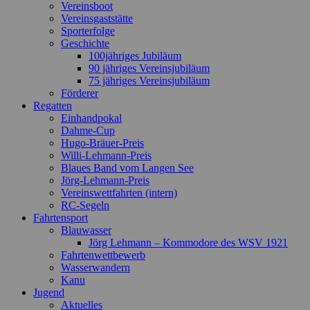
Vereinsboot
Vereinsgaststätte
Sporterfolge
Geschichte
100jähriges Jubiläum
90 jähriges Vereinsjubiläum
75 jähriges Vereinsjubiläum
Förderer
Regatten
Einhandpokal
Dahme-Cup
Hugo-Bräuer-Preis
Willi-Lehmann-Preis
Blaues Band vom Langen See
Jörg-Lehmann-Preis
Vereinswettfahrten (intern)
RC-Segeln
Fahrtensport
Blauwasser
Jörg Lehmann – Kommodore des WSV 1921
Fahrtenwettbewerb
Wasserwandern
Kanu
Jugend
Aktuelles