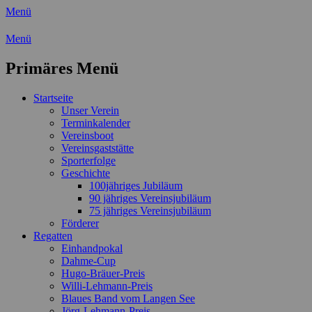
Menü
Wassersport-Verein 1921 e.V.
Menü
Regattasport und Wasserwandern -
Primäres Menü
Freizeit mit der ganzen Familie
Zum
Startseite
Inhalt
Unser Verein
springen
Terminkalender
Vereinsboot
Vereinsgaststätte
Sporterfolge
Geschichte
100jähriges Jubiläum
90 jähriges Vereinsjubiläum
75 jähriges Vereinsjubiläum
Förderer
Regatten
Einhandpokal
Dahme-Cup
Hugo-Bräuer-Preis
Willi-Lehmann-Preis
Blaues Band vom Langen See
Jörg-Lehmann-Preis