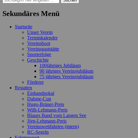
nach:
Sekundäres Menü
Zum
Startseite
Inhalt
Unser Verein
springen
Terminkalender
Vereinsboot
Vereinsgaststätte
Sporterfolge
Geschichte
100jähriges Jubiläum
90 jähriges Vereinsjubiläum
75 jähriges Vereinsjubiläum
Förderer
Regatten
Einhandpokal
Dahme-Cup
Hugo-Bräuer-Preis
Willi-Lehmann-Preis
Blaues Band vom Langen See
Jörg-Lehmann-Preis
Vereinswettfahrten (intern)
RC-Segeln
Fahrtensport