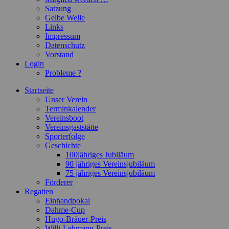
Satzung
Gelbe Welle
Links
Impressum
Datenschutz
Vorstand
Login
Probleme ?
Startseite
Unser Verein
Terminkalender
Vereinsboot
Vereinsgaststätte
Sporterfolge
Geschichte
100jähriges Jubiläum
90 jähriges Vereinsjubiläum
75 jähriges Vereinsjubiläum
Förderer
Regatten
Einhandpokal
Dahme-Cup
Hugo-Bräuer-Preis
Willi-Lehmann-Preis