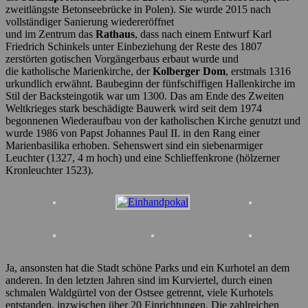
zweitlängste Betonseebrücke in Polen). Sie wurde 2015 nach
vollständiger Sanierung wiedereröffnet
und im Zentrum das
Rathaus
, dass nach einem Entwurf Karl
Friedrich Schinkels unter Einbeziehung der Reste des 1807
zerstörten gotischen Vorgängerbaus erbaut wurde und
die katholische Marienkirche, der
Kolberger Dom
, erstmals 1316
urkundlich erwähnt. Baubeginn der fünfschiffigen Hallenkirche im
Stil der Backsteingotik war um 1300. Das am Ende des Zweiten
Weltkrieges stark beschädigte Bauwerk wird seit dem 1974
begonnenen Wiederaufbau von der katholischen Kirche genutzt und
wurde 1986 von Papst Johannes Paul II. in den Rang einer
Marienbasilika erhoben. Sehenswert sind ein siebenarmiger
Leuchter (1327, 4 m hoch) und eine Schlieffenkrone (hölzerner
Kronleuchter 1523).
Ja, ansonsten hat die Stadt schöne Parks und ein Kurhotel an dem
anderen. In den letzten Jahren sind im Kurviertel, durch einen
schmalen Waldgürtel von der Ostsee getrennt, viele Kurhotels
entstanden, inzwischen über 20 Einrichtungen. Die zahlreichen