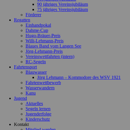
90 jähriges Vereinsjubiläum
75 jähriges Vereinsjubiläum
Förderer
Regatten
Einhandpokal
Dahme-Cup
Hugo-Bräuer-Preis
Willi-Lehmann-Preis
Blaues Band vom Langen See
Jörg-Lehmann-Preis
Vereinswettfahrten (intern)
RC-Segeln
Fahrtensport
Blauwasser
Jörg Lehmann – Kommodore des WSV 1921
Fahrtenwettbewerb
Wasserwandern
Kanu
Jugend
Aktuelles
Segeln lernen
Jugenderfolge
Kinderschutz
Kontakt
Mitglied werden …