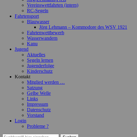
Vereinswettfahrten (intern)
RC-Segeln
Fahrtensport
Blauwasser
Jörg Lehmann – Kommodore des WSV 1921
Fahrtenwettbewerb
Wasserwandern
Kanu
Jugend
Aktuelles
Segeln lernen
Jugenderfolge
Kinderschutz
Kontakt
Mitglied werden …
Satzung
Gelbe Welle
Links
Impressum
Datenschutz
Vorstand
Login
Probleme ?
Suchen
Suchen