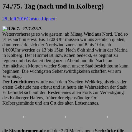
74./75. Tag (nach und in Kolberg)
Posted
Autor
28. Juli 2016
Carsten Lippert
on
27.7./28.7.
Wettervorhersage so wie gestern, ab Mittag Wind aus Nord. Und so
ist es auch in etwa. Bis 12:00Uhr müssen wir uns ziemlich quälen,
dann verstärkt sich der Nordwind zuerst auf 8 bis 10kn, ab
14:00Uhr werden es 13 bis 15kn. Nach 6½h sind wir in der Marina
in Kolberg. Der Himmel ist inzwischen bedeckt, es beginnt zu
regnen und das dauert den ganzen Abend und die Nacht an.
Am nächsten Morgen wieder Sonne, unsere Stadtbesichtigung kann
beginnen. Die wichtigsten Sehenswürdigkeiten schaffen wir am
Vormittag:
Der
Leuchtturm
wurde nach dem Zweiten Weltkrieg als eines der
ersten Gebäude neu erbaut und ist heute ein Wahrzeichen der Stadt.
Er befindet sich auf den Resten eines alten Forts zur Verteidigung
des Kolberger Hafens, früher der eigenständige Ort
Kolbergermünde und am Ort des alten Lotsenamtes.
die
Strandpromenade
mit der 220 Meter langen
Seebrücke (
die