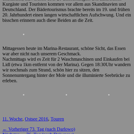
Kurgäste und Touristen kommen vor allem aus Skandinavien und
Deutschland. Der Bädertourismus brachte bereits im 19. und frühen
20. Jahrhundert einen langen wirtschaftlichen Aufschwung. Und ein
bisschen erinnern auch diese Beiden an die Zeit.
Mittagessen heute im Marina-Restaurant, schöne Sicht, das Essen
war aber nicht nach unserem Geschmack.
Nachmittags wird es Zeit für 2 Waschmaschinen und Einkaufen bei
Lidl (etwa 1km entfernt von der Marina). Gegen 18:30Uhr wandern
wir nochmals zum Strand, schön hier zu sitzen, den
Sonnenuntergang hinter der Mole und die illuminierte Seebrücke zu
erleben.
Kategorien
11. Woche
,
Ostsee 2016
,
Touren
Beitragsnavigation
Vorheriger
← Vorheriger
73. Tag (nach Darlowo)