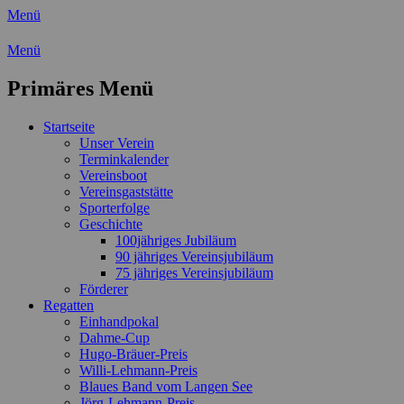
Menü
Wassersport-Verein 1921 e.V.
Menü
Regattasport und Wasserwandern -
Primäres Menü
Freizeit mit der ganzen Familie
Zum
Startseite
Inhalt
Unser Verein
springen
Terminkalender
Vereinsboot
Vereinsgaststätte
Sporterfolge
Geschichte
100jähriges Jubiläum
90 jähriges Vereinsjubiläum
75 jähriges Vereinsjubiläum
Förderer
Regatten
Einhandpokal
Dahme-Cup
Hugo-Bräuer-Preis
Willi-Lehmann-Preis
Blaues Band vom Langen See
Jörg-Lehmann-Preis