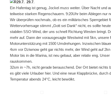
29.7
.
Ein Hafentag ist genug, Jockel
muss
weiter. Über Nacht und a
teilweise starken Regenschauern. 9:20Uhr beim Ablegen nur no
Wir überprüfen nochmals, ob es ein militärisches Sperrgebiet f
Wettervorhersage stimmt „Gott sei Dank“ nicht, es sollte heut
stabilen SSO-Wind, der uns schnell Richtung Westen bringt. 
mehr auf. Dann der vorausgesagte Westwind mit 5kn, unsere R
Motorunterstützung mit 1500 Umdrehungen. Inzwischen blau
4sm vor Dziwnow geht gar nichts mehr, der Wind geht auf 2kn z
Motor bis in die Marina, ist neu gebaut, aber relativ eng. Uns
rauskommen.
32sm in ~7h, nicht gerade berauschend. Der Ort bietet nichts
es gibt viele Urlauber hier. Und eine neue Klappbrücke, durch d
Temperatur abends 24°C, leicht bewölkt.