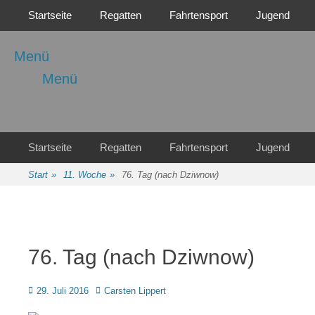
Primäres Menü
Zum
Startseite
Regatten
Fahrtensport
Jugend
Inhalt
springen
Menü
Menü
Regattasport und Wasserwandern - Freizeit mit der ganzen Familie
Wassersport-Verein
1921 e.V.
Sekundäres Menü
Zum
Startseite
Regatten
Fahrtensport
Jugend
Inhalt
springen
Start
»
11. Woche
»
76. Tag (nach Dziwnow)
76. Tag (nach Dziwnow)
Posted
Autor
29. Juli 2016
Carsten Lippert
on