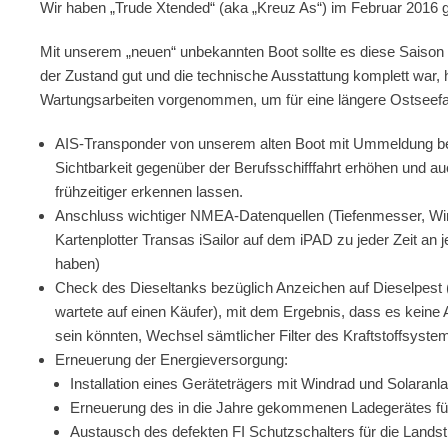
Wir haben „Trude Xtended“ (aka „Kreuz As“) im Februar 2016 g
Mit unserem „neuen“ unbekannten Boot sollte es diese Saison
der Zustand gut und die technische Ausstattung komplett war,
Wartungsarbeiten vorgenommen, um für eine längere Ostseefahr
AIS-Transponder von unserem alten Boot mit Ummeldung bei
Sichtbarkeit gegenüber der Berufsschifffahrt erhöhen und auc
frühzeitiger erkennen lassen.
Anschluss wichtiger NMEA-Datenquellen (Tiefenmesser, Win
Kartenplotter Transas iSailor auf dem iPAD zu jeder Zeit an
haben)
Check des Dieseltanks bezüglich Anzeichen auf Dieselpest (
wartete auf einen Käufer), mit dem Ergebnis, dass es keine Au
sein könnten, Wechsel sämtlicher Filter des Kraftstoffsystem
Erneuerung der Energieversorgung:
Installation eines Geräteträgers mit Windrad und Solaranl
Erneuerung des in die Jahre gekommenen Ladegerätes f
Austausch des defekten FI Schutzschalters für die Land