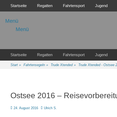
Primäres Menü
Zum
Startseite
Regatten
Fahrtensport
Jugend
Inhalt
springen
Menü
Menü
Regattasport und Wasserwandern - Freizeit mit der ganzen Familie
Wassersport-Verein
1921 e.V.
Sekundäres Menü
Zum
Startseite
Regatten
Fahrtensport
Jugend
Inhalt
springen
Start
»
Fahrtensegeln
»
Trude Xtended
»
Trude Xtended - Ostsee 
Ostsee 2016 – Reisevorbereit
Posted
Autor
24. August 2016
Ulrich S.
on