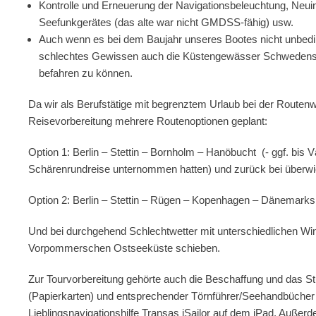
Kontrolle und Erneuerung der Navigationsbeleuchtung, Neui
Seefunkgerätes (das alte war nicht GMDSS-fähig) usw.
Auch wenn es bei dem Baujahr unseres Bootes nicht unbeding
schlechtes Gewissen auch die Küstengewässer Schwedens –
befahren zu können.
Da wir als Berufstätige mit begrenztem Urlaub bei der Routenw
Reisevorbereitung mehrere Routenoptionen geplant:
Option 1: Berlin – Stettin – Bornholm – Hanöbucht (- ggf. bis 
Schärenrundreise unternommen hatten) und zurück bei überw
Option 2: Berlin – Stettin – Rügen – Kopenhagen – Dänemarks
Und bei durchgehend Schlechtwetter mit unterschiedlichen Win
Vorpommerschen Ostseeküste schieben.
Zur Tourvorbereitung gehörte auch die Beschaffung und das S
(Papierkarten) und entsprechender Törnführer/Seehandbücher
Lieblingsnavigationshilfe Transas iSailor auf dem iPad. Außerd