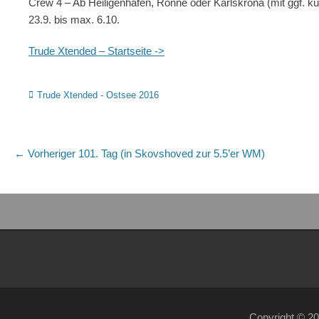
Crew 4 – Ab Heiligenhafen, Rönne oder Karlskrona (mit ggf. kurz
23.9. bis max. 6.10.
Trude Xtended – Startseite ->
Kategorien
Trude Xtended - Ostsee 2016
Beitragsnavigation
Vorheriger
← Vorheriger
101. Tag (in Skovshoved zur 5.5’er WM)
Beitrag:
Copyright © 2