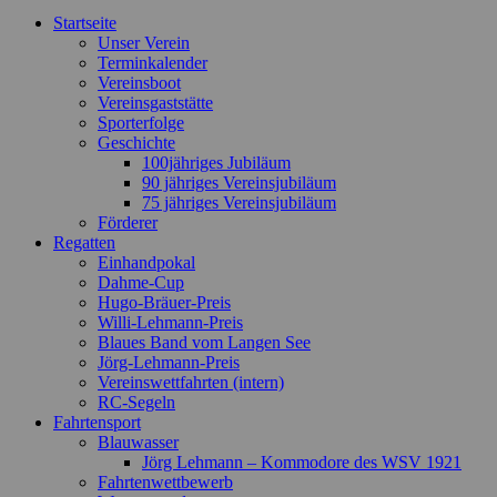
Nach
Startseite
oben
Unser Verein
scrollen
Terminkalender
Vereinsboot
Vereinsgaststätte
Sporterfolge
Geschichte
100jähriges Jubiläum
90 jähriges Vereinsjubiläum
75 jähriges Vereinsjubiläum
Förderer
Regatten
Einhandpokal
Dahme-Cup
Hugo-Bräuer-Preis
Willi-Lehmann-Preis
Blaues Band vom Langen See
Jörg-Lehmann-Preis
Vereinswettfahrten (intern)
RC-Segeln
Fahrtensport
Blauwasser
Jörg Lehmann – Kommodore des WSV 1921
Fahrtenwettbewerb