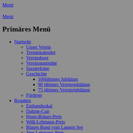
Menü
Wassersport-Verein 1921 e.V.
Menü
Regattasport und Wasserwandern -
Primäres Menü
Freizeit mit der ganzen Familie
Zum
Startseite
Inhalt
Unser Verein
springen
Terminkalender
Vereinsboot
Vereinsgaststätte
Sporterfolge
Geschichte
100jähriges Jubiläum
90 jähriges Vereinsjubiläum
75 jähriges Vereinsjubiläum
Förderer
Regatten
Einhandpokal
Dahme-Cup
Hugo-Bräuer-Preis
Willi-Lehmann-Preis
Blaues Band vom Langen See
Jörg-Lehmann-Preis