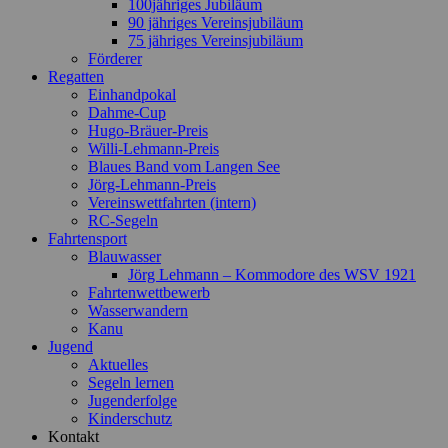
100jähriges Jubiläum
90 jähriges Vereinsjubiläum
75 jähriges Vereinsjubiläum
Förderer
Regatten
Einhandpokal
Dahme-Cup
Hugo-Bräuer-Preis
Willi-Lehmann-Preis
Blaues Band vom Langen See
Jörg-Lehmann-Preis
Vereinswettfahrten (intern)
RC-Segeln
Fahrtensport
Blauwasser
Jörg Lehmann – Kommodore des WSV 1921
Fahrtenwettbewerb
Wasserwandern
Kanu
Jugend
Aktuelles
Segeln lernen
Jugenderfolge
Kinderschutz
Kontakt