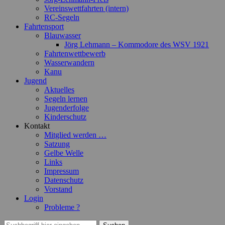
Vereinswettfahrten (intern)
RC-Segeln
Fahrtensport
Blauwasser
Jörg Lehmann – Kommodore des WSV 1921
Fahrtenwettbewerb
Wasserwandern
Kanu
Jugend
Aktuelles
Segeln lernen
Jugenderfolge
Kinderschutz
Kontakt
Mitglied werden …
Satzung
Gelbe Welle
Links
Impressum
Datenschutz
Vorstand
Login
Probleme ?
Suchen
Suchen