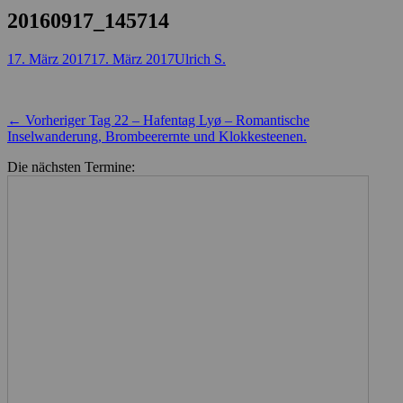
20160917_145714
Posted
Autor
17. März 2017
17. März 2017
Ulrich S.
on
Beitragsnavigation
Vorheriger
← Vorheriger
Tag 22 – Hafentag Lyø – Romantische
Beitrag:
Inselwanderung, Brombeerernte und Klokkesteenen.
Die nächsten Termine: