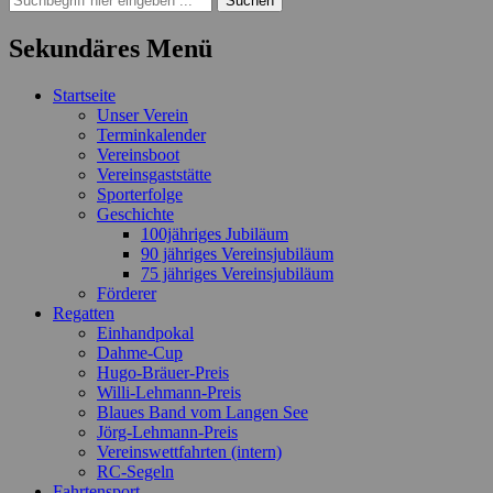
nach:
Sekundäres Menü
Zum
Startseite
Inhalt
Unser Verein
springen
Terminkalender
Vereinsboot
Vereinsgaststätte
Sporterfolge
Geschichte
100jähriges Jubiläum
90 jähriges Vereinsjubiläum
75 jähriges Vereinsjubiläum
Förderer
Regatten
Einhandpokal
Dahme-Cup
Hugo-Bräuer-Preis
Willi-Lehmann-Preis
Blaues Band vom Langen See
Jörg-Lehmann-Preis
Vereinswettfahrten (intern)
RC-Segeln
Fahrtensport