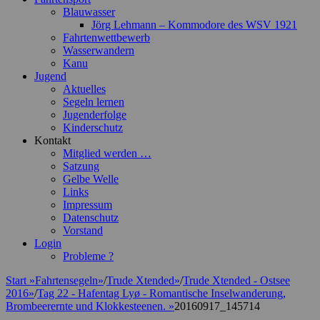
Blauwasser
Jörg Lehmann – Kommodore des WSV 1921
Fahrtenwettbewerb
Wasserwandern
Kanu
Jugend
Aktuelles
Segeln lernen
Jugenderfolge
Kinderschutz
Kontakt
Mitglied werden …
Satzung
Gelbe Welle
Links
Impressum
Datenschutz
Vorstand
Login
Probleme ?
Start
»
Fahrtensegeln
»
/
Trude Xtended
»
/
Trude Xtended - Ostsee
2016
»
/
Tag 22 - Hafentag Lyø - Romantische Inselwanderung,
Brombeerernte und Klokkesteenen.
»
20160917_145714