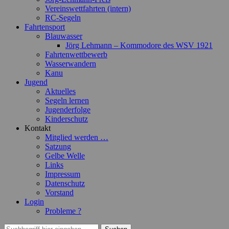
Vereinswettfahrten (intern)
RC-Segeln
Fahrtensport
Blauwasser
Jörg Lehmann – Kommodore des WSV 1921
Fahrtenwettbewerb
Wasserwandern
Kanu
Jugend
Aktuelles
Segeln lernen
Jugenderfolge
Kinderschutz
Kontakt
Mitglied werden …
Satzung
Gelbe Welle
Links
Impressum
Datenschutz
Vorstand
Login
Probleme ?
Suchen
Suchen