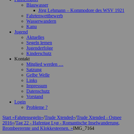
Blauwasser
Jörg Lehmann – Kommodore des WSV 1921
Fahrtenwettbewerb
Wasserwandern
Kanu
Jugend
Aktuelles
Segeln lernen
Jugenderfolge
Kinderschutz
Kontakt
Mitglied werden …
Satzung
Gelbe Welle
Links
Impressum
Datenschutz
Vorstand
Login
Probleme ?
Start
»
Fahrtensegeln
»
/
Trude Xtended
»
/
Trude Xtended - Ostsee
2016
»
/
Tag 22 - Hafentag Lyø - Romantische Inselwanderung,
Brombeerernte und Klokkesteenen.
»
IMG_7164