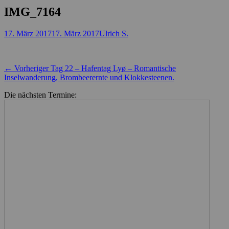
IMG_7164
Posted
Autor
17. März 2017
17. März 2017
Ulrich S.
on
Beitragsnavigation
Vorheriger
← Vorheriger
Tag 22 – Hafentag Lyø – Romantische
Beitrag:
Inselwanderung, Brombeerernte und Klokkesteenen.
Die nächsten Termine: