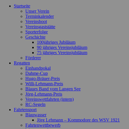
Nach
Startseite
oben
Unser Verein
scrollen
Terminkalender
Vereinsboot
Vereinsgaststätte
Sporterfolge
Geschichte
100jähriges Jubiläum
90 jähriges Vereinsjubiläum
75 jähriges Vereinsjubiläum
Förderer
Regatten
Einhandpokal
Dahme-Cup
Hugo-Bräuer-Preis
Willi-Lehmann-Preis
Blaues Band vom Langen See
Jörg-Lehmann-Preis
Vereinswettfahrten (intern)
RC-Segeln
Fahrtensport
Blauwasser
Jörg Lehmann – Kommodore des WSV 1921
Fahrtenwettbewerb