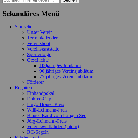
nach:
Sekundäres Menü
Zum
Startseite
Inhalt
Unser Verein
springen
Terminkalender
Vereinsboot
Vereinsgaststätte
Sporterfolge
Geschichte
100jähriges Jubiläum
90 jähriges Vereinsjubiläum
75 jähriges Vereinsjubiläum
Förderer
Regatten
Einhandpokal
Dahme-Cup
Hugo-Bräuer-Preis
Willi-Lehmann-Preis
Blaues Band vom Langen See
Jörg-Lehmann-Preis
Vereinswettfahrten (intern)
RC-Segeln
Fahrtensport