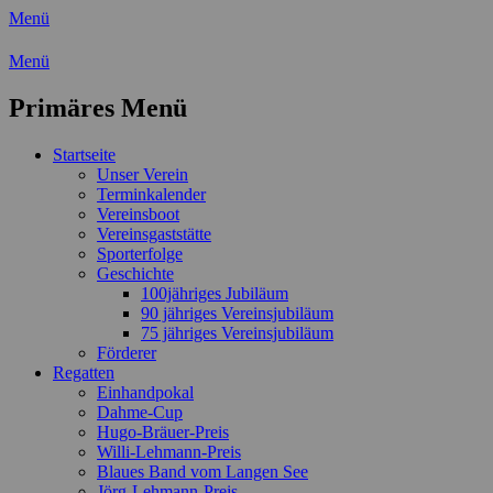
Menü
Wassersport-Verein 1921 e.V.
Menü
Regattasport und Wasserwandern -
Primäres Menü
Freizeit mit der ganzen Familie
Zum
Startseite
Inhalt
Unser Verein
springen
Terminkalender
Vereinsboot
Vereinsgaststätte
Sporterfolge
Geschichte
100jähriges Jubiläum
90 jähriges Vereinsjubiläum
75 jähriges Vereinsjubiläum
Förderer
Regatten
Einhandpokal
Dahme-Cup
Hugo-Bräuer-Preis
Willi-Lehmann-Preis
Blaues Band vom Langen See
Jörg-Lehmann-Preis