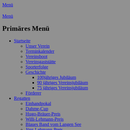
Menü
Wassersport-Verein 1921 e.V.
Menü
Regattasport und Wasserwandern -
Primäres Menü
Freizeit mit der ganzen Familie
Zum
Startseite
Inhalt
Unser Verein
springen
Terminkalender
Vereinsboot
Vereinsgaststätte
Sporterfolge
Geschichte
100jähriges Jubiläum
90 jähriges Vereinsjubiläum
75 jähriges Vereinsjubiläum
Förderer
Regatten
Einhandpokal
Dahme-Cup
Hugo-Bräuer-Preis
Willi-Lehmann-Preis
Blaues Band vom Langen See
Jörg-Lehmann-Preis