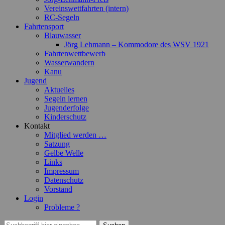
Vereinswettfahrten (intern)
RC-Segeln
Fahrtensport
Blauwasser
Jörg Lehmann – Kommodore des WSV 1921
Fahrtenwettbewerb
Wasserwandern
Kanu
Jugend
Aktuelles
Segeln lernen
Jugenderfolge
Kinderschutz
Kontakt
Mitglied werden …
Satzung
Gelbe Welle
Links
Impressum
Datenschutz
Vorstand
Login
Probleme ?
Suchen
Suchen