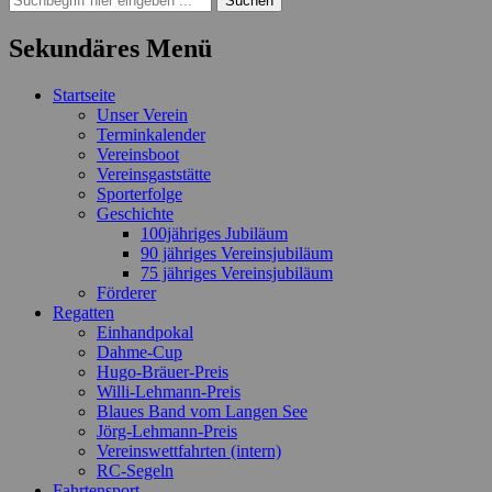
nach:
Sekundäres Menü
Zum
Startseite
Inhalt
Unser Verein
springen
Terminkalender
Vereinsboot
Vereinsgaststätte
Sporterfolge
Geschichte
100jähriges Jubiläum
90 jähriges Vereinsjubiläum
75 jähriges Vereinsjubiläum
Förderer
Regatten
Einhandpokal
Dahme-Cup
Hugo-Bräuer-Preis
Willi-Lehmann-Preis
Blaues Band vom Langen See
Jörg-Lehmann-Preis
Vereinswettfahrten (intern)
RC-Segeln
Fahrtensport