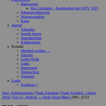
Blauwasser
Jörg Lehmann – Kommodore des WSV 1921
Fahrtenwettbewerb
Wasserwandern
Kanu
Jugend
Aktuelles
Segeln lernen
Jugenderfolge
Kinderschutz
Kontakt
Mitglied werden …
Satzung
Gelbe Welle
Links
Impressum
Datenschutz
Vorstand
Login
Probleme ?
Start
»
Fahrtensegeln
»
/
Trude Xtended
»
/
Trude Xtended - Ostsee
2016
»
/
Tag 13 - Rødvig → Stege (Insel Møn)
»
IMG_6233