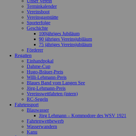
Unser Verein
scrollen
Terminkalender
Vereinsboot
Vereinsgaststätte
Sporterfolge
Geschichte
100jähriges Jubiläum
90 jähriges Vereinsjubiläum
75 jähriges Vereinsjubiläum
Förderer
Regatten
Einhandpokal
Dahme-Cup
Hugo-Bräuer-Preis
Willi-Lehmann-Preis
Blaues Band vom Langen See
Jörg-Lehmann-Preis
Vereinswettfahrten (intern)
RC-Segeln
Fahrtensport
Blauwasser
Jörg Lehmann – Kommodore des WSV 1921
Fahrtenwettbewerb
Wasserwandern
Kanu