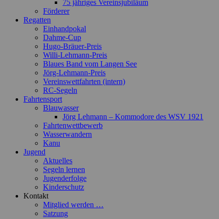
75 jähriges Vereinsjubiläum
Förderer
Regatten
Einhandpokal
Dahme-Cup
Hugo-Bräuer-Preis
Willi-Lehmann-Preis
Blaues Band vom Langen See
Jörg-Lehmann-Preis
Vereinswettfahrten (intern)
RC-Segeln
Fahrtensport
Blauwasser
Jörg Lehmann – Kommodore des WSV 1921
Fahrtenwettbewerb
Wasserwandern
Kanu
Jugend
Aktuelles
Segeln lernen
Jugenderfolge
Kinderschutz
Kontakt
Mitglied werden …
Satzung