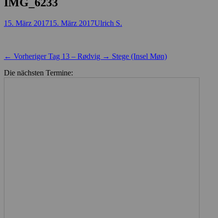
IMG_6233
Posted
Autor
15. März 2017
15. März 2017
Ulrich S.
on
Beitragsnavigation
Vorheriger
← Vorheriger
Tag 13 – Rødvig → Stege (Insel Møn)
Beitrag:
Die nächsten Termine: