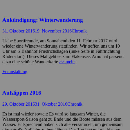
Ankündigung: Winterwanderung
Posted
Autor
31. Oktober 2016
19. November 2016
Chronik
on
Liebe Sportfreunde, am Sonnabend den 11. Februar 2017 wird
wieder eine Winterwanderung stattfinden. Wir treffen uns um 10
Uhr am S-Bahnhof Friedrichshagen (linke Seite in Fahrtrichtung
Rüdersdorf). Dieses Mal geht es zum Flakensee. Arno hat passend
dazu eine schöne Wanderkarte
>> mehr
Kategorien
Veranstaltung
Aufslippen 2016
Posted
Autor
29. Oktober 2016
31. Oktober 2016
Chronik
on
Es ist mal wieder soweit: Es wird so langsam Winter, die
Wassersport-Saison geht zu Ende und die Boote müssen aus dem
Wasser. Entsprechend haben sich alle versammelt, um gemeinsam
diese große Aufgabe zu bewältigen. Der Tag begann mit blauem