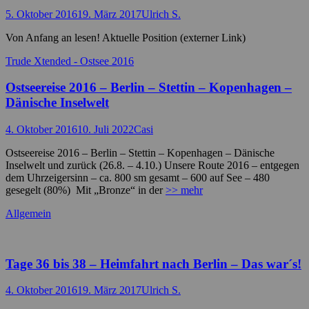
Posted
Autor
5. Oktober 2016
19. März 2017
Ulrich S.
on
Von Anfang an lesen! Aktuelle Position (externer Link)
Kategorien
Trude Xtended - Ostsee 2016
Ostseereise 2016 – Berlin – Stettin – Kopenhagen –
Dänische Inselwelt
Posted
Autor
4. Oktober 2016
10. Juli 2022
Casi
on
Ostseereise 2016 – Berlin – Stettin – Kopenhagen – Dänische
Inselwelt und zurück (26.8. – 4.10.) Unsere Route 2016 – entgegen
dem Uhrzeigersinn – ca. 800 sm gesamt – 600 auf See – 480
gesegelt (80%) Mit „Bronze“ in der
>> mehr
Kategorien
Allgemein
Tage 36 bis 38 – Heimfahrt nach Berlin – Das war´s!
Posted
Autor
4. Oktober 2016
19. März 2017
Ulrich S.
on