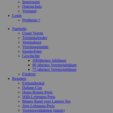
Impressum
Datenschutz
Vorstand
Login
Probleme ?
Startseite
Unser Verein
Terminkalender
Vereinsboot
Vereinsgaststätte
Sporterfolge
Geschichte
100jähriges Jubiläum
90 jähriges Vereinsjubiläum
75 jähriges Vereinsjubiläum
Förderer
Regatten
Einhandpokal
Dahme-Cup
Hugo-Bräuer-Preis
Willi-Lehmann-Preis
Blaues Band vom Langen See
Jörg-Lehmann-Preis
Vereinswettfahrten (intern)