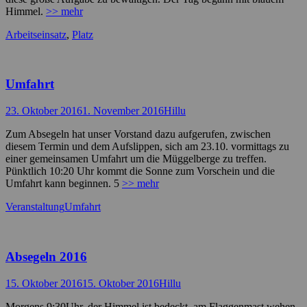
Himmel.
>> mehr
Kategorien
Arbeitseinsatz
,
Platz
Umfahrt
Posted
Autor
23. Oktober 2016
1. November 2016
Hillu
on
Zum Absegeln hat unser Vorstand dazu aufgerufen, zwischen
diesem Termin und dem Aufslippen, sich am 23.10. vormittags zu
einer gemeinsamen Umfahrt um die Müggelberge zu treffen.
Pünktlich 10:20 Uhr kommt die Sonne zum Vorschein und die
Umfahrt kann beginnen. 5
>> mehr
Kategorien
Schlagworte
Veranstaltung
Umfahrt
Absegeln 2016
Posted
Autor
15. Oktober 2016
15. Oktober 2016
Hillu
on
Morgens 9:30Uhr, der Himmel ist bedeckt, am Flaggenmast wehen