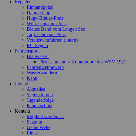
Regatten
Einhandpokal
Dahme-Cup
Hugo-Bräuer-Preis
Willi-Lehmann-Preis
Blaues Band vom Langen See
Jörg-Lehmann-Preis
Vereinswettfahrten (intern)
RC-Segeln
Fahrtensport
Blauwasser
Jörg Lehmann – Kommodore des WSV 1921
Fahrtenwettbewerb
Wasserwandern
Kanu
Jugend
Aktuelles
Segeln lernen
Jugenderfolge
Kinderschutz
Kontakt
Mitglied werden …
Satzung
Gelbe Welle
Links