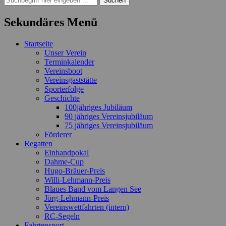
nach:
Sekundäres Menü
Zum
Startseite
Inhalt
Unser Verein
springen
Terminkalender
Vereinsboot
Vereinsgaststätte
Sporterfolge
Geschichte
100jähriges Jubiläum
90 jähriges Vereinsjubiläum
75 jähriges Vereinsjubiläum
Förderer
Regatten
Einhandpokal
Dahme-Cup
Hugo-Bräuer-Preis
Willi-Lehmann-Preis
Blaues Band vom Langen See
Jörg-Lehmann-Preis
Vereinswettfahrten (intern)
RC-Segeln
Fahrtensport