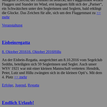
Flaggen und Stander im Wind, erst langsam füllt sich der „Pariser“,
ein Schwätzchen unter den Seglerinnen und Seglern, bald erklingt
die Glocke. Das Zeichen für alle, sich um den Flaggenmast zu
>>
mehr
Kategorien
Veranstaltung
Eisbeinregatta
Posted
Autor
8. Oktober 2016
16. Oktober 2016
Hillu
on
An der Eisbein-Regatta, ausgerichtet am 8.10.2016 vom Segelclub
Seddin, beteiligten sich 59 Seglerinnen und Segler. Auch unser
WSV 1921 war mit einer kleinen Mannschaft vertreten: Hendrik,
Peter, Lutz und Hillu zwängten sich in die kleinen Opti‘s. Mit dem
4. Platz
>> mehr
Kategorien
Erfolge
,
Jugend
,
Regatta
Endlich Urlaub!