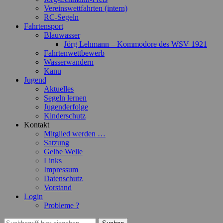
Vereinswettfahrten (intern)
RC-Segeln
Fahrtensport
Blauwasser
Jörg Lehmann – Kommodore des WSV 1921
Fahrtenwettbewerb
Wasserwandern
Kanu
Jugend
Aktuelles
Segeln lernen
Jugenderfolge
Kinderschutz
Kontakt
Mitglied werden …
Satzung
Gelbe Welle
Links
Impressum
Datenschutz
Vorstand
Login
Probleme ?
Suchen
Suchen