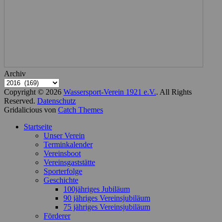
Archiv
Copyright © 2026
Wassersport-Verein 1921 e.V.
. All Rights
Reserved.
Datenschutz
Gridalicious von
Catch Themes
Nach
Startseite
oben
Unser Verein
scrollen
Terminkalender
Vereinsboot
Vereinsgaststätte
Sporterfolge
Geschichte
100jähriges Jubiläum
90 jähriges Vereinsjubiläum
75 jähriges Vereinsjubiläum
Förderer