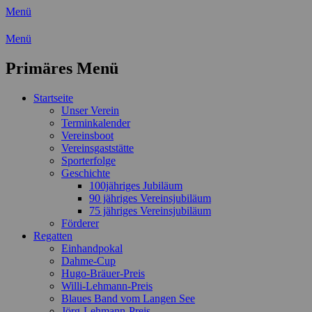
Menü
Wassersport-Verein 1921 e.V.
Menü
Regattasport und Wasserwandern -
Primäres Menü
Freizeit mit der ganzen Familie
Zum
Startseite
Inhalt
Unser Verein
springen
Terminkalender
Vereinsboot
Vereinsgaststätte
Sporterfolge
Geschichte
100jähriges Jubiläum
90 jähriges Vereinsjubiläum
75 jähriges Vereinsjubiläum
Förderer
Regatten
Einhandpokal
Dahme-Cup
Hugo-Bräuer-Preis
Willi-Lehmann-Preis
Blaues Band vom Langen See
Jörg-Lehmann-Preis