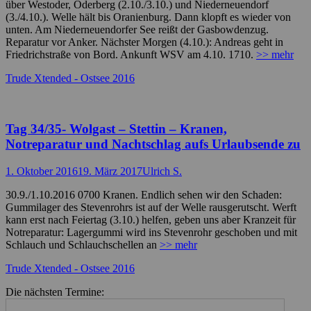
über Westoder, Oderberg (2.10./3.10.) und Niederneuendorf
(3./4.10.). Welle hält bis Oranienburg. Dann klopft es wieder von
unten. Am Niederneuendorfer See reißt der Gasbowdenzug.
Reparatur vor Anker. Nächster Morgen (4.10.): Andreas geht in
Friedrichstraße von Bord. Ankunft WSV am 4.10. 1710.
>> mehr
Kategorien
Trude Xtended - Ostsee 2016
Tag 34/35- Wolgast – Stettin – Kranen,
Notreparatur und Nachtschlag aufs Urlaubsende zu
Posted
Autor
1. Oktober 2016
19. März 2017
Ulrich S.
on
30.9./1.10.2016 0700 Kranen. Endlich sehen wir den Schaden:
Gummilager des Stevenrohrs ist auf der Welle rausgerutscht. Werft
kann erst nach Feiertag (3.10.) helfen, geben uns aber Kranzeit für
Notreparatur: Lagergummi wird ins Stevenrohr geschoben und mit
Schlauch und Schlauchschellen an
>> mehr
Kategorien
Trude Xtended - Ostsee 2016
Die nächsten Termine: