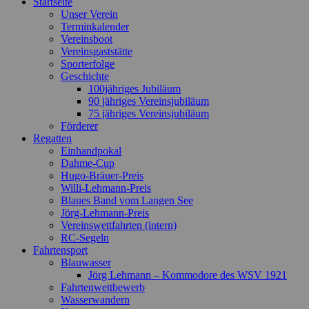
Startseite
oben
Unser Verein
scrollen
Terminkalender
Vereinsboot
Vereinsgaststätte
Sporterfolge
Geschichte
100jähriges Jubiläum
90 jähriges Vereinsjubiläum
75 jähriges Vereinsjubiläum
Förderer
Regatten
Einhandpokal
Dahme-Cup
Hugo-Bräuer-Preis
Willi-Lehmann-Preis
Blaues Band vom Langen See
Jörg-Lehmann-Preis
Vereinswettfahrten (intern)
RC-Segeln
Fahrtensport
Blauwasser
Jörg Lehmann – Kommodore des WSV 1921
Fahrtenwettbewerb
Wasserwandern