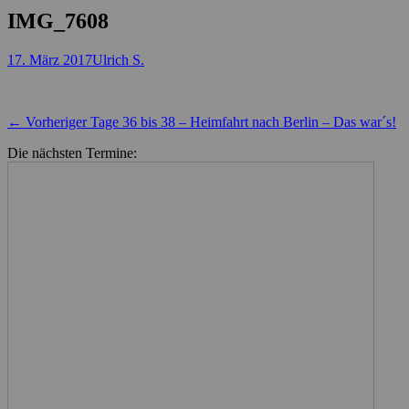
IMG_7608
Posted
Autor
17. März 2017
Ulrich S.
on
Beitragsnavigation
Vorheriger
← Vorheriger
Tage 36 bis 38 – Heimfahrt nach Berlin – Das war´s!
Beitrag:
Die nächsten Termine: