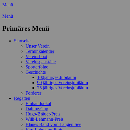
Menü
Wassersport-Verein 1921 e.V.
Menü
Regattasport und Wasserwandern -
Primäres Menü
Freizeit mit der ganzen Familie
Zum
Startseite
Inhalt
Unser Verein
springen
Terminkalender
Vereinsboot
Vereinsgaststätte
Sporterfolge
Geschichte
100jähriges Jubiläum
90 jähriges Vereinsjubiläum
75 jähriges Vereinsjubiläum
Förderer
Regatten
Einhandpokal
Dahme-Cup
Hugo-Bräuer-Preis
Willi-Lehmann-Preis
Blaues Band vom Langen See
Jörg-Lehmann-Preis