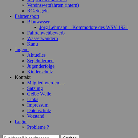
Vereinswettfahrten (intern)
RC-Segeln
Fahrtensport
Blauwasser
Jörg Lehmann – Kommodore des WSV 1921
Fahrtenwettbewerb
Wasserwandern
Kanu
Jugend
Aktuelles
Segeln lernen
Jugenderfolge
Kinderschutz
Kontakt
Mitglied werden …
Satzung
Gelbe Welle
Links
Impressum
Datenschutz
Vorstand
Login
Probleme ?
Suchen
Suchen