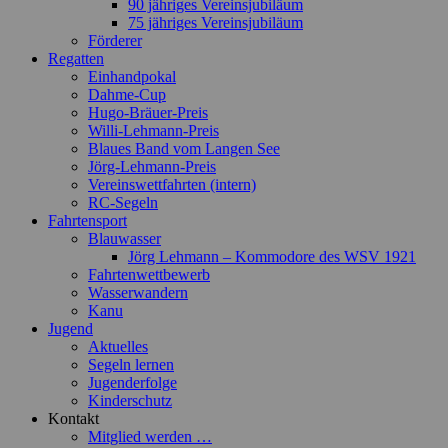
90 jähriges Vereinsjubiläum
75 jähriges Vereinsjubiläum
Förderer
Regatten
Einhandpokal
Dahme-Cup
Hugo-Bräuer-Preis
Willi-Lehmann-Preis
Blaues Band vom Langen See
Jörg-Lehmann-Preis
Vereinswettfahrten (intern)
RC-Segeln
Fahrtensport
Blauwasser
Jörg Lehmann – Kommodore des WSV 1921
Fahrtenwettbewerb
Wasserwandern
Kanu
Jugend
Aktuelles
Segeln lernen
Jugenderfolge
Kinderschutz
Kontakt
Mitglied werden …