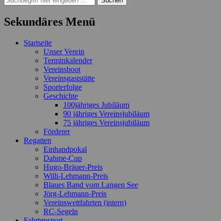
nach:
Sekundäres Menü
Zum
Startseite
Inhalt
Unser Verein
springen
Terminkalender
Vereinsboot
Vereinsgaststätte
Sporterfolge
Geschichte
100jähriges Jubiläum
90 jähriges Vereinsjubiläum
75 jähriges Vereinsjubiläum
Förderer
Regatten
Einhandpokal
Dahme-Cup
Hugo-Bräuer-Preis
Willi-Lehmann-Preis
Blaues Band vom Langen See
Jörg-Lehmann-Preis
Vereinswettfahrten (intern)
RC-Segeln
Fahrtensport