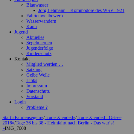
Blauwasser
Jörg Lehmann – Kommodore des WSV 1921
Fahrtenwettbewerb
Wasserwandern
Kanu
Jugend
Aktuelles
Segeln lernen
Jugenderfolge
Kinderschutz
Kontakt
Mitglied werden …
Satzung
Gelbe Welle
Links
Impressum
Datenschutz
Vorstand
Login
Probleme ?
Start
»
Fahrtensegeln
»
/
Trude Xtended
»
/
Trude Xtended - Ostsee
2016
»
/
Tage 36 bis 38 - Heimfahrt nach Berlin - Das war´s!
»
IMG_7608