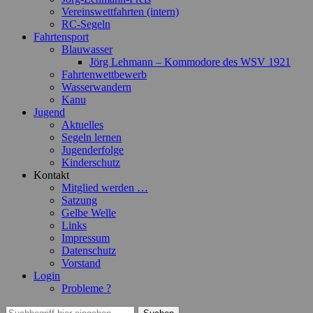
Vereinswettfahrten (intern)
RC-Segeln
Fahrtensport
Blauwasser
Jörg Lehmann – Kommodore des WSV 1921
Fahrtenwettbewerb
Wasserwandern
Kanu
Jugend
Aktuelles
Segeln lernen
Jugenderfolge
Kinderschutz
Kontakt
Mitglied werden …
Satzung
Gelbe Welle
Links
Impressum
Datenschutz
Vorstand
Login
Probleme ?
Suchen
Suchen