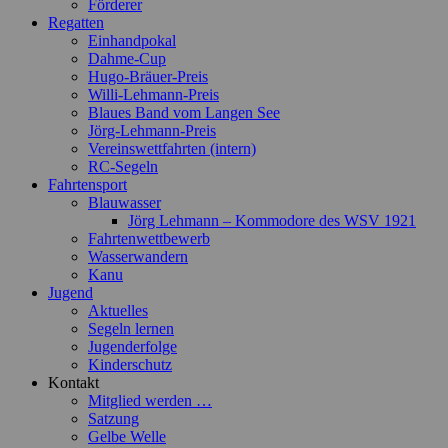
Förderer
Regatten
Einhandpokal
Dahme-Cup
Hugo-Bräuer-Preis
Willi-Lehmann-Preis
Blaues Band vom Langen See
Jörg-Lehmann-Preis
Vereinswettfahrten (intern)
RC-Segeln
Fahrtensport
Blauwasser
Jörg Lehmann – Kommodore des WSV 1921
Fahrtenwettbewerb
Wasserwandern
Kanu
Jugend
Aktuelles
Segeln lernen
Jugenderfolge
Kinderschutz
Kontakt
Mitglied werden …
Satzung
Gelbe Welle