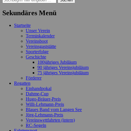
nach:
Sekundäres Menü
Zum
Startseite
Inhalt
Unser Verein
springen
Terminkalender
Vereinsboot
Vereinsgaststätte
Sporterfolge
Geschichte
100jähriges Jubiläum
90 jähriges Vereinsjubiläum
75 jähriges Vereinsjubiläum
Förderer
Regatten
Einhandpokal
Dahme-Cup
Hugo-Bräuer-Preis
Willi-Lehmann-Preis
Blaues Band vom Langen See
Jörg-Lehmann-Preis
Vereinswettfahrten (intern)
RC-Segeln
Fahrtensport