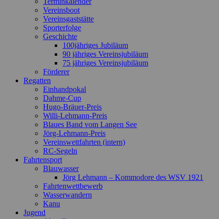
Terminkalender
Vereinsboot
Vereinsgaststätte
Sporterfolge
Geschichte
100jähriges Jubiläum
90 jähriges Vereinsjubiläum
75 jähriges Vereinsjubiläum
Förderer
Regatten
Einhandpokal
Dahme-Cup
Hugo-Bräuer-Preis
Willi-Lehmann-Preis
Blaues Band vom Langen See
Jörg-Lehmann-Preis
Vereinswettfahrten (intern)
RC-Segeln
Fahrtensport
Blauwasser
Jörg Lehmann – Kommodore des WSV 1921
Fahrtenwettbewerb
Wasserwandern
Kanu
Jugend