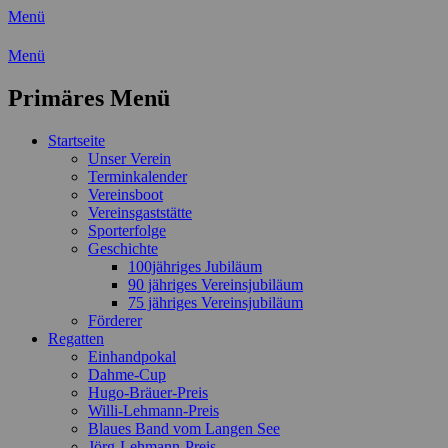
Menü
Wassersport-Verein 1921 e.V.
Menü
Regattasport und Wasserwandern -
Primäres Menü
Freizeit mit der ganzen Familie
Zum
Startseite
Inhalt
Unser Verein
springen
Terminkalender
Vereinsboot
Vereinsgaststätte
Sporterfolge
Geschichte
100jähriges Jubiläum
90 jähriges Vereinsjubiläum
75 jähriges Vereinsjubiläum
Förderer
Regatten
Einhandpokal
Dahme-Cup
Hugo-Bräuer-Preis
Willi-Lehmann-Preis
Blaues Band vom Langen See
Jörg-Lehmann-Preis