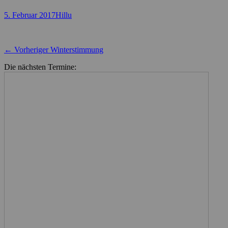
Posted
Autor
5. Februar 2017
Hillu
on
Beitragsnavigation
Vorheriger
← Vorheriger
Winterstimmung
Beitrag:
Die nächsten Termine: