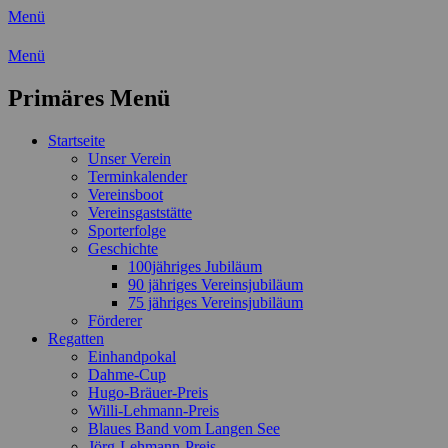
Menü
Wassersport-Verein 1921 e.V.
Menü
Regattasport und Wasserwandern -
Primäres Menü
Freizeit mit der ganzen Familie
Zum
Startseite
Inhalt
Unser Verein
springen
Terminkalender
Vereinsboot
Vereinsgaststätte
Sporterfolge
Geschichte
100jähriges Jubiläum
90 jähriges Vereinsjubiläum
75 jähriges Vereinsjubiläum
Förderer
Regatten
Einhandpokal
Dahme-Cup
Hugo-Bräuer-Preis
Willi-Lehmann-Preis
Blaues Band vom Langen See
Jörg-Lehmann-Preis