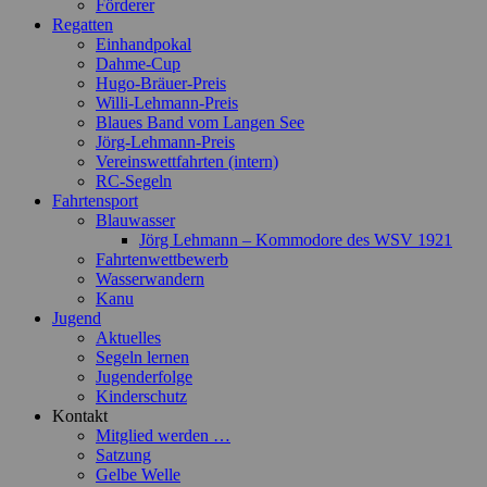
Förderer
Regatten
Einhandpokal
Dahme-Cup
Hugo-Bräuer-Preis
Willi-Lehmann-Preis
Blaues Band vom Langen See
Jörg-Lehmann-Preis
Vereinswettfahrten (intern)
RC-Segeln
Fahrtensport
Blauwasser
Jörg Lehmann – Kommodore des WSV 1921
Fahrtenwettbewerb
Wasserwandern
Kanu
Jugend
Aktuelles
Segeln lernen
Jugenderfolge
Kinderschutz
Kontakt
Mitglied werden …
Satzung
Gelbe Welle