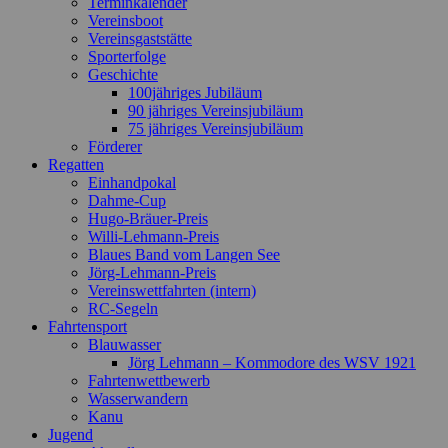
Terminkalender
Vereinsboot
Vereinsgaststätte
Sporterfolge
Geschichte
100jähriges Jubiläum
90 jähriges Vereinsjubiläum
75 jähriges Vereinsjubiläum
Förderer
Regatten
Einhandpokal
Dahme-Cup
Hugo-Bräuer-Preis
Willi-Lehmann-Preis
Blaues Band vom Langen See
Jörg-Lehmann-Preis
Vereinswettfahrten (intern)
RC-Segeln
Fahrtensport
Blauwasser
Jörg Lehmann – Kommodore des WSV 1921
Fahrtenwettbewerb
Wasserwandern
Kanu
Jugend