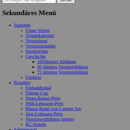
nach:
Sekundäres Menü
Zum
Startseite
Inhalt
Unser Verein
springen
Terminkalender
Vereinsboot
Vereinsgaststätte
Sporterfolge
Geschichte
100jähriges Jubiläum
90 jähriges Vereinsjubiläum
75 jähriges Vereinsjubiläum
Förderer
Regatten
Einhandpokal
Dahme-Cup
Hugo-Bräuer-Preis
Willi-Lehmann-Preis
Blaues Band vom Langen See
Jörg-Lehmann-Preis
Vereinswettfahrten (intern)
RC-Segeln
Fahrtensport