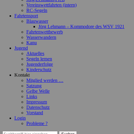
Vereinswettfahrten (intern)
RC-Segeln
Fahrtensport
Blauwasser
Jörg Lehmann – Kommodore des WSV 1921
Fahrtenwettbewerb
Wasserwandern
Kanu
Jugend
Aktuelles
Segeln lernen
Jugenderfolge
Kinderschutz
Kontakt
Mitglied werden …
Satzung
Gelbe Welle
Links
Impressum
Datenschutz
Vorstand
Login
Probleme ?
Suchen
Suchen