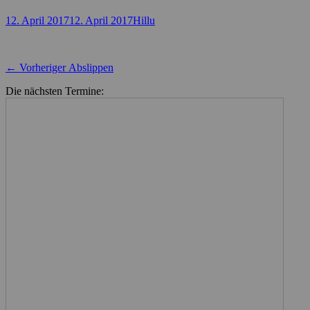
Posted
Autor
12. April 2017
12. April 2017
Hillu
on
Beitragsnavigation
Vorheriger
← Vorheriger
Abslippen
Beitrag:
Die nächsten Termine: