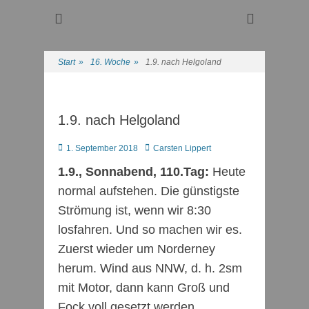
Regattasport und Wasserwandern - Freizeit mit der ganzen
Wassersport-Verein
Familie
1921 e.V.
Start
»
16. Woche
»
1.9. nach Helgoland
1.9. nach Helgoland
Posted
Autor
1. September 2018
Carsten Lippert
on
1.9., Sonnabend, 110.Tag:
Heute
normal aufstehen. Die günstigste
Strömung ist, wenn wir 8:30
losfahren. Und so machen wir es.
Zuerst wieder um Norderney
herum. Wind aus NNW, d. h. 2sm
mit Motor, dann kann Groß und
Fock voll gesetzt werden.