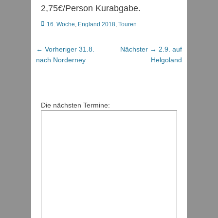
2,75€/Person Kurabgabe.
Kategorien
16. Woche
,
England 2018
,
Touren
Beitragsnavigation
Vorheriger
Nächster
← Vorheriger
31.8.
Nächster →
2.9. auf
Beitrag:
Beitrag:
nach Norderney
Helgoland
Die nächsten Termine: