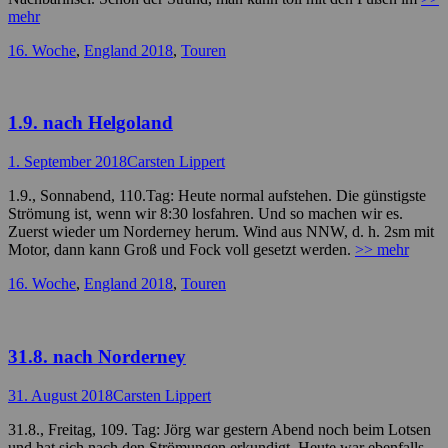
mehr
Kategorien
16. Woche
,
England 2018
,
Touren
1.9. nach Helgoland
Posted
Autor
1. September 2018
Carsten Lippert
on
1.9., Sonnabend, 110.Tag: Heute normal aufstehen. Die günstigste
Strömung ist, wenn wir 8:30 losfahren. Und so machen wir es.
Zuerst wieder um Norderney herum. Wind aus NNW, d. h. 2sm mit
Motor, dann kann Groß und Fock voll gesetzt werden.
>> mehr
Kategorien
16. Woche
,
England 2018
,
Touren
31.8. nach Norderney
Posted
Autor
31. August 2018
Carsten Lippert
on
31.8., Freitag, 109. Tag: Jörg war gestern Abend noch beim Lotsen
und hat sich nach den Strömungen erkundigt. Heute war ebenfalls