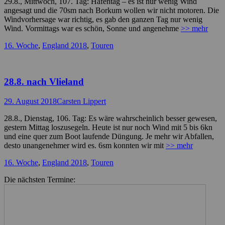
29.8., Mittwoch, 107. Tag: Hafentag – es ist nur wenig Wind
angesagt und die 70sm nach Borkum wollen wir nicht motoren. Die
Windvorhersage war richtig, es gab den ganzen Tag nur wenig
Wind. Vormittags war es schön, Sonne und angenehme
>> mehr
Kategorien
16. Woche
,
England 2018
,
Touren
28.8. nach Vlieland
Posted
Autor
29. August 2018
Carsten Lippert
on
28.8., Dienstag, 106. Tag: Es wäre wahrscheinlich besser gewesen,
gestern Mittag loszusegeln. Heute ist nur noch Wind mit 5 bis 6kn
und eine quer zum Boot laufende Düngung. Je mehr wir Abfallen,
desto unangenehmer wird es. 6sm konnten wir mit
>> mehr
Kategorien
16. Woche
,
England 2018
,
Touren
Die nächsten Termine: