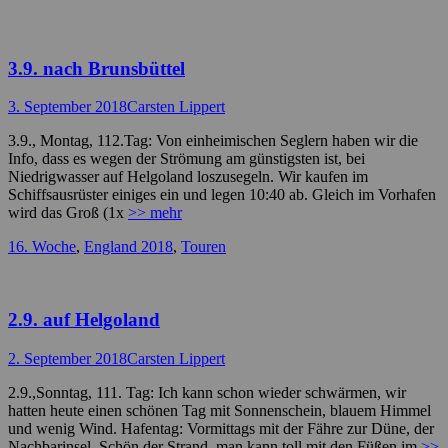
3.9. nach Brunsbüttel
Posted
Autor
3. September 2018
Carsten Lippert
on
3.9., Montag, 112.Tag: Von einheimischen Seglern haben wir die
Info, dass es wegen der Strömung am günstigsten ist, bei
Niedrigwasser auf Helgoland loszusegeln. Wir kaufen im
Schiffsausrüster einiges ein und legen 10:40 ab. Gleich im Vorhafen
wird das Groß (1x
>> mehr
Kategorien
16. Woche
,
England 2018
,
Touren
2.9. auf Helgoland
Posted
Autor
2. September 2018
Carsten Lippert
on
2.9.,Sonntag, 111. Tag: Ich kann schon wieder schwärmen, wir
hatten heute einen schönen Tag mit Sonnenschein, blauem Himmel
und wenig Wind. Hafentag: Vormittags mit der Fähre zur Düne, der
Nachbarinsel. Schön der Strand, man kann toll mit den Füßen im
>>