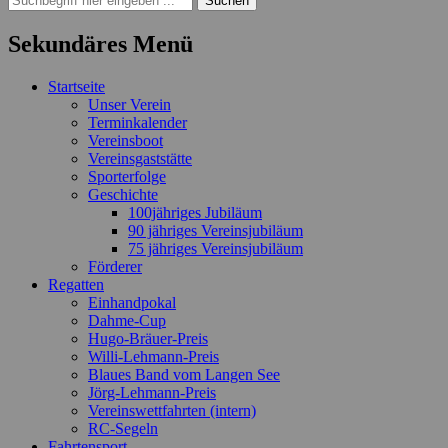
nach:
Sekundäres Menü
Zum
Startseite
Inhalt
Unser Verein
springen
Terminkalender
Vereinsboot
Vereinsgaststätte
Sporterfolge
Geschichte
100jähriges Jubiläum
90 jähriges Vereinsjubiläum
75 jähriges Vereinsjubiläum
Förderer
Regatten
Einhandpokal
Dahme-Cup
Hugo-Bräuer-Preis
Willi-Lehmann-Preis
Blaues Band vom Langen See
Jörg-Lehmann-Preis
Vereinswettfahrten (intern)
RC-Segeln
Fahrtensport