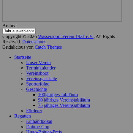
Archiv
Copyright © 2026
Wassersport-Verein 1921 e.V.
. All Rights
Reserved.
Datenschutz
Gridalicious von
Catch Themes
Nach
Startseite
oben
Unser Verein
scrollen
Terminkalender
Vereinsboot
Vereinsgaststätte
Sporterfolge
Geschichte
100jähriges Jubiläum
90 jähriges Vereinsjubiläum
75 jähriges Vereinsjubiläum
Förderer
Regatten
Einhandpokal
Dahme-Cup
Hugo-Bräuer-Preis