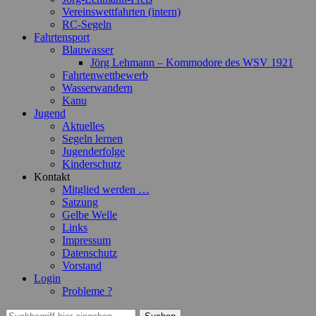
Vereinswettfahrten (intern)
RC-Segeln
Fahrtensport
Blauwasser
Jörg Lehmann – Kommodore des WSV 1921
Fahrtenwettbewerb
Wasserwandern
Kanu
Jugend
Aktuelles
Segeln lernen
Jugenderfolge
Kinderschutz
Kontakt
Mitglied werden …
Satzung
Gelbe Welle
Links
Impressum
Datenschutz
Vorstand
Login
Probleme ?
Suchen
Suchen