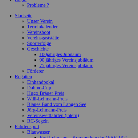
Probleme ?
Startseite
Unser Verein
Terminkalender
Vereinsboot
Vereinsgaststätte
Sporterfolge
Geschichte
100jähriges Jubiläum
90 jähriges Vereinsjubiläum
75 jähriges Vereinsjubiläum
Förderer
Regatten
Einhandpokal
Dahme-Cup
Hugo-Bräuer-Preis
Willi-Lehmann-Preis
Blaues Band vom Langen See
Jörg-Lehmann-Preis
Vereinswettfahrten (intern)
RC-Segeln
Fahrtensport
Blauwasser
Jörg Lehmann – Kommodore des WSV 1921