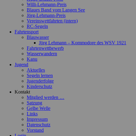
Willi-Lehmann-Preis
Blaues Band vom Langen See
Jörg-Lehmann-Preis
Vereinswettfahrten (intern)
RC-Segeln
Fahrtensport
Blauwasser
Jörg Lehmann – Kommodore des WSV 1921
Fahrtenwettbewerb
Wasserwandern
Kanu
Jugend
Aktuelles
Segeln lernen
Jugenderfolge
Kinderschutz
Kontakt
Mitglied werden …
Satzung
Gelbe Welle
Links
Impressum
Datenschutz
Vorstand
Login