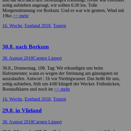
zeitig aufstehen angesagt, wir sollten 6:30 los. Tolle
Morgenstimmung vor Borkum. Und es war wie gestern, Wind mit
19kn
>> mehr
Kategorien
16. Woche
,
England 2018
,
Touren
30.8. nach Borkum
Posted
Autor
30. August 2018
Carsten Lippert
on
30.8., Donnerstag, 108. Tag: Wir erkundigen uns beim
Hafenmeister, wann es wegen der Strömung am günstigsten ist
auszulaufen. Antwort : 1h vor Niedrigwasser. Das heißt für uns,
zeitig aufstehen, früh um 4:00 klingelt der Wecker. Frühstücken,
Bootaufklaren und noch im
>> mehr
Kategorien
16. Woche
,
England 2018
,
Touren
29.8. in Vlieland
Posted
Autor
30. August 2018
Carsten Lippert
on