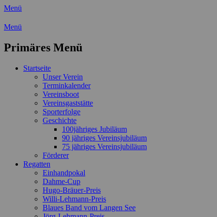
Menü
Wassersport-Verein 1921 e.V.
Menü
Regattasport und Wasserwandern -
Primäres Menü
Freizeit mit der ganzen Familie
Zum
Startseite
Inhalt
Unser Verein
springen
Terminkalender
Vereinsboot
Vereinsgaststätte
Sporterfolge
Geschichte
100jähriges Jubiläum
90 jähriges Vereinsjubiläum
75 jähriges Vereinsjubiläum
Förderer
Regatten
Einhandpokal
Dahme-Cup
Hugo-Bräuer-Preis
Willi-Lehmann-Preis
Blaues Band vom Langen See
Jörg-Lehmann-Preis