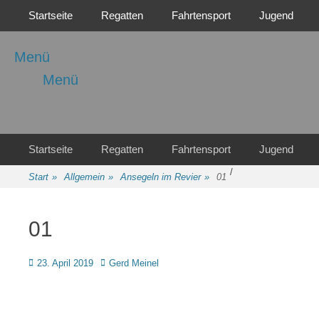
Primäres Menü
Zum
Startseite
Regatten
Fahrtensport
Jugend
Inhalt
springen
Menü
Menü
Regattasport und Wasserwandern - Freizeit mit der ganzen Familie
Wassersport-Verein
1921 e.V.
Sekundäres Menü
Zum
Startseite
Regatten
Fahrtensport
Jugend
Inhalt
/
springen
Start
»
Allgemein
»
Ansegeln im Revier
»
01
01
Posted
Autor
23. April 2019
Gerd Meinel
on