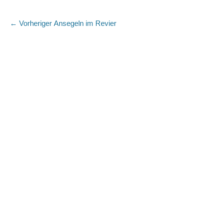
Beitragsnavigation
Vorheriger
← Vorheriger
Ansegeln im Revier
Beitrag: