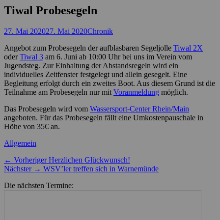
Tiwal Probesegeln
Posted
Autor
27. Mai 2020
27. Mai 2020
Chronik
on
Angebot zum Probesegeln der aufblasbaren Segeljolle
Tiwal 2X
oder
Tiwal 3
am 6. Juni ab 10:00 Uhr bei uns im Verein vom
Jugendsteg. Zur Einhaltung der Abstandsregeln wird ein
individuelles Zeitfenster festgelegt und allein gesegelt. Eine
Begleitung erfolgt durch ein zweites Boot. Aus diesem Grund ist die
Teilnahme am Probesegeln nur mit
Voranmeldung
möglich.
Das Probesegeln wird vom
Wassersport-Center Rhein/Main
angeboten. Für das Probesegeln fällt eine Umkostenpauschale in
Höhe von 35€ an.
Kategorien
Allgemein
Beitragsnavigation
Vorheriger
← Vorheriger
Herzlichen Glückwunsch!
Nächster
Beitrag:
Nächster →
WSV’ler treffen sich in Warnemünde
Beitrag:
Die nächsten Termine: