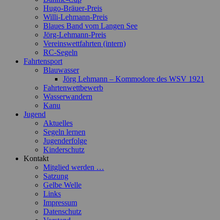
Hugo-Bräuer-Preis
Willi-Lehmann-Preis
Blaues Band vom Langen See
Jörg-Lehmann-Preis
Vereinswettfahrten (intern)
RC-Segeln
Fahrtensport
Blauwasser
Jörg Lehmann – Kommodore des WSV 1921
Fahrtenwettbewerb
Wasserwandern
Kanu
Jugend
Aktuelles
Segeln lernen
Jugenderfolge
Kinderschutz
Kontakt
Mitglied werden …
Satzung
Gelbe Welle
Links
Impressum
Datenschutz