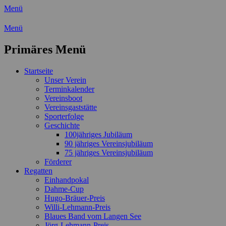
Menü
Wassersport-Verein 1921 e.V.
Menü
Regattasport und Wasserwandern -
Primäres Menü
Freizeit mit der ganzen Familie
Zum
Startseite
Inhalt
Unser Verein
springen
Terminkalender
Vereinsboot
Vereinsgaststätte
Sporterfolge
Geschichte
100jähriges Jubiläum
90 jähriges Vereinsjubiläum
75 jähriges Vereinsjubiläum
Förderer
Regatten
Einhandpokal
Dahme-Cup
Hugo-Bräuer-Preis
Willi-Lehmann-Preis
Blaues Band vom Langen See
Jörg-Lehmann-Preis