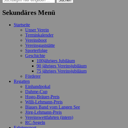
nach:
Sekundäres Menü
Zum
Startseite
Inhalt
Unser Verein
springen
Terminkalender
Vereinsboot
Vereinsgaststätte
Sporterfolge
Geschichte
100jähriges Jubiläum
90 jähriges Vereinsjubiläum
75 jähriges Vereinsjubiläum
Förderer
Regatten
Einhandpokal
Dahme-Cup
Hugo-Bräuer-Preis
Willi-Lehmann-Preis
Blaues Band vom Langen See
Jörg-Lehmann-Preis
Vereinswettfahrten (intern)
RC-Segeln
Fahrtensport