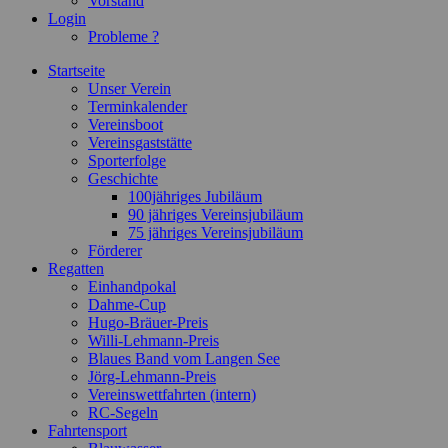
Vorstand
Login
Probleme ?
Startseite
Unser Verein
Terminkalender
Vereinsboot
Vereinsgaststätte
Sporterfolge
Geschichte
100jähriges Jubiläum
90 jähriges Vereinsjubiläum
75 jähriges Vereinsjubiläum
Förderer
Regatten
Einhandpokal
Dahme-Cup
Hugo-Bräuer-Preis
Willi-Lehmann-Preis
Blaues Band vom Langen See
Jörg-Lehmann-Preis
Vereinswettfahrten (intern)
RC-Segeln
Fahrtensport