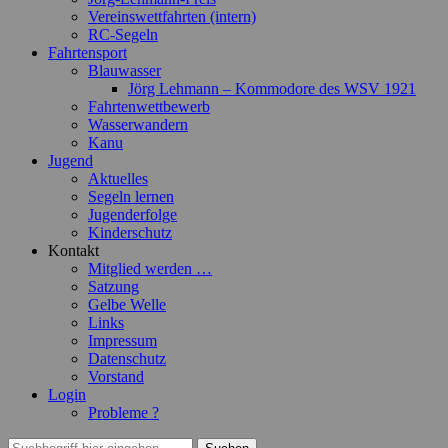
Vereinswettfahrten (intern)
RC-Segeln
Fahrtensport
Blauwasser
Jörg Lehmann – Kommodore des WSV 1921
Fahrtenwettbewerb
Wasserwandern
Kanu
Jugend
Aktuelles
Segeln lernen
Jugenderfolge
Kinderschutz
Kontakt
Mitglied werden …
Satzung
Gelbe Welle
Links
Impressum
Datenschutz
Vorstand
Login
Probleme ?
Suchen
Suchen