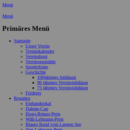
Menü
Wassersport-Verein 1921 e.V.
Menü
Regattasport und Wasserwandern - Freizei
Primäres Menü
Zum
Startseite
Inhalt
Unser Verein
springen
Terminkalender
Vereinsboot
Vereinsgaststätte
Sporterfolge
Geschichte
100jähriges Jubiläum
90 jähriges Vereinsjubiläum
75 jähriges Vereinsjubiläum
Förderer
Regatten
Einhandpokal
Dahme-Cup
Hugo-Bräuer-Preis
Willi-Lehmann-Preis
Blaues Band vom Langen See
Jörg-Lehmann-Preis