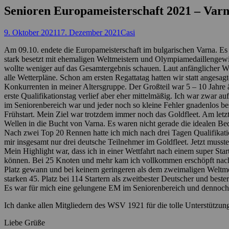
Senioren Europameisterschaft 2021 – Varn
Posted
Autor
9. Oktober 2021
17. Dezember 2021
Casi
on
Am 09.10. endete die Euro
pameisterschaft im bulgarischen Varna. Es
stark besetzt mit
ehemaligen Weltmeistern und
Olympiamedaillengew
wo
llte
weniger auf das Gesamtergebnis
schauen. Laut a
nfängliche
r
We
alle
Wetterpläne
. Schon am ersten Regattatag hatten wir statt angesag
Konkurrenten in
meiner Altersgruppe
. Der Großteil
war 5 – 10 Jahre 
erste Qualifikationstag verlief
aber
eher mittelmäßig. Ich war zwar auf
im Seniorenbereich war und jeder noch so kleine Fehler gnadenl
os be
Frühstart
.
Mein Ziel war
trotzdem
immer noch
das Goldfleet.
Am letzt
Wellen in die Bucht von
Varna. Es waren
nicht
gerade
die
idealen
Be
Nach zwei Top 20 Rennen
hatte ich
mich
nach drei Tagen Qualifikat
mir
insgesamt nur drei deutsche Teilnehmer im Goldfleet.
Jetzt musst
Mein Highlight war
,
dass
ic
h
in einer Wettfahr
t
nach einem super Start
können. Bei 25 Knoten und mehr kam ich vollkom
men ers
chöpft nac
Platz
gewann
und bei keinem geringe
ren
als de
m
zweimaligen Weltmei
starken 45. Platz bei 114 Starte
rn
als zweitbester
Deutscher
und beste
Es war
für mich
eine gelungene EM im Seniorenbereich und dennoch 
Ich danke allen Mitgliedern des WSV 1921 für die tolle Unterstützun
Liebe Grüße