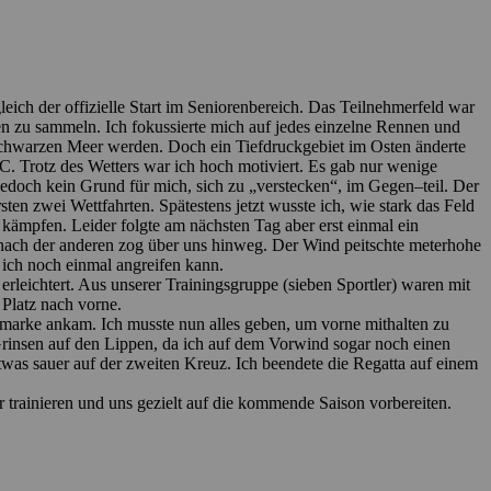
leich der
offizielle Start im Seniorenbereich.
Das
Teilnehmerfeld
w
ar
gen zu sammeln.
Ich fokussierte mich auf
jedes
einzelne
Rennen
und
chwarzen Meer
wer
den. Doch
ein
Tiefdruckgebiet im Osten
änderte
. Trotz d
es Wetters war ich hoch
m
oti
viert
.
Es gab nur wenige
jedoch kein Grund für mich, sich zu
„
verstecken
“
, im Gegen
–
teil.
Der
st
en zwei
Wettfahrten.
Spätestens jetzt
wusste
ich, wie stark
d
as Feld
r kämpfen.
Leider folgte a
m nä
chsten Tag aber erst einmal ein
nach der
anderen zog über uns hin
weg. Der Wind peitschte meterhohe
 ich
noch
ein
mal an
greifen kann.
erleichtert.
Aus unserer Trainingsgruppe (sieben Sportler)
wa
ren
m
it
r Platz nach vorne.
hnmarke ankam. Ich
musste nun
alles
geben, um
vorne
mithalten
zu
Grinsen auf den Lippen, da ich auf dem Vorwind sogar noch einen
was sauer auf der zweiten Kreuz.
Ich beendete die Regatta auf einem
 trainie
ren
und uns
gezielt
auf die kommende Saison vor
bereiten.