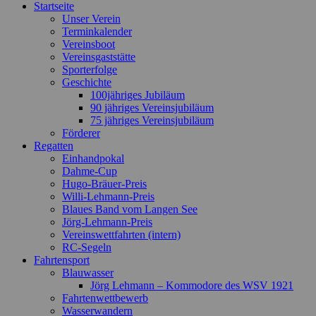
Startseite
oben
Unser Verein
scrollen
Terminkalender
Vereinsboot
Vereinsgaststätte
Sporterfolge
Geschichte
100jähriges Jubiläum
90 jähriges Vereinsjubiläum
75 jähriges Vereinsjubiläum
Förderer
Regatten
Einhandpokal
Dahme-Cup
Hugo-Bräuer-Preis
Willi-Lehmann-Preis
Blaues Band vom Langen See
Jörg-Lehmann-Preis
Vereinswettfahrten (intern)
RC-Segeln
Fahrtensport
Blauwasser
Jörg Lehmann – Kommodore des WSV 1921
Fahrtenwettbewerb
Wasserwandern