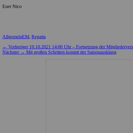
Euer Nico
Kategorien
Schlagworte
Allgemein
EM
,
Regatta
Beitragsnavigation
Vorheriger
← Vorheriger
10.10.2021 14:00 Uhr – Fortsetzung der Mitgliederv
Nächster
Beitrag:
Nächster →
Mit großen Schritten kommt der Saisonausklang
Beitrag: