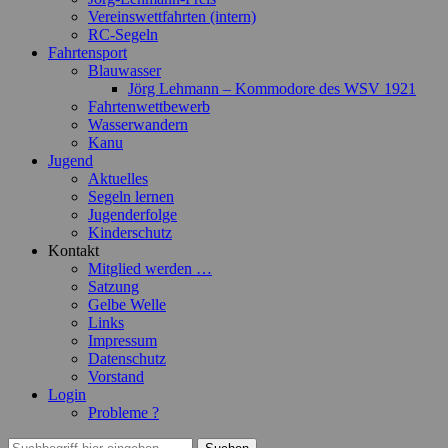
Vereinswettfahrten (intern)
RC-Segeln
Fahrtensport
Blauwasser
Jörg Lehmann – Kommodore des WSV 1921
Fahrtenwettbewerb
Wasserwandern
Kanu
Jugend
Aktuelles
Segeln lernen
Jugenderfolge
Kinderschutz
Kontakt
Mitglied werden …
Satzung
Gelbe Welle
Links
Impressum
Datenschutz
Vorstand
Login
Probleme ?
Suchen
Suchen