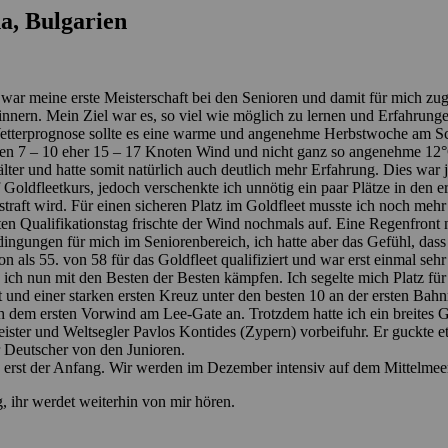
a, Bulgarien
 war meine erste
Meisterschaft bei den Senioren
und
damit für mich
zug
innern
.
Mein Ziel war es
, so viel wie möglich zu lernen und Erfahrun
tter
prognose
sollte es eine warme und angene
hme Herbstwoche am S
ten 7 – 10
eher 15 –
17 Knoten Wind
und nicht
ganz so angenehme 12°C
älter und hat
te
somit natürlich auch
deutlich
meh
r Erfah
rung
.
Dies war 
Goldfleet
kurs
,
jedoch verschenkte ich
unnötig
ein paar
Plätze in den er
straft wird.
Für einen
sicheren Platz im Goldfleet musste ich noch meh
en Qualifikationstag frischte der Wind nochmals auf. Eine Regenfront 
dingungen
für mich im S
e
niorenbereich
,
ich h
atte aber das Gefühl, dass
ion
als 55. von 58
für das Goldfleet qualifiziert und war
erst einmal sehr 
e ich nun
mit
den Besten der Besten kämpfen.
Ich segelte mich
P
latz fü
 und einer starken ersten Kreuz
unter
den besten 10 an der ersten Ba
h dem erste
n
Vorwin
d am Lee-Gate an. Trotzdem hatte ich ein brei
tes 
ster und Weltsegler
Pa
vlos Kontides
(Zypern)
vorbeifuhr.
Er
guckte et
r
D
eutscher
von den Junioren.
erst der
A
nfang
.
W
ir
werden
im Dezember
intensiv
auf dem Mittelmeer
g
,
ihr
werdet
weiterhin
von mir hören
.