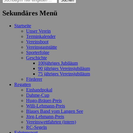
nach:
Sekundäres Menü
Zum
Startseite
Inhalt
Unser Verein
springen
Terminkalender
Vereinsboot
Vereinsgaststätte
Sporterfolge
Geschichte
100jähriges Jubiläum
90 jähriges Vereinsjubiläum
75 jähriges Vereinsjubiläum
Förderer
Regatten
Einhandpokal
Dahme-Cup
Hugo-Bräuer-Preis
Willi-Lehmann-Preis
Blaues Band vom Langen See
Jörg-Lehmann-Preis
Vereinswettfahrten (intern)
RC-Segeln
Fahrtensport