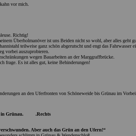
tkahn vor mich.
leuse. Richtig!
einem Überholmanöver ist uns Beiden nicht so wohl, aber alles geht gu
hannistahl teilweise ganz schön abgerutscht und engt das Fahrwasser ei
g vorbei auszuprobieren.
einschränkungen wegen Bauarbeiten an der Marggraffbrücke.
 frage. Es ist alles gut, keine Behinderungen!
änderungen an den Uferfronten von Schöneweide bis Grünau im Vorbei
emie in Grünau. .Rechts
verschwunden. Aber auch das Grün an den Ufern!“
ch besonders schlimm in Grünau & Wendenschloß.