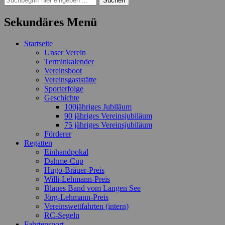
nach:
Sekundäres Menü
Zum
Startseite
Inhalt
Unser Verein
springen
Terminkalender
Vereinsboot
Vereinsgaststätte
Sporterfolge
Geschichte
100jähriges Jubiläum
90 jähriges Vereinsjubiläum
75 jähriges Vereinsjubiläum
Förderer
Regatten
Einhandpokal
Dahme-Cup
Hugo-Bräuer-Preis
Willi-Lehmann-Preis
Blaues Band vom Langen See
Jörg-Lehmann-Preis
Vereinswettfahrten (intern)
RC-Segeln
Fahrtensport