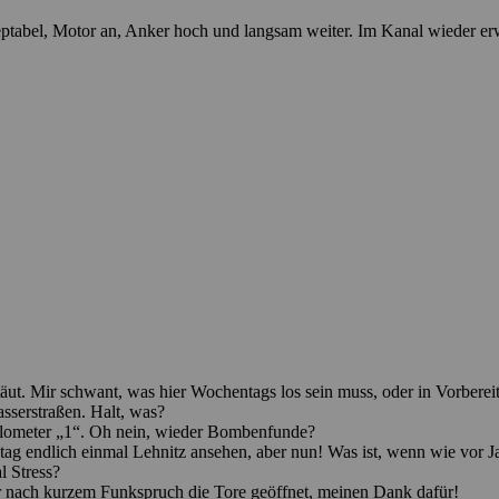
ptabel, Motor an, Anker hoch und langsam weiter. Im Kanal wieder er
ut. Mir schwant, was hier Wochentags los sein muss, oder in Vorbereit
serstraßen. Halt, was?
lometer „1“. Oh nein, wieder Bombenfunde?
ag endlich einmal Lehnitz ansehen, aber nun! Was ist, wenn wie vor Ja
l Stress?
er nach kurzem Funkspruch die Tore geöffnet, meinen Dank dafür!