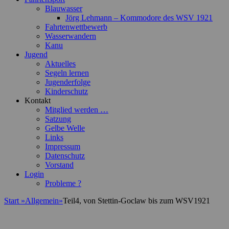
Blauwasser
Jörg Lehmann – Kommodore des WSV 1921
Fahrtenwettbewerb
Wasserwandern
Kanu
Jugend
Aktuelles
Segeln lernen
Jugenderfolge
Kinderschutz
Kontakt
Mitglied werden …
Satzung
Gelbe Welle
Links
Impressum
Datenschutz
Vorstand
Login
Probleme ?
Start
»
Allgemein
»
Teil4, von Stettin-Goclaw bis zum WSV1921