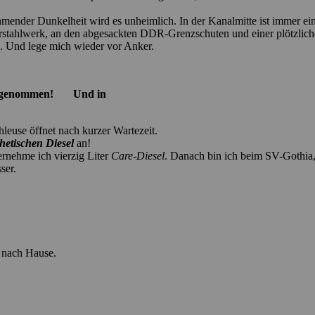
ender Dunkelheit wird es unheimlich. In der Kanalmitte ist immer ein 
rstahlwerk, an den abgesackten DDR-Grenzschuten und einer plötzlich
. Und lege mich wieder vor Anker.
nne genommen! Und in
leuse öffnet nach kurzer Wartezeit.
hetischen Diesel
an!
ernehme ich vierzig Liter
Care-Diesel
. Danach bin ich beim SV-Gothia,
ser.
s nach Hause.