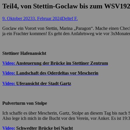
Teil4, von Stettin-Goclaw bis zum WSV19
Posted
Autor
9. Oktober 2023
3. Februar 2024
Deltef F.
on
Goclaw ein Vorort von Stettin, Marina „Paragon“. Mache einen Check
ja ein Frachter kommen! Es geht den Anfahrtsweg wie vor 3xMonaten 
Stettiner Hafenansicht
Video:
Ansteuerung der Brücke im Stettiner Zentrum
Video:
Landschaft des Oderdeltas vor Mescherin
Video:
Uferansicht der Stadt Gartz
Pulverturm von Stolpe
Ich schaffe es über Mescherin, Gartz, Stolpe an diesem Tag bis nach
Also lege ich mich in die Bucht vor den Verein, vor Anker. Es ist 19:
Video:
Schwedter Brücke bei Nacht