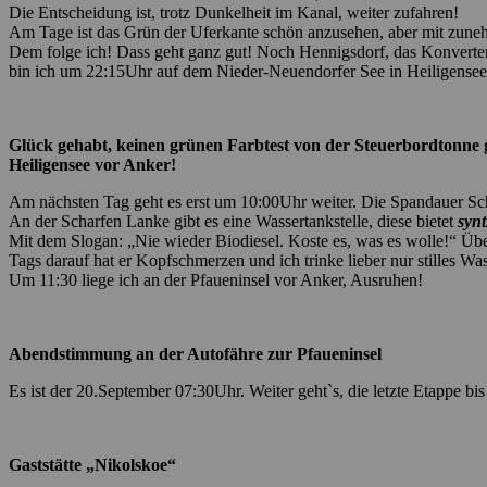
Die Entscheidung ist, trotz Dunkelheit im Kanal, weiter zufahren!
Am Tage ist das Grün der Uferkante schön anzusehen, aber mit zunehm
Dem folge ich! Dass geht ganz gut! Noch Hennigsdorf, das Konverte
bin ich um 22:15Uhr auf dem Nieder-Neuendorfer See in Heiligensee
Glück gehabt, keinen grünen Farbtest von der Steuerbordto
Heiligensee vor Anker!
Am nächsten Tag geht es erst um 10:00Uhr weiter. Die Spandauer Sch
An der Scharfen Lanke gibt es eine Wassertankstelle, diese bietet
synt
Mit dem Slogan: „Nie wieder Biodiesel. Koste es, was es wolle!“ Üb
Tags darauf hat er Kopfschmerzen und ich trinke lieber nur stilles Was
Um 11:30 liege ich an der Pfaueninsel vor Anker, Ausruhen!
Abendstimmung an der Autofähre zur Pfaueninsel
Es ist der 20.September 07:30Uhr. Weiter geht`s, die letzte Etappe bi
Gaststätte „Nikolskoe“