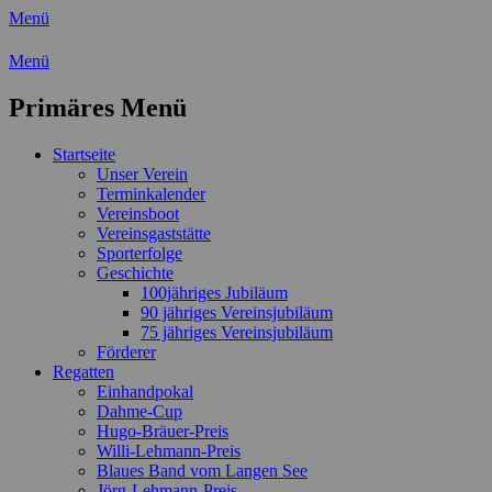
Menü
Wassersport-Verein 1921 e.V.
Menü
Regattasport und Wasserwandern - Freizei
Primäres Menü
Zum
Startseite
Inhalt
Unser Verein
springen
Terminkalender
Vereinsboot
Vereinsgaststätte
Sporterfolge
Geschichte
100jähriges Jubiläum
90 jähriges Vereinsjubiläum
75 jähriges Vereinsjubiläum
Förderer
Regatten
Einhandpokal
Dahme-Cup
Hugo-Bräuer-Preis
Willi-Lehmann-Preis
Blaues Band vom Langen See
Jörg-Lehmann-Preis