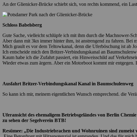
An der Glienicker-Brücke schiebt sich, von rechts kommend, ein Las
Schloss Babelsberg
Gute Sache, vielleicht schlüpfe ich mit ihm durch die Machnower-Sch
Aber dann mit 3kn immer hinter ihm, ist anstrengend zu fahren. Bei m
Mich grault es vor dem Teltowkanal, denn die Uferböschung ist ab Jo
Ich entscheide mich den Britzer-Verbindungskanal an Baumschulenwe
Kaum habe ich die Zufahrt passiert, ein Hinweisschild auf Verkehrs
Wieder etwas zum ärgern. Aber ein Motorboot kommt mir entgegen. Ich
Ausfahrt Britzer-Verbindungskanal Kanal in Baumschulenweg
So kann ich mir, meinem eigentlichen Wunsch entsprechend. die Ver
Uferansicht des ehemaligem Betriebsgeländes von Berlin Ch
zu sehen der Segelverein BTB!
Resümee: „Die Industriebrachen und Wohnruinen sind zumeist 
Eine Betonfront mit Hitzepotenzial ist entstanden. Und das für mi