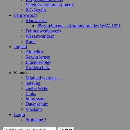
Vereinswettfahrten (intern)
RC-Segeln
Fahrtensport
Blauwasser
Jörg Lehmann – Kommodore des WSV 1921
Fahrtenwettbewerb
Wasserwandern
Kanu
Jugend
Aktuelles
Segeln lernen
Jugenderfolge
Kinderschutz
Kontakt
Mitglied werden …
Satzung
Gelbe Welle
Links
Impressum
Datenschutz
Vorstand
Login
Probleme ?
Suchen
Suchen