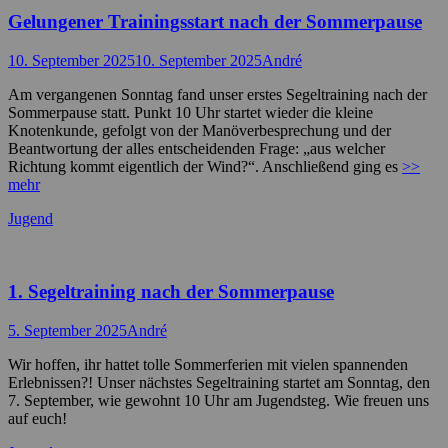
Gelungener Trainingsstart nach der Sommerpause
Posted
Autor
10. September 2025
10. September 2025
André
on
Am vergangenen Sonntag fand unser erstes Segeltraining nach der
Sommerpause statt. Punkt 10 Uhr startet wieder die kleine
Knotenkunde, gefolgt von der Manöverbesprechung und der
Beantwortung der alles entscheidenden Frage: „aus welcher
Richtung kommt eigentlich der Wind?“. Anschließend ging es
>>
mehr
Kategorien
Jugend
1. Segeltraining nach der Sommerpause
Posted
Autor
5. September 2025
André
on
Wir hoffen, ihr hattet tolle Sommerferien mit vielen spannenden
Erlebnissen?! Unser nächstes Segeltraining startet am Sonntag, den
7. September, wie gewohnt 10 Uhr am Jugendsteg. Wie freuen uns
auf euch!