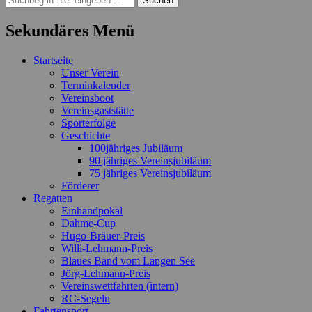
nach:
Sekundäres Menü
Zum
Startseite
Inhalt
Unser Verein
springen
Terminkalender
Vereinsboot
Vereinsgaststätte
Sporterfolge
Geschichte
100jähriges Jubiläum
90 jähriges Vereinsjubiläum
75 jähriges Vereinsjubiläum
Förderer
Regatten
Einhandpokal
Dahme-Cup
Hugo-Bräuer-Preis
Willi-Lehmann-Preis
Blaues Band vom Langen See
Jörg-Lehmann-Preis
Vereinswettfahrten (intern)
RC-Segeln
Fahrtensport