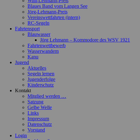
Willi-Lehmann-Preis
Blaues Band vom Langen See
Jörg-Lehmann-Preis
Vereinswettfahrten (intern)
RC-Segeln
Fahrtensport
Blauwasser
Jörg Lehmann – Kommodore des WSV 1921
Fahrtenwettbewerb
Wasserwandern
Kanu
Jugend
Aktuelles
Segeln lernen
Jugenderfolge
Kinderschutz
Kontakt
Mitglied werden …
Satzung
Gelbe Welle
Links
Impressum
Datenschutz
Vorstand
Login