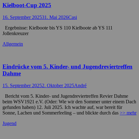
Kielboot-Cup 2025
Posted
Autor
16. September 2025
31. Mai 2026
Casi
on
Ergebnisse: Kielboote bis YS 110 Kielboote ab YS 111
Jollenkreuzer
Kategorien
Allgemein
Eindrücke vom 5. Kinder- und Jugendreviertreffen
Dahme
Posted
Autor
15. September 2025
2. Oktober 2025
André
on
Bericht vom 5. Kinder- und Jugendreviertreffen Revier Dahme
beim WSV1921 e.V. (Oder: Wie wir den Sommer unter einem Dach
gefunden haben) 12. Juli 2025. Ich wachte auf, war bereit für
Sonne, Lachen und Sommerfeeling – und blickte durch das
>> mehr
Kategorien
Jugend