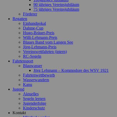
90 jähriges Vereinsjubiläum
75 jähriges Vereinsjubiläum
Förderer
Regatten
Einhandpokal
Dahme-Cup
Hugo-Bräuer-Preis
Willi-Lehmann-Preis
Blaues Band vom Langen See
Jörg-Lehmann-Preis
Vereinswettfahrten (intern)
RC-Segeln
Fahrtensport
Blauwasser
Jörg Lehmann – Kommodore des WSV 1921
Fahrtenwettbewerb
Wasserwandern
Kanu
Jugend
Aktuelles
Segeln lernen
Jugenderfolge
Kinderschutz
Kontakt