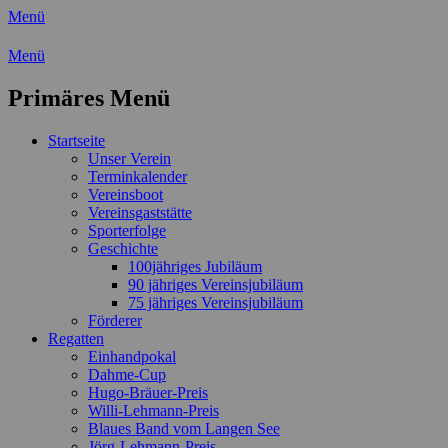
Menü
Wassersport-Verein 1921 e.V.
Menü
Regattasport und Wasserwandern -
Primäres Menü
Freizeit mit der ganzen Familie
Zum
Startseite
Inhalt
Unser Verein
springen
Terminkalender
Vereinsboot
Vereinsgaststätte
Sporterfolge
Geschichte
100jähriges Jubiläum
90 jähriges Vereinsjubiläum
75 jähriges Vereinsjubiläum
Förderer
Regatten
Einhandpokal
Dahme-Cup
Hugo-Bräuer-Preis
Willi-Lehmann-Preis
Blaues Band vom Langen See
Jörg-Lehmann-Preis