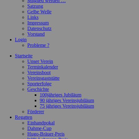
Mitglied werden …
Satzung
Gelbe Welle
Links
Impressum
Datenschutz
Vorstand
Login
Probleme ?
Startseite
Unser Verein
Terminkalender
Vereinsboot
Vereinsgaststätte
Sporterfolge
Geschichte
100jähriges Jubiläum
90 jähriges Vereinsjubiläum
75 jähriges Vereinsjubiläum
Förderer
Regatten
Einhandpokal
Dahme-Cup
Hugo-Bräuer-Preis