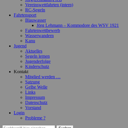
Vereinswettfahrten (intern)
RC-Segeln
Fahrtensport
Blauwasser
Jörg Lehmann – Kommodore des WSV 1921
Fahrtenwettbewerb
Wasserwandern
Kanu
Jugend
Aktuelles
Segeln lernen
Jugenderfolge
Kinderschutz
Kontakt
Mitglied werden …
Satzung
Gelbe Welle
Links
Impressum
Datenschutz
Vorstand
Login
Probleme ?
Suchen
Suchen