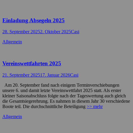
Einladung Absegeln 2025
Posted
Autor
28. September 2025
2. Oktober 2025
Casi
on
Kategorien
Allgemein
Vereinswettfahrten 2025
Posted
Autor
21. September 2025
17. Januar 2026
Casi
on
Am 20. September fand nach einigem Terminverschiebungen
unsere 6. und damit letzte Vereinswettfahrt 2025 statt. Als erster
kleiner Saisonabschluss folgte nach der Tageswertung auch gleich
die Gesamtsiegerehrung. Es nahmen in diesem Jahr 30 verschiedene
Boote teil. Die durchschnittliche Beteiligung
>> mehr
Kategorien
Allgemein