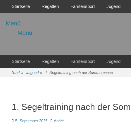
Primäres Menü
Zum
Startseite
Regatten
Fahrtensport
Jugend
Inhalt
springen
Menü
Menü
Regattasport und Wasserwandern - Freizeit mit der ganzen Familie
Wassersport-Verein
1921 e.V.
Sekundäres Menü
Zum
Startseite
Regatten
Fahrtensport
Jugend
Inhalt
springen
Start
»
Jugend
»
1. Segeltraining nach der Sommerpause
1. Segeltraining nach der S
Posted
Autor
5. September 2025
André
on