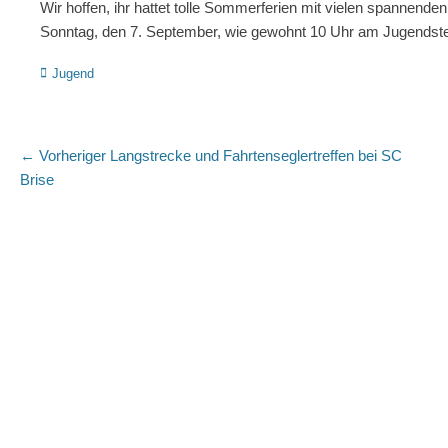
Wir hoffen, ihr hattet tolle Sommerferien mit vielen spannende
Sonntag, den 7. September, wie gewohnt 10 Uhr am Jugendste
Kategorien
Jugend
Beitragsnavigation
Vorheriger
← Vorheriger
Langstrecke und Fahrtenseglertreffen bei SC
Beitrag:
Brise