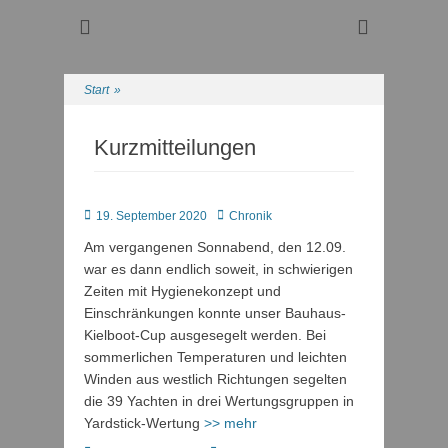
Regattasport und Wasserwandern - Freizeit mit der ganzen
Wassersport-Verein
Familie
1921 e.V.
Start
»
Kurzmitteilungen
Posted
Autor
19. September 2020
Chronik
on
Am vergangenen Sonnabend, den 12.09.
war es dann endlich soweit, in schwierigen
Zeiten mit Hygienekonzept und
Einschränkungen konnte unser Bauhaus-
Kielboot-Cup ausgesegelt werden. Bei
sommerlichen Temperaturen und leichten
Winden aus westlich Richtungen segelten
die 39 Yachten in drei Wertungsgruppen in
Yardstick-Wertung
>> mehr