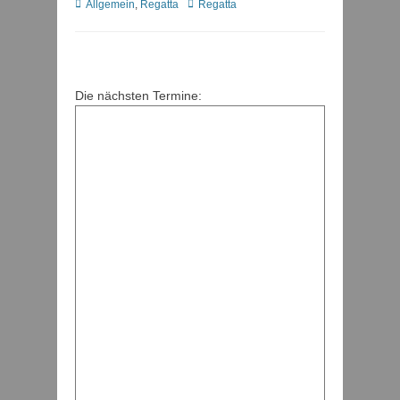
Kategorien
Schlagworte
Allgemein
,
Regatta
Regatta
Die nächsten Termine: