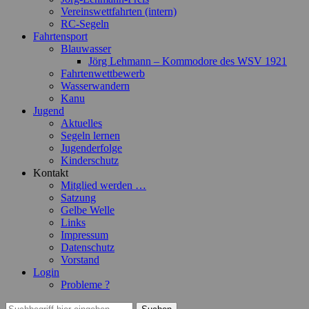
Vereinswettfahrten (intern)
RC-Segeln
Fahrtensport
Blauwasser
Jörg Lehmann – Kommodore des WSV 1921
Fahrtenwettbewerb
Wasserwandern
Kanu
Jugend
Aktuelles
Segeln lernen
Jugenderfolge
Kinderschutz
Kontakt
Mitglied werden …
Satzung
Gelbe Welle
Links
Impressum
Datenschutz
Vorstand
Login
Probleme ?
Suchen
Suchen