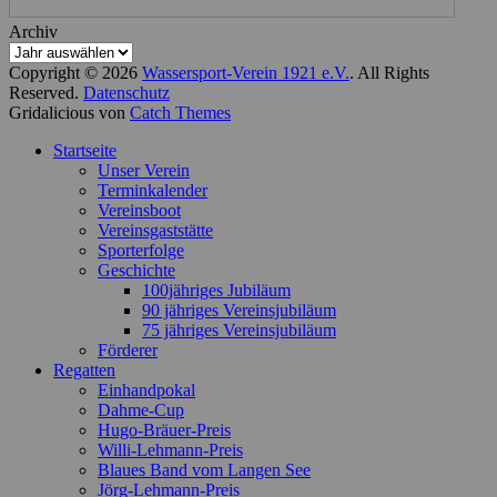
Archiv
Copyright © 2026
Wassersport-Verein 1921 e.V.
. All Rights
Reserved.
Datenschutz
Gridalicious von
Catch Themes
Nach
Startseite
oben
Unser Verein
scrollen
Terminkalender
Vereinsboot
Vereinsgaststätte
Sporterfolge
Geschichte
100jähriges Jubiläum
90 jähriges Vereinsjubiläum
75 jähriges Vereinsjubiläum
Förderer
Regatten
Einhandpokal
Dahme-Cup
Hugo-Bräuer-Preis
Willi-Lehmann-Preis
Blaues Band vom Langen See
Jörg-Lehmann-Preis