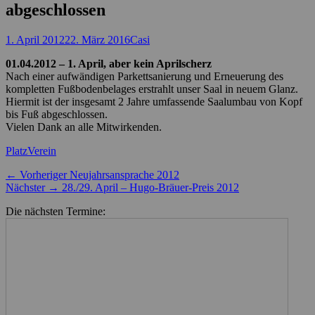
abgeschlossen
Posted
Autor
1. April 2012
22. März 2016
Casi
on
01.04.2012 – 1. April, aber kein Aprilscherz
Nach einer aufwändigen Parkettsanierung und Erneuerung des
kompletten Fußbodenbelages erstrahlt unser Saal in neuem Glanz.
Hiermit ist der insgesamt 2 Jahre umfassende Saalumbau von Kopf
bis Fuß abgeschlossen.
Vielen Dank an alle Mitwirkenden.
Kategorien
Schlagworte
Platz
Verein
Beitragsnavigation
Vorheriger
← Vorheriger
Neujahrsansprache 2012
Nächster
Beitrag:
Nächster →
28./29. April – Hugo-Bräuer-Preis 2012
Beitrag:
Die nächsten Termine: