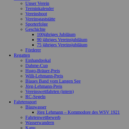
Unser Verein
Terminkalender
Vereinsboot
Vereinsgaststätte
Sporterfolge
Geschichte
100jähriges Jubiläum
90 jähriges Vereinsjubiläum
75 jähriges Vereinsjubiläum
Förderer
Regatten
Einhandpokal
Dahme-Cup
Hugo-Bräuer-Preis
Willi-Lehmann-Preis
Blaues Band vom Langen See
Jörg-Lehmann-Preis
Vereinswettfahrten (intern)
RC-Segeln
Fahrtensport
Blauwasser
Jörg Lehmann – Kommodore des WSV 1921
Fahrtenwettbewerb
Wasserwandern
Kanu