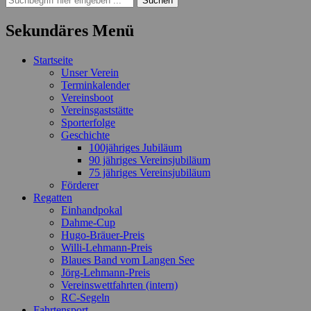
nach:
Sekundäres Menü
Zum
Startseite
Inhalt
Unser Verein
springen
Terminkalender
Vereinsboot
Vereinsgaststätte
Sporterfolge
Geschichte
100jähriges Jubiläum
90 jähriges Vereinsjubiläum
75 jähriges Vereinsjubiläum
Förderer
Regatten
Einhandpokal
Dahme-Cup
Hugo-Bräuer-Preis
Willi-Lehmann-Preis
Blaues Band vom Langen See
Jörg-Lehmann-Preis
Vereinswettfahrten (intern)
RC-Segeln
Fahrtensport