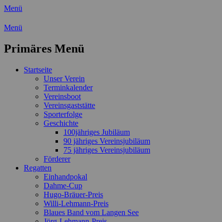
Menü
Wassersport-Verein 1921 e.V.
Menü
Regattasport und Wasserwandern -
Primäres Menü
Freizeit mit der ganzen Familie
Zum
Startseite
Inhalt
Unser Verein
springen
Terminkalender
Vereinsboot
Vereinsgaststätte
Sporterfolge
Geschichte
100jähriges Jubiläum
90 jähriges Vereinsjubiläum
75 jähriges Vereinsjubiläum
Förderer
Regatten
Einhandpokal
Dahme-Cup
Hugo-Bräuer-Preis
Willi-Lehmann-Preis
Blaues Band vom Langen See
Jörg-Lehmann-Preis