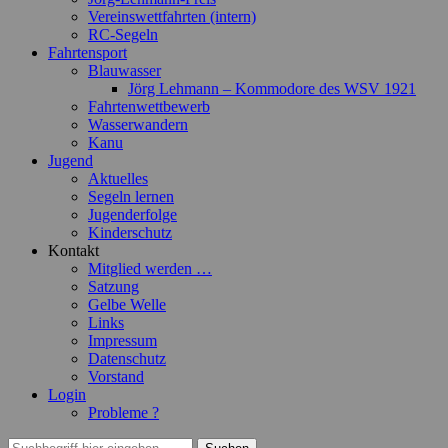
Vereinswettfahrten (intern)
RC-Segeln
Fahrtensport
Blauwasser
Jörg Lehmann – Kommodore des WSV 1921
Fahrtenwettbewerb
Wasserwandern
Kanu
Jugend
Aktuelles
Segeln lernen
Jugenderfolge
Kinderschutz
Kontakt
Mitglied werden …
Satzung
Gelbe Welle
Links
Impressum
Datenschutz
Vorstand
Login
Probleme ?
Suchen
Suchen