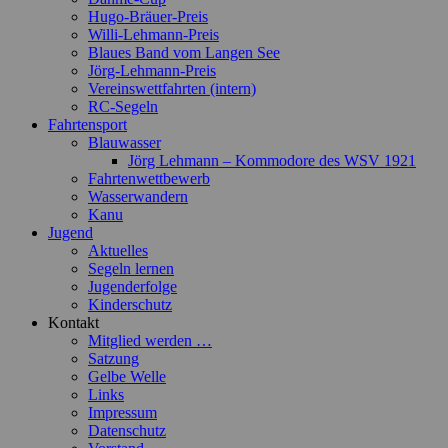
Hugo-Bräuer-Preis
Willi-Lehmann-Preis
Blaues Band vom Langen See
Jörg-Lehmann-Preis
Vereinswettfahrten (intern)
RC-Segeln
Fahrtensport
Blauwasser
Jörg Lehmann – Kommodore des WSV 1921
Fahrtenwettbewerb
Wasserwandern
Kanu
Jugend
Aktuelles
Segeln lernen
Jugenderfolge
Kinderschutz
Kontakt
Mitglied werden …
Satzung
Gelbe Welle
Links
Impressum
Datenschutz