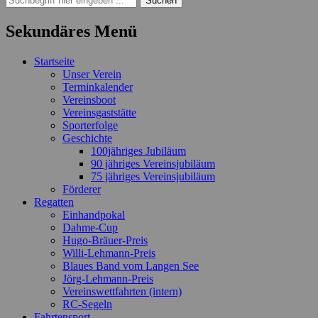
nach:
Sekundäres Menü
Zum
Startseite
Inhalt
Unser Verein
springen
Terminkalender
Vereinsboot
Vereinsgaststätte
Sporterfolge
Geschichte
100jähriges Jubiläum
90 jähriges Vereinsjubiläum
75 jähriges Vereinsjubiläum
Förderer
Regatten
Einhandpokal
Dahme-Cup
Hugo-Bräuer-Preis
Willi-Lehmann-Preis
Blaues Band vom Langen See
Jörg-Lehmann-Preis
Vereinswettfahrten (intern)
RC-Segeln
Fahrtensport