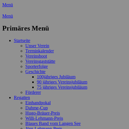
Menü
Wassersport-Verein 1921 e.V.
Menü
Regattasport und Wasserwandern -
Primäres Menü
Freizeit mit der ganzen Familie
Zum
Startseite
Inhalt
Unser Verein
springen
Terminkalender
Vereinsboot
Vereinsgaststätte
Sporterfolge
Geschichte
100jähriges Jubiläum
90 jähriges Vereinsjubiläum
75 jähriges Vereinsjubiläum
Förderer
Regatten
Einhandpokal
Dahme-Cup
Hugo-Bräuer-Preis
Willi-Lehmann-Preis
Blaues Band vom Langen See
Jörg-Lehmann-Preis