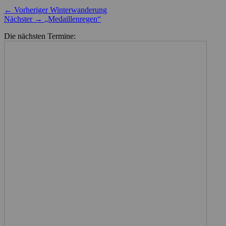
Beitragsnavigation
Vorheriger
← Vorheriger
Winterwanderung
Nächster
Beitrag:
Nächster →
„Medaillenregen“
Beitrag:
Die nächsten Termine: