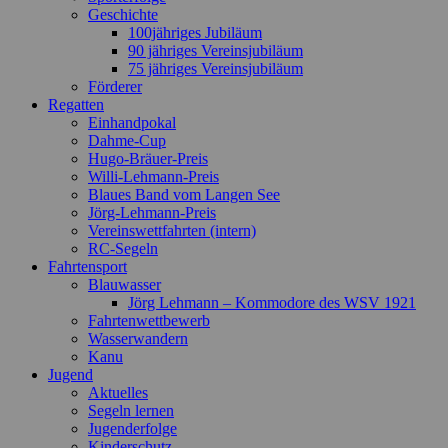
Geschichte
100jähriges Jubiläum
90 jähriges Vereinsjubiläum
75 jähriges Vereinsjubiläum
Förderer
Regatten
Einhandpokal
Dahme-Cup
Hugo-Bräuer-Preis
Willi-Lehmann-Preis
Blaues Band vom Langen See
Jörg-Lehmann-Preis
Vereinswettfahrten (intern)
RC-Segeln
Fahrtensport
Blauwasser
Jörg Lehmann – Kommodore des WSV 1921
Fahrtenwettbewerb
Wasserwandern
Kanu
Jugend
Aktuelles
Segeln lernen
Jugenderfolge
Kinderschutz