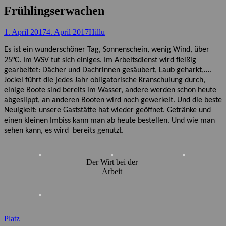
Frühlingserwachen
Posted
Autor
1. April 2017
4. April 2017
Hillu
on
Es ist ein wunderschöner Tag, Sonnenschein, wenig Wind, über
25°C. Im WSV tut sich einiges. Im Arbeitsdienst wird fleißig
gearbeitet: Dächer und Dachrinnen gesäubert, Laub geharkt,….
Jockel führt die jedes Jahr obligatorische Kranschulung durch,
einige Boote sind bereits im Wasser, andere werden schon heute
abgeslippt, an anderen Booten wird noch gewerkelt. Und die beste
Neuigkeit: unsere Gaststätte hat wieder geöffnet. Getränke und
einen kleinen Imbiss kann man ab heute bestellen. Und wie man
sehen kann, es wird
bereits genutzt.
Der Wirt bei der
Arbeit
Kategorien
Platz