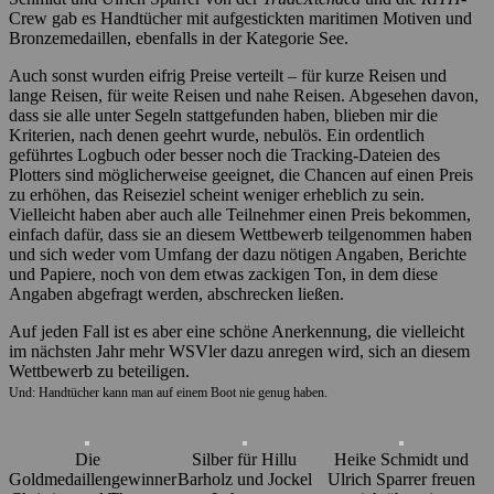
Crew gab es Handtücher mit aufgestickten maritimen Motiven und
Bronzemedaillen, ebenfalls in der Kategorie See.
Auch sonst wurden eifrig Preise verteilt – für kurze Reisen und
lange Reisen, für weite Reisen und nahe Reisen. Abgesehen davon,
dass sie alle unter Segeln stattgefunden haben, blieben mir die
Kriterien, nach denen geehrt wurde, nebulös. Ein ordentlich
geführtes Logbuch oder besser noch die Tracking-Dateien des
Plotters sind möglicherweise geeignet, die Chancen auf einen Preis
zu erhöhen, das Reiseziel scheint weniger erheblich zu sein.
Vielleicht haben aber auch alle Teilnehmer einen Preis bekommen,
einfach dafür, dass sie an diesem Wettbewerb teilgenommen haben
und sich weder vom Umfang der dazu nötigen Angaben, Berichte
und Papiere, noch von dem etwas zackigen Ton, in dem diese
Angaben abgefragt werden, abschrecken ließen.
Auf jeden Fall ist es aber eine schöne Anerkennung, die vielleicht
im nächsten Jahr mehr WSVler dazu anregen wird, sich an diesem
Wettbewerb zu beteiligen.
Und: Handtücher kann man auf einem Boot nie genug haben.
Die
Silber für Hillu
Heike Schmidt und
Goldmedaillengewinner
Barholz und Jockel
Ulrich Sparrer freuen