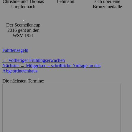
Christine und Thomas
Lehmann
sich über eine
Umpfenbach
Bronzemedaille
Der Seemeilencup
2016 geht an den
WSV 1921
Kategorien
Fahrtensegeln
Beitragsnavigation
Vorheriger
← Vorheriger
Frühlingserwachen
Nächster
Beitrag:
Nächster →
Müggelsee – schriftliche Anfrage an das
Beitrag:
Abgeordnetenhaus
Die nächsten Termine: