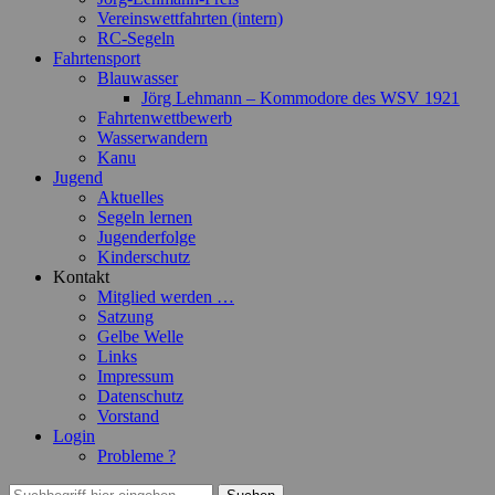
Vereinswettfahrten (intern)
RC-Segeln
Fahrtensport
Blauwasser
Jörg Lehmann – Kommodore des WSV 1921
Fahrtenwettbewerb
Wasserwandern
Kanu
Jugend
Aktuelles
Segeln lernen
Jugenderfolge
Kinderschutz
Kontakt
Mitglied werden …
Satzung
Gelbe Welle
Links
Impressum
Datenschutz
Vorstand
Login
Probleme ?
Suchen
Suchen