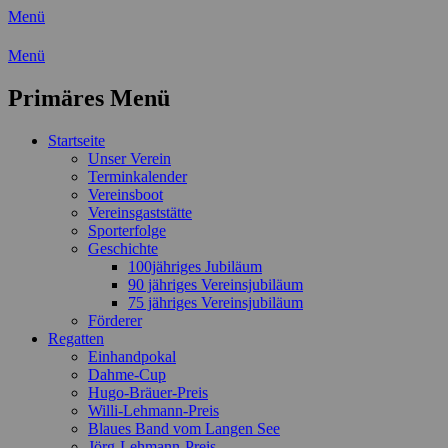
Menü
Wassersport-Verein 1921 e.V.
Menü
Regattasport und Wasserwandern -
Primäres Menü
Freizeit mit der ganzen Familie
Zum
Startseite
Inhalt
Unser Verein
springen
Terminkalender
Vereinsboot
Vereinsgaststätte
Sporterfolge
Geschichte
100jähriges Jubiläum
90 jähriges Vereinsjubiläum
75 jähriges Vereinsjubiläum
Förderer
Regatten
Einhandpokal
Dahme-Cup
Hugo-Bräuer-Preis
Willi-Lehmann-Preis
Blaues Band vom Langen See
Jörg-Lehmann-Preis