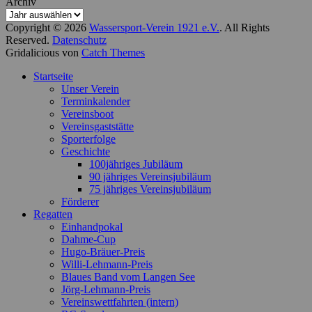
Archiv
Copyright © 2026
Wassersport-Verein 1921 e.V.
. All Rights
Reserved.
Datenschutz
Gridalicious von
Catch Themes
Nach
Startseite
oben
Unser Verein
scrollen
Terminkalender
Vereinsboot
Vereinsgaststätte
Sporterfolge
Geschichte
100jähriges Jubiläum
90 jähriges Vereinsjubiläum
75 jähriges Vereinsjubiläum
Förderer
Regatten
Einhandpokal
Dahme-Cup
Hugo-Bräuer-Preis
Willi-Lehmann-Preis
Blaues Band vom Langen See
Jörg-Lehmann-Preis
Vereinswettfahrten (intern)