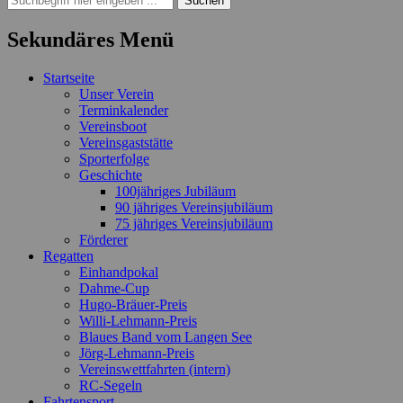
nach:
Sekundäres Menü
Zum
Startseite
Inhalt
Unser Verein
springen
Terminkalender
Vereinsboot
Vereinsgaststätte
Sporterfolge
Geschichte
100jähriges Jubiläum
90 jähriges Vereinsjubiläum
75 jähriges Vereinsjubiläum
Förderer
Regatten
Einhandpokal
Dahme-Cup
Hugo-Bräuer-Preis
Willi-Lehmann-Preis
Blaues Band vom Langen See
Jörg-Lehmann-Preis
Vereinswettfahrten (intern)
RC-Segeln
Fahrtensport