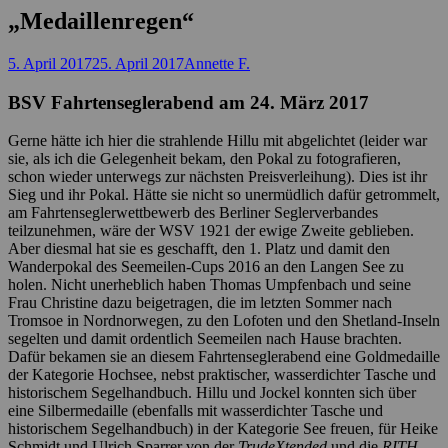
„Medaillenregen“
Posted
Autor
5. April 2017
25. April 2017
Annette F.
on
BSV Fahrtenseglerabend am 24. März 2017
Gerne hätte ich hier die strahlende Hillu mit abgelichtet (leider war
sie, als ich die Gelegenheit bekam, den Pokal zu fotografieren,
schon wieder unterwegs zur nächsten Preisverleihung). Dies ist ihr
Sieg und ihr Pokal. Hätte sie nicht so unermüdlich dafür getrommelt,
am Fahrtenseglerwettbewerb des Berliner Seglerverbandes
teilzunehmen, wäre der WSV 1921 der ewige Zweite geblieben.
Aber diesmal hat sie es geschafft, den 1. Platz und damit den
Wanderpokal des Seemeilen-Cups 2016 an den Langen See zu
holen. Nicht unerheblich haben Thomas Umpfenbach und seine
Frau Christine dazu beigetragen, die im letzten Sommer nach
Tromsoe in Nordnorwegen, zu den Lofoten und den Shetland-Inseln
segelten und damit ordentlich Seemeilen nach Hause brachten.
Dafür bekamen sie an diesem Fahrtenseglerabend eine Goldmedaille
der Kategorie Hochsee, nebst praktischer, wasserdichter Tasche und
historischem Segelhandbuch. Hillu und Jockel konnten sich über
eine Silbermedaille (ebenfalls mit wasserdichter Tasche und
historischem Segelhandbuch) in der Kategorie See freuen, für Heike
Schmidt und Ulrich Sparrer von der
TrudeXtended
und die
RITH
-