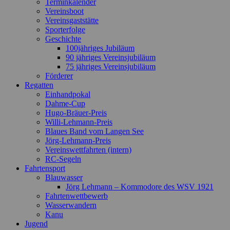
Terminkalender
Vereinsboot
Vereinsgaststätte
Sporterfolge
Geschichte
100jähriges Jubiläum
90 jähriges Vereinsjubiläum
75 jähriges Vereinsjubiläum
Förderer
Regatten
Einhandpokal
Dahme-Cup
Hugo-Bräuer-Preis
Willi-Lehmann-Preis
Blaues Band vom Langen See
Jörg-Lehmann-Preis
Vereinswettfahrten (intern)
RC-Segeln
Fahrtensport
Blauwasser
Jörg Lehmann – Kommodore des WSV 1921
Fahrtenwettbewerb
Wasserwandern
Kanu
Jugend