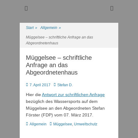
Regattasport und Wasserwandern - Freizeit mit der ganzen
Wassersport-Verein
Familie
1921 e.V.
Start
»
Allgemein
»
Müggelsee – schriftliche Anfrage an das
Abgeordnetenhaus
Müggelsee – schriftliche
Anfrage an das
Abgeordnetenhaus
Posted
Autor
7. April 2017
Stefan D.
on
Hier die
Antwort zur schriftlichen Anfrage
bezüglich des Wassersports auf dem
Müggelsee an den Abgeordneten Stefan
Förster (FDP) vom 07. März 2017.
Kategorien
Schlagworte
Allgemein
Müggelsee
,
Umweltschutz