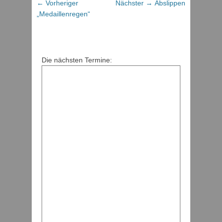
Beitragsnavigation
Vorheriger
Nächster
← Vorheriger
Nächster →
Abslippen
Beitrag:
Beitrag:
„Medaillenregen“
Die nächsten Termine: