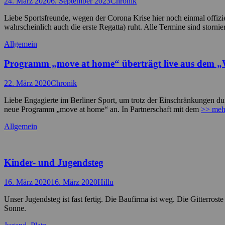
Posted
Autor
24. März 2020
6. September 2023
Chronik
on
Liebe Sportsfreunde, wegen der Corona Krise hier noch einmal offizie
wahrscheinlich auch die erste Regatta) ruht. Alle Termine sind stornie
Kategorien
Allgemein
Programm „move at home“ überträgt live aus dem 
Posted
Autor
22. März 2020
Chronik
on
Liebe Engagierte im Berliner Sport, um trotz der Einschränkungen du
neue Programm „move at home“ an. In Partnerschaft mit dem
>> meh
Kategorien
Allgemein
Kinder- und Jugendsteg
Posted
Autor
16. März 2020
16. März 2020
Hillu
on
Unser Jugendsteg ist fast fertig. Die Baufirma ist weg. Die Gitterrost
Sonne.
Kategorien