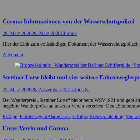
Corona Informationen von der Wasserschutzpolizei
Posted
Autor
29. März 2020
29. März 2020
Chronik
on
Hier der Link zum vollständigen Dokument der Wasserschutzpolizei: 
Kategorien
Allgemein
Stettiner Lotse bleibt und vier weitere Fahrtenseglerpr
Posted
Autor
25. März 2020
28. November 2021
Ulrich S.
on
Der Wanderpreis „Stettiner Lotse“ bleibt beim WSV1921 und geht an 
begehrte Wanderpreise an unseren Verein vergeben: Den „Seniorenpr
Kategorien
Schlagworte
Erfolge
,
Fahrtensegeln
Blauwasser
,
Erfolge
,
Kreuzerabteilung
,
Senior
Unser Verein und Corona