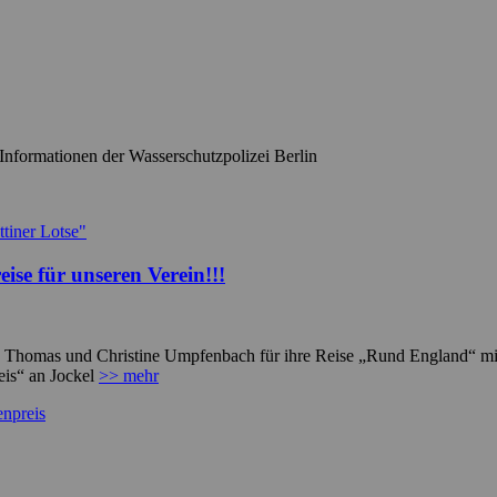
Informationen der Wasserschutzpolizei Berlin
eise für unseren Verein!!!
Thomas und Christine Umpfenbach für ihre Reise „Rund England“ mit Ih
eis“ an Jockel
>> mehr
enpreis