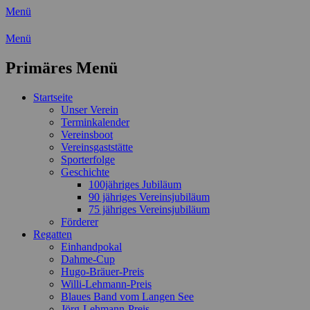
Menü
Wassersport-Verein 1921 e.V.
Menü
Regattasport und Wasserwandern - Freizei
Primäres Menü
Zum
Startseite
Inhalt
Unser Verein
springen
Terminkalender
Vereinsboot
Vereinsgaststätte
Sporterfolge
Geschichte
100jähriges Jubiläum
90 jähriges Vereinsjubiläum
75 jähriges Vereinsjubiläum
Förderer
Regatten
Einhandpokal
Dahme-Cup
Hugo-Bräuer-Preis
Willi-Lehmann-Preis
Blaues Band vom Langen See
Jörg-Lehmann-Preis