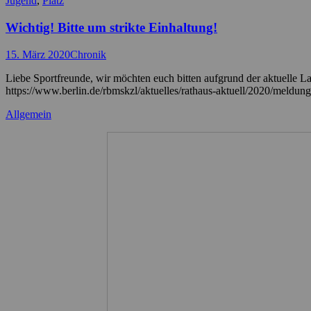
Jugend
,
Platz
Wichtig! Bitte um strikte Einhaltung!
Posted
Autor
15. März 2020
Chronik
on
Liebe Sportfreunde, wir möchten euch bitten aufgrund der aktuelle 
https://www.berlin.de/rbmskzl/aktuelles/rathaus-aktuell/2020/meldung
Kategorien
Allgemein