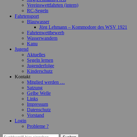
Vereinswettfahrten (intern)
RC-Segeln
Fahrtensport
Blauwasser
Jörg Lehmann – Kommodore des WSV 1921
Fahrtenwettbewerb
Wasserwandern
Kanu
Jugend
Aktuelles
Segeln lernen
Jugenderfolge
Kinderschutz
Kontakt
Mitglied werden …
Satzung
Gelbe Welle
Links
Impressum
Datenschutz
Vorstand
Login
Probleme ?
Suchen
Suchen