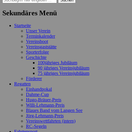
nach:
Sekundäres Menü
Zum
Startseite
Inhalt
Unser Verein
springen
Terminkalender
Vereinsboot
Vereinsgaststätte
Sporterfolge
Geschichte
100jähriges Jubiläum
90 jähriges Vereinsjubiläum
75 jähriges Vereinsjubiläum
Förderer
Regatten
Einhandpokal
Dahme-Cup
Hugo-Bräuer-Preis
Willi-Lehmann-Preis
Blaues Band vom Langen See
Jörg-Lehmann-Preis
Vereinswettfahrten (intern)
RC-Segeln
Fahrtensport