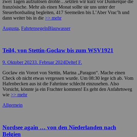
zwei Tagen aufzulösen drohte…setzten wir kurz vor Dunkerque die
französische. Mehr als einen Monat sollte sie uns unter der
Steuerbordsaling begleiten, 417 Seemeilen bis L’Aber Vrac’h und
dann weiter bis in die
>> mehr
Kategorien
Schlagworte
Augusta
,
Fahrtensegeln
Blauwasser
Teil4, von Stettin-Goclaw bis zum WSV1921
Posted
Autor
9. Oktober 2023
3. Februar 2024
Deltef F.
on
Goclaw ein Vorort von Stettin, Marina „Paragon“. Mache einen
Check ob nicht etwas vergessen wurde. Um 08:30 lege ich ab. Vom
Hafenbecken aus ist die Fahrrinne schlecht einzusehen. Also
Vorsicht, könnte ja ein Frachter kommen! Es geht den Anfahrtsweg
wie
>> mehr
Kategorien
Allgemein
Nordsee again … von den Niederlanden nach
Belgien