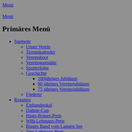
Menü
Wassersport-Verein 1921 e.V.
Menü
Regattasport und Wasserwandern -
Primäres Menü
Freizeit mit der ganzen Familie
Zum
Startseite
Inhalt
Unser Verein
springen
Terminkalender
Vereinsboot
Vereinsgaststätte
Sporterfolge
Geschichte
100jähriges Jubiläum
90 jähriges Vereinsjubiläum
75 jähriges Vereinsjubiläum
Förderer
Regatten
Einhandpokal
Dahme-Cup
Hugo-Bräuer-Preis
Willi-Lehmann-Preis
Blaues Band vom Langen See
Jörg-Lehmann-Preis