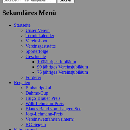
nach:
Sekundäres Menü
Zum
Startseite
Inhalt
Unser Verein
springen
Terminkalender
Vereinsboot
Vereinsgaststätte
Sporterfolge
Geschichte
100jähriges Jubiläum
90 jähriges Vereinsjubiläum
75 jähriges Vereinsjubiläum
Förderer
Regatten
Einhandpokal
Dahme-Cup
Hugo-Bräuer-Preis
Willi-Lehmann-Preis
Blaues Band vom Langen See
Jörg-Lehmann-Preis
Vereinswettfahrten (intern)
RC-Segeln
Fahrtensport