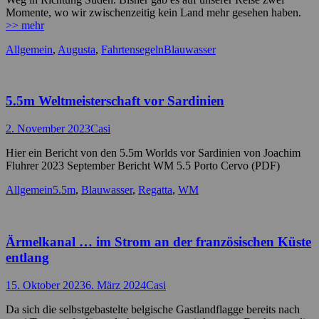
Momente, wo wir zwischenzeitig kein Land mehr gesehen haben.
>> mehr
Kategorien
Schlagworte
Allgemein
,
Augusta
,
Fahrtensegeln
Blauwasser
5.5m Weltmeisterschaft vor Sardinien
Posted
Autor
2. November 2023
Casi
on
Hier ein Bericht von den 5.5m Worlds vor Sardinien von Joachim
Fluhrer 2023 September Bericht WM 5.5 Porto Cervo (PDF)
Kategorien
Schlagworte
Allgemein
5.5m
,
Blauwasser
,
Regatta
,
WM
Ärmelkanal … im Strom an der französischen Küste
entlang
Posted
Autor
15. Oktober 2023
6. März 2024
Casi
on
Da sich die selbstgebastelte belgische Gastlandflagge bereits nach