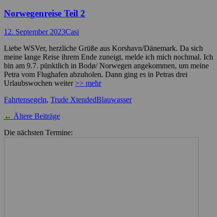
Norwegenreise Teil 2
Posted
Autor
12. September 2023
Casi
on
Liebe WSVer, herzliche Grüße aus Korshavn/Dänemark. Da sich
meine lange Reise ihrem Ende zuneigt, melde ich mich nochmal. Ich
bin am 9.7. pünktlich in Bodø/ Norwegen angekommen, um meine
Petra vom Flughafen abzuholen. Dann ging es in Petras drei
Urlaubswochen weiter
>> mehr
Kategorien
Schlagworte
Fahrtensegeln
,
Trude Xtended
Blauwasser
Beitragsnavigation
←
Ältere Beiträge
Die nächsten Termine: