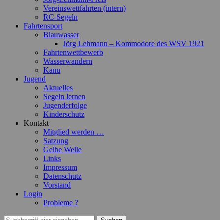
Vereinswettfahrten (intern)
RC-Segeln
Fahrtensport
Blauwasser
Jörg Lehmann – Kommodore des WSV 1921
Fahrtenwettbewerb
Wasserwandern
Kanu
Jugend
Aktuelles
Segeln lernen
Jugenderfolge
Kinderschutz
Kontakt
Mitglied werden …
Satzung
Gelbe Welle
Links
Impressum
Datenschutz
Vorstand
Login
Probleme ?
Suchen
Suchen