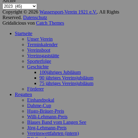
Archiv
Copyright © 2026
Wassersport-Verein 1921 e.V.
. All Rights
Reserved.
Datenschutz
Gridalicious von
Catch Themes
Nach
Startseite
oben
Unser Verein
scrollen
Terminkalender
Vereinsboot
Vereinsgaststätte
Sporterfolge
Geschichte
100jähriges Jubiläum
90 jähriges Vereinsjubiläum
75 jähriges Vereinsjubiläum
Förderer
Regatten
Einhandpokal
Dahme-Cup
Hugo-Bräuer-Preis
Willi-Lehmann-Preis
Blaues Band vom Langen See
Jörg-Lehmann-Preis
Vereinswettfahrten (intern)