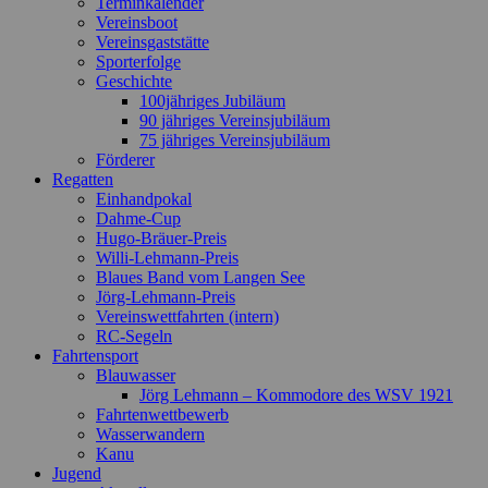
Terminkalender
Vereinsboot
Vereinsgaststätte
Sporterfolge
Geschichte
100jähriges Jubiläum
90 jähriges Vereinsjubiläum
75 jähriges Vereinsjubiläum
Förderer
Regatten
Einhandpokal
Dahme-Cup
Hugo-Bräuer-Preis
Willi-Lehmann-Preis
Blaues Band vom Langen See
Jörg-Lehmann-Preis
Vereinswettfahrten (intern)
RC-Segeln
Fahrtensport
Blauwasser
Jörg Lehmann – Kommodore des WSV 1921
Fahrtenwettbewerb
Wasserwandern
Kanu
Jugend