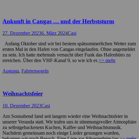
Ankunft in Cangas … und der Herbststurm
Posted
Autor
27. Dezember 2023
6. März 2024
Casi
on
Anfang Oktober sind wir bei bestem spätsommerlichen Wetter zum
ersten Mal in den Hafen von Cangas eingelaufen. Ohne angemeldet
zu sein. Ich hatte mehrmals versucht über Funk das Hafenbüro zu
erreichen. Über den VHF-Kanal 9, so wie ich es
>> mehr
Kategorien
Augusta
,
Fahrtensegeln
Weihnachtsfeier
Posted
Autor
10. Dezember 2023
Casi
on
Am Sonnabend fand seit langem wieder eine Weihnachtsfeier in
unserer Veranda statt. Wir trafen uns in stimmungsvoller Atmosphäre
zu selbstgebackenem Kuchen, Kaffee und Weihnachtsmusik.
Nachdem gemeinsam noch einige Lieder gesungen wurden,
bekamen wir noch Besuch. Eine Liste zur Silvesterfeier lag
>> mehr