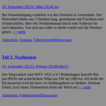
Posted
Autor
29. September 2023
6. März 2024
Casi
on
Bei Sonnenaufgang verließen wir den Sixhafen in Amsterdam. Die
Motorfahrt führte uns 3 Stunden lang, gemeinsam mit Frachtern und
Schubschiffen, über den Nordzeekanaal durch eine Schleuse bis
nach Ijmuiden. Von dort aus sollte es direkt wieder auf die Nordsee
gehen.
>> mehr
Kategorien
Schlagworte
Allgemein
,
Augusta
,
Fahrtensegeln
Blauwasser
Teil 3, Nachhause
Posted
Autor
19. September 2023
3. Februar 2024
Deltef F.
on
Der Weg zurück zum WSV 1921 e.V.! Boltenhagen farwell! Bin
um 09Uhr mit achterlichem Wind aus SW bei 2Bft los. Ich hoffe der
Rückenwind wird bis kurz vor Kühlungsborn so bleiben. Denkste
Detlef, kurz hinter Timmendorf dreht der Wind auf
>> mehr
Kategorien
Schlagworte
Allgemein
,
Fahrtensegeln
Blauwasser