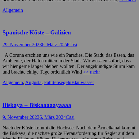
Kategorien
Allgemein
Spanische Küste – Galizien
Posted
Autor
29. November 2023
6. März 2024
Casi
on
A Coruna erschien uns wie ein Paradies. Die Stadt, das Essen, das
Ambiente, der Hafen mitten in der Stadt. Wir wussten sofort, dass
wir hier gerne länger bleiben wollten. Der angekündigte Sturm kam
und brachte einige Tage ordentlich Wind
>> mehr
Kategorien
Schlagworte
Allgemein
,
Augusta
,
Fahrtensegeln
Blauwasser
Biskaya – Biskaaaaayaaaa
Posted
Autor
9. November 2023
6. März 2024
Casi
on
Nach der Küste kommt die Hochsee. Nach dem Ärmelkanal kommt
die Biskaya, die nächste große Herausforderung für Segler auf dem
Weg in Richtung Süden. Bisher gab es auf unserer Reise zwei